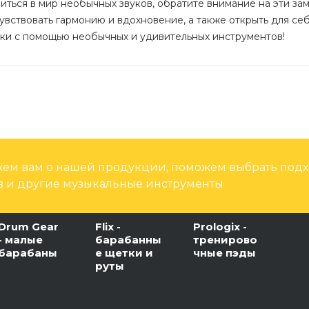
иться в мир необычных звуков, обратите внимание на эти за
чувствовать гармонию и вдохновение, а также открыть для се
ыки с помощью необычных и удивительных инструментов!
ем вам о нашей продукции, поможем выбрать под
 и другие музыкальные инструменты
Drum Gear
Flix -
Prologix -
- малые
барабанны
тренирово
барабаны
е щетки и
чные пэды
руты