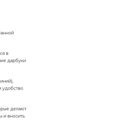
банной
ся в
ние дарбуки
иний),
и удобство
торые делают
ы и вносить