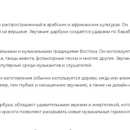
 распространенный в арабских и африканских культурах. Он
м на вершине. Звучание дарбуки создается ударами по бара
альными и музыкальными традициями Востока. Он использует
ка, танцы живота, фольклорные песни и многие другие. Звуча
популярным среди музыкантов и слушателей.
л изготовления (обычно используется дерево, медь или алюм
ер, тем глубже и насыщеннее звучание), а также на дизайн 
арбука, обладают удивительными звуками и энергетикой, ко
 красота позволяют раскрывать новые музыкальные горизонт