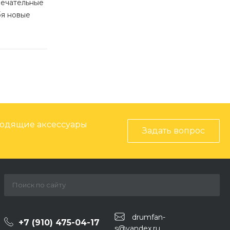
мечательные
бя новые
ходящие аксессуары
Задать вопрос
drumfan-
+7 (910) 475-04-17
s@yandex.ru