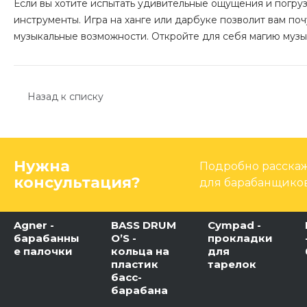
Если вы хотите испытать удивительные ощущения и погруз
инструменты. Игра на ханге или дарбуке позволит вам по
музыкальные возможности. Откройте для себя магию муз
Назад к списку
Нужна
Подробно расскаж
консультация?
для барабанщиков
Agner -
BASS DRUM
Cympad -
барабанны
O’S -
прокладки
е палочки
кольца на
для
пластик
тарелок
басс-
барабана