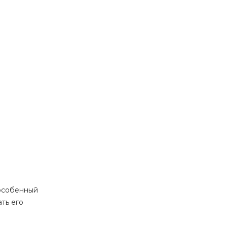
 особенный
ть его