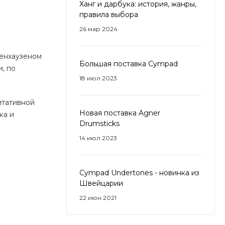
Ханг и дарбука: история, жанры,
правила выбора
26 мар 2024
денхаузеном
Большая поставка Cympad
, по
18 июл 2023
итативной
Новая поставка Agner
ка и
Drumsticks
14 июл 2023
Cympad Undertones - новинка из
Швейцарии
22 июн 2021