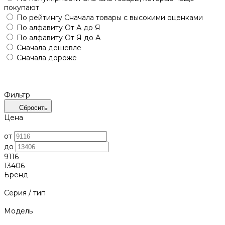
покупают
По рейтингу
Сначала товары с высокими оценками
По алфавиту
От А до Я
По алфавиту
От Я до А
Сначала дешевле
Сначала дороже
Фильтр
Сбросить
Цена
от
до
9116
13406
Бренд
Серия / тип
Модель