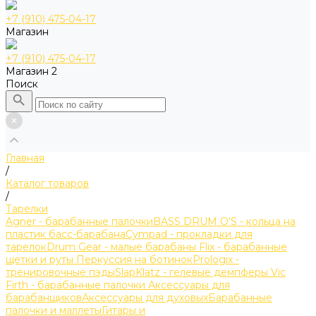
+7 (910) 475-04-17
Магазин
+7 (910) 475-04-17
Магазин 2
Поиск
Главная
/
Каталог товаров
/
Тарелки
Agner - барабанные палочки
BASS DRUM O’S - кольца на
пластик басс-барабана
Cympad - прокладки для
тарелок
Drum Gear - малые барабаны
Flix - барабанные
щетки и руты
Перкуссия на ботинок
Prologix -
тренировочные пэды
SlapKlatz - гелевые демпферы
Vic
Firth - барабанные палочки
Аксессуары для
барабанщиков
Аксессуары для духовых
Барабанные
палочки и маллеты
Гитары и