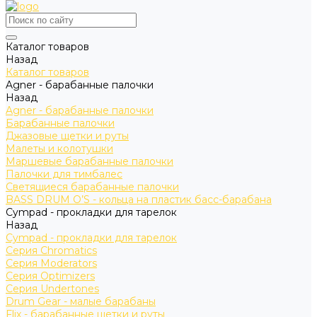
Каталог товаров
Назад
Каталог товаров
Agner - барабанные палочки
Назад
Agner - барабанные палочки
Барабанные палочки
Джазовые щетки и руты
Малеты и колотушки
Маршевые барабанные палочки
Палочки для тимбалес
Светящиеся барабанные палочки
BASS DRUM O’S - кольца на пластик басс-барабана
Cympad - прокладки для тарелок
Назад
Cympad - прокладки для тарелок
Серия Chromatics
Серия Moderators
Серия Optimizers
Серия Undertones
Drum Gear - малые барабаны
Flix - барабанные щетки и руты