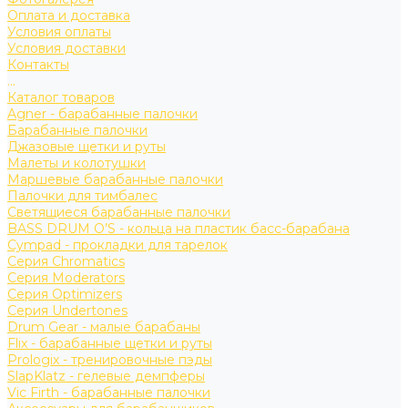
Оплата и доставка
Условия оплаты
Условия доставки
Контакты
...
Каталог товаров
Agner - барабанные палочки
Барабанные палочки
Джазовые щетки и руты
Малеты и колотушки
Маршевые барабанные палочки
Палочки для тимбалес
Светящиеся барабанные палочки
BASS DRUM O’S - кольца на пластик басс-барабана
Cympad - прокладки для тарелок
Серия Chromatics
Серия Moderators
Серия Optimizers
Серия Undertones
Drum Gear - малые барабаны
Flix - барабанные щетки и руты
Prologix - тренировочные пэды
SlapKlatz - гелевые демпферы
Vic Firth - барабанные палочки