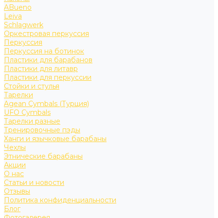
ABueno
Leiva
Schlagwerk
Оркестровая перкуссия
Перкуссия
Перкуссия на ботинок
Пластики для барабанов
Пластики для литавр
Пластики для перкуссии
Стойки и стулья
Тарелки
Agean Cymbals (Турция)
UFO Cymbals
Тарелки разные
Тренировочные пэды
Ханги и язычковые барабаны
Чехлы
Этнические барабаны
Акции
О нас
Статьи и новости
Отзывы
Политика конфиденциальности
Блог
Фотогалерея