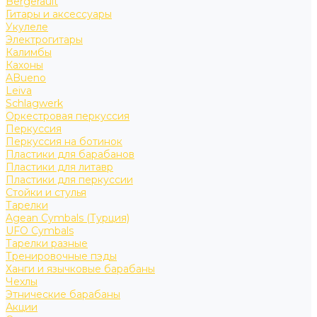
Bergerault
Гитары и аксессуары
Укулеле
Электрогитары
Калимбы
Кахоны
ABueno
Leiva
Schlagwerk
Оркестровая перкуссия
Перкуссия
Перкуссия на ботинок
Пластики для барабанов
Пластики для литавр
Пластики для перкуссии
Стойки и стулья
Тарелки
Agean Cymbals (Турция)
UFO Cymbals
Тарелки разные
Тренировочные пэды
Ханги и язычковые барабаны
Чехлы
Этнические барабаны
Акции