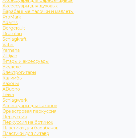
Аксессуары для барабанщиков
Аксессуары для духовых
Барабанные палочки и маллеты
ProMark
Adams
Bergerault
Drumfan
Schlagkraft
Vater
Yamaha
Zildjian
Гитары и аксессуары
Укулеле
Электрогитары
Калимбы
Кахоны
ABueno
Leiva
Schlagwerk
Аксессуары для кахонов
Оркестровая перкуссия
Перкуссия
Перкуссия на ботинок
Пластики для барабанов
Пластики для литавр