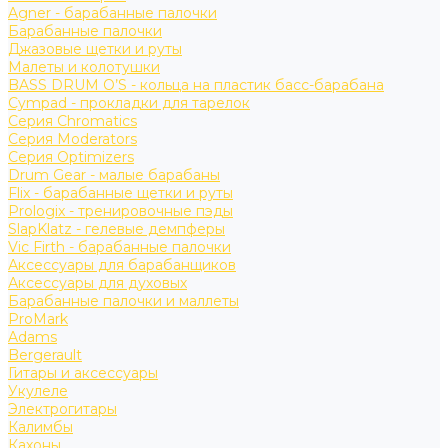
Agner - барабанные палочки
Барабанные палочки
Джазовые щетки и руты
Малеты и колотушки
BASS DRUM O’S - кольца на пластик басс-барабана
Cympad - прокладки для тарелок
Серия Chromatics
Серия Moderators
Серия Optimizers
Drum Gear - малые барабаны
Flix - барабанные щетки и руты
Prologix - тренировочные пэды
SlapKlatz - гелевые демпферы
Vic Firth - барабанные палочки
Аксессуары для барабанщиков
Аксессуары для духовых
Барабанные палочки и маллеты
ProMark
Adams
Bergerault
Гитары и аксессуары
Укулеле
Электрогитары
Калимбы
Кахоны