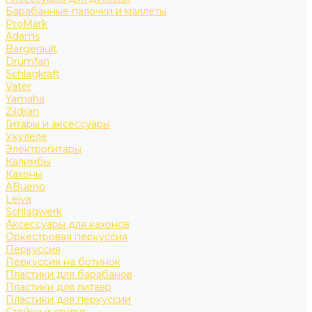
Барабанные палочки и маллеты
ProMark
Adams
Bergerault
Drumfan
Schlagkraft
Vater
Yamaha
Zildjian
Гитары и аксессуары
Укулеле
Электрогитары
Калимбы
Кахоны
ABueno
Leiva
Schlagwerk
Аксессуары для кахонов
Оркестровая перкуссия
Перкуссия
Перкуссия на ботинок
Пластики для барабанов
Пластики для литавр
Пластики для перкуссии