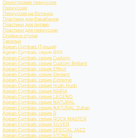
Оркестровая перкуссия
Перкуссия
Перкуссия на ботинок
Пластики для барабанов
Пластики для литавр
Пластики для перкуссии
Стойки и стулья
Тарелки
Agean Cymbals (Турция)
Agean Cymbals, серия BRX
Agean Cymbals, серия Custom
Agean Cymbals, серия Custom Brilliant
Agean Cymbals, серия Effect
Agean Cymbals, серия Elegant
Agean Cymbals, серия Extreme
Agean Cymbals, серия Hush Hush
Agean Cymbals, серия KARIA
Agean Cymbals, серия LEGEND
Agean Cymbals, серия NATURAL
Agean Cymbals, серия NATURAL Zultan
Agean Cymbals, серия R
Agean Cymbals, серия ROCK MASTER
Agean Cymbals, серия SILVER
Agean Cymbals, серия SPECIAL JAZZ
Agean Cymbals, серия STONED