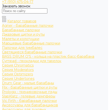
+7 (910) 475-04-17
Заказать звонок
Каталог товаров
Agner - барабанные палочки
Барабанные палочки
Джазовые щетки и руты
Малеты и колотушки
Маршевые барабанные палочки
Палочки для тимбалес
Светящиеся барабанные палочки
BASS DRUM O’S - кольца на пластик басс-барабана
Cympad - прокладки для тарелок
Серия Chromatics
Серия Moderators
Серия Optimizers
Серия Undertones
Drum Gear - малые барабаны
Flix - барабанные щетки и руты
Prologix - тренировочные пэды
SlapKlatz - гелевые демпферы
Vic Firth - барабанные палочки
Аксессуары для барабанщиков
Аксессуары для духовых