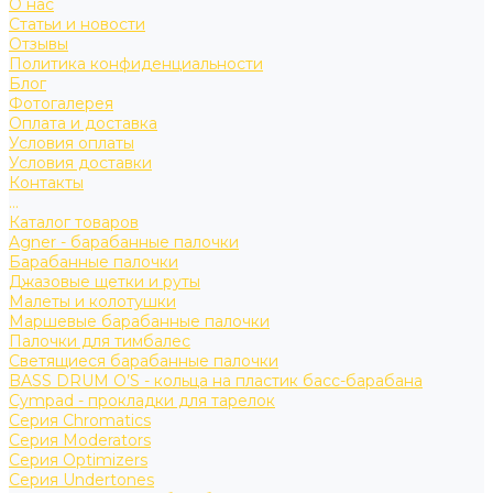
О нас
Статьи и новости
Отзывы
Политика конфиденциальности
Блог
Фотогалерея
Оплата и доставка
Условия оплаты
Условия доставки
Контакты
...
Каталог товаров
Agner - барабанные палочки
Барабанные палочки
Джазовые щетки и руты
Малеты и колотушки
Маршевые барабанные палочки
Палочки для тимбалес
Светящиеся барабанные палочки
BASS DRUM O’S - кольца на пластик басс-барабана
Cympad - прокладки для тарелок
Серия Chromatics
Серия Moderators
Серия Optimizers
Серия Undertones