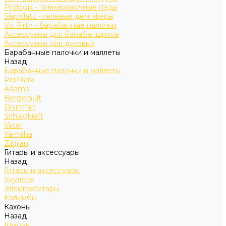
Prologix - тренировочные пэды
SlapKlatz - гелевые демпферы
Vic Firth - барабанные палочки
Аксессуары для барабанщиков
Аксессуары для духовых
Барабанные палочки и маллеты
Назад
Барабанные палочки и маллеты
ProMark
Adams
Bergerault
Drumfan
Schlagkraft
Vater
Yamaha
Zildjian
Гитары и аксессуары
Назад
Гитары и аксессуары
Укулеле
Электрогитары
Калимбы
Кахоны
Назад
Кахоны