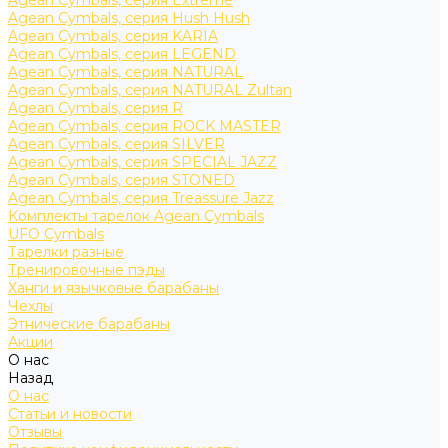
Agean Cymbals, серия Extreme
Agean Cymbals, серия Hush Hush
Agean Cymbals, серия KARIA
Agean Cymbals, серия LEGEND
Agean Cymbals, серия NATURAL
Agean Cymbals, серия NATURAL Zultan
Agean Cymbals, серия R
Agean Cymbals, серия ROCK MASTER
Agean Cymbals, серия SILVER
Agean Cymbals, серия SPECIAL JAZZ
Agean Cymbals, серия STONED
Agean Cymbals, серия Treassure Jazz
Комплекты тарелок Agean Cymbals
UFO Cymbals
Тарелки разные
Тренировочные пэды
Ханги и язычковые барабаны
Чехлы
Этнические барабаны
Акции
О нас
Назад
О нас
Статьи и новости
Отзывы