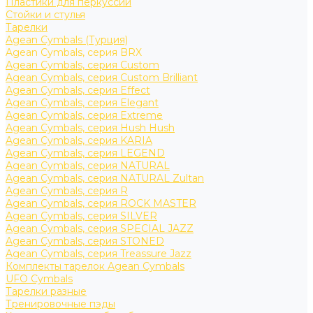
Пластики для перкуссии
Стойки и стулья
Тарелки
Agean Cymbals (Турция)
Agean Cymbals, серия BRX
Agean Cymbals, серия Custom
Agean Cymbals, серия Custom Brilliant
Agean Cymbals, серия Effect
Agean Cymbals, серия Elegant
Agean Cymbals, серия Extreme
Agean Cymbals, серия Hush Hush
Agean Cymbals, серия KARIA
Agean Cymbals, серия LEGEND
Agean Cymbals, серия NATURAL
Agean Cymbals, серия NATURAL Zultan
Agean Cymbals, серия R
Agean Cymbals, серия ROCK MASTER
Agean Cymbals, серия SILVER
Agean Cymbals, серия SPECIAL JAZZ
Agean Cymbals, серия STONED
Agean Cymbals, серия Treassure Jazz
Комплекты тарелок Agean Cymbals
UFO Cymbals
Тарелки разные
Тренировочные пэды