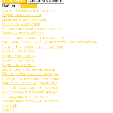
ПРИМЕНИТЬ
СБРОСИТЬ ФИЛЬТР
Найдено:
Показать
Agner - барабанные палочки
Барабанные палочки
Джазовые щетки и руты
Малеты и колотушки
Маршевые барабанные палочки
Палочки для тимбалес
Светящиеся барабанные палочки
BASS DRUM O’S - кольца на пластик басс-барабана
Cympad - прокладки для тарелок
Серия Chromatics
Серия Moderators
Серия Optimizers
Серия Undertones
Drum Gear - малые барабаны
Flix - барабанные щетки и руты
Prologix - тренировочные пэды
SlapKlatz - гелевые демпферы
Vic Firth - барабанные палочки
Аксессуары для барабанщиков
Аксессуары для духовых
Барабанные палочки и маллеты
ProMark
Adams