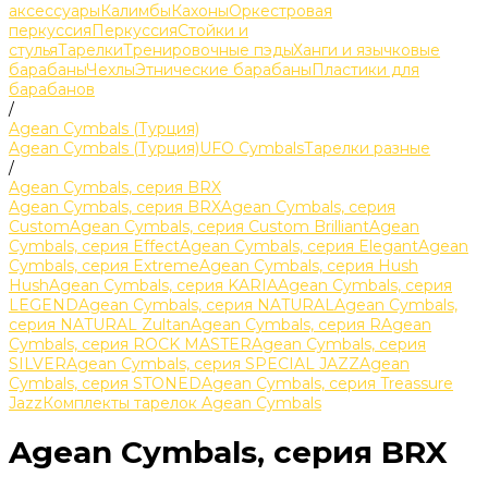
аксессуары
Калимбы
Кахоны
Оркестровая
перкуссия
Перкуссия
Стойки и
стулья
Тарелки
Тренировочные пэды
Ханги и язычковые
барабаны
Чехлы
Этнические барабаны
Пластики для
барабанов
/
Agean Cymbals (Турция)
Agean Cymbals (Турция)
UFO Cymbals
Тарелки разные
/
Agean Cymbals, серия BRX
Agean Cymbals, серия BRX
Agean Cymbals, серия
Custom
Agean Cymbals, серия Custom Brilliant
Agean
Cymbals, серия Effect
Agean Cymbals, серия Elegant
Agean
Cymbals, серия Extreme
Agean Cymbals, серия Hush
Hush
Agean Cymbals, серия KARIA
Agean Cymbals, серия
LEGEND
Agean Cymbals, серия NATURAL
Agean Cymbals,
серия NATURAL Zultan
Agean Cymbals, серия R
Agean
Cymbals, серия ROCK MASTER
Agean Cymbals, серия
SILVER
Agean Cymbals, серия SPECIAL JAZZ
Agean
Cymbals, серия STONED
Agean Cymbals, серия Treassure
Jazz
Комплекты тарелок Agean Cymbals
Agean Cymbals, серия BRX