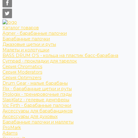
Каталог товаров
Agner - барабанные палочки
Барабанные палочки
Джазовые щетки и руты
Малеты и колотушки
BASS DRUM O’S - кольца на пластик басс-барабана
Cympad - прокладки для тарелок
Серия Chromatics
Серия Moderators
Серия Optimizers
Drum Gear - малые барабаны
Flix - барабанные щетки и руты
Prologix - тренировочные пэды
SlapKlatz - гелевые демпферы
Vic Firth - барабанные палочки
Аксессуары для барабанщиков
Аксессуары для духовых
Барабанные палочки и маллеты
ProMark
Adams