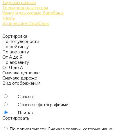
Тарелки разные
Тренировочные пэды
Ханги и язычковые барабаны
Чехлы
Этнические барабаны
Сортировка
По популярности
По рейтингу
По алфавиту
От А до Я
По алфавиту
От Я до А
Сначала дешевле
Сначала дороже
Вид отображения
Список
Список с фотографиями
Плитка
Сортировать
По популярности
Сначала товары, которые чаще