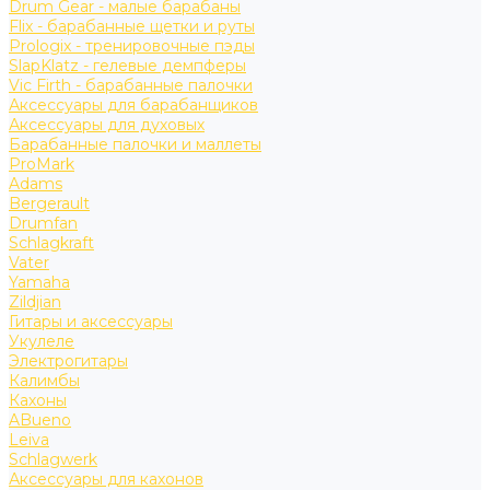
Drum Gear - малые барабаны
Flix - барабанные щетки и руты
Prologix - тренировочные пэды
SlapKlatz - гелевые демпферы
Vic Firth - барабанные палочки
Аксессуары для барабанщиков
Аксессуары для духовых
Барабанные палочки и маллеты
ProMark
Adams
Bergerault
Drumfan
Schlagkraft
Vater
Yamaha
Zildjian
Гитары и аксессуары
Укулеле
Электрогитары
Калимбы
Кахоны
ABueno
Leiva
Schlagwerk
Аксессуары для кахонов