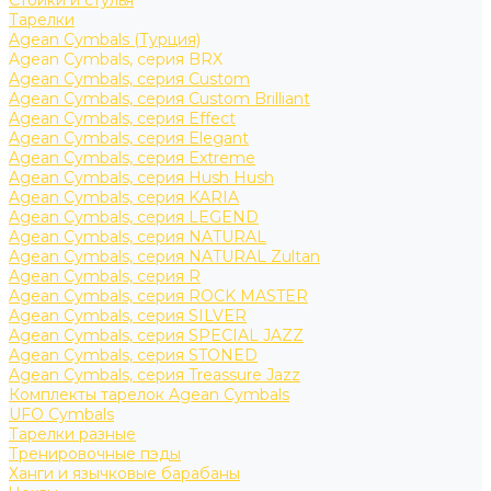
Стойки и стулья
Тарелки
Agean Cymbals (Турция)
Agean Cymbals, серия BRX
Agean Cymbals, серия Custom
Agean Cymbals, серия Custom Brilliant
Agean Cymbals, серия Effect
Agean Cymbals, серия Elegant
Agean Cymbals, серия Extreme
Agean Cymbals, серия Hush Hush
Agean Cymbals, серия KARIA
Agean Cymbals, серия LEGEND
Agean Cymbals, серия NATURAL
Agean Cymbals, серия NATURAL Zultan
Agean Cymbals, серия R
Agean Cymbals, серия ROCK MASTER
Agean Cymbals, серия SILVER
Agean Cymbals, серия SPECIAL JAZZ
Agean Cymbals, серия STONED
Agean Cymbals, серия Treassure Jazz
Комплекты тарелок Agean Cymbals
UFO Cymbals
Тарелки разные
Тренировочные пэды
Ханги и язычковые барабаны