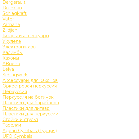
Bergerault
Drumfan
Schlagkraft
Vater
Yamaha
Zildjian
Гитары и аксессуары
Укулеле
Электрогитары
Калимбы
Кахоны
ABueno
Leiva
Schlagwerk
Аксессуары для кахонов
Оркестровая перкуссия
Перкуссия
Перкуссия на ботинок
Пластики для барабанов
Пластики для литавр
Пластики для перкуссии
Стойки и стулья
Тарелки
Agean Cymbals (Турция)
UFO Cymbals