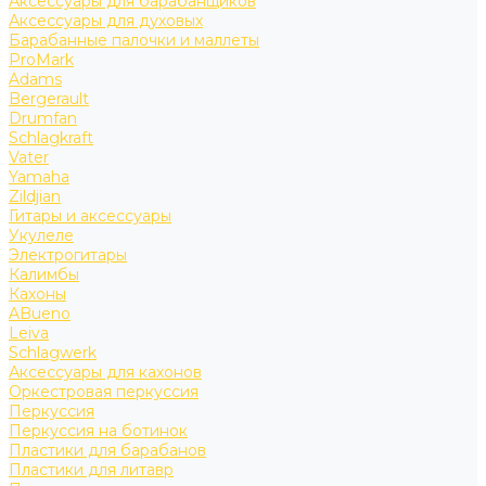
Аксессуары для барабанщиков
Аксессуары для духовых
Барабанные палочки и маллеты
ProMark
Adams
Bergerault
Drumfan
Schlagkraft
Vater
Yamaha
Zildjian
Гитары и аксессуары
Укулеле
Электрогитары
Калимбы
Кахоны
ABueno
Leiva
Schlagwerk
Аксессуары для кахонов
Оркестровая перкуссия
Перкуссия
Перкуссия на ботинок
Пластики для барабанов
Пластики для литавр