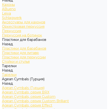
Назад
Кахоны
ABueno
Leiva
Schlagwerk
Аксессуары для кахонов
Оркестровая перкуссия
Перкуссия
Перкуссия на ботинок
Пластики для барабанов
Назад
Пластики для барабанов
Пластики для литавр
Пластики для перкуссии
Стойки и стулья
Тарелки
Назад
Тарелки
Agean Cymbals (Турция)
Назад
Agean Cymbals (Турция)
Agean Cymbals, серия BRX
Agean Cymbals, серия Custom
Agean Cymbals, серия Custom Brilliant
Agean Cymbals, серия Effect