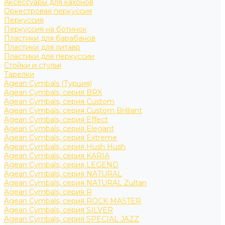
Аксессуары для кахонов
Оркестровая перкуссия
Перкуссия
Перкуссия на ботинок
Пластики для барабанов
Пластики для литавр
Пластики для перкуссии
Стойки и стулья
Тарелки
Agean Cymbals (Турция)
Agean Cymbals, серия BRX
Agean Cymbals, серия Custom
Agean Cymbals, серия Custom Brilliant
Agean Cymbals, серия Effect
Agean Cymbals, серия Elegant
Agean Cymbals, серия Extreme
Agean Cymbals, серия Hush Hush
Agean Cymbals, серия KARIA
Agean Cymbals, серия LEGEND
Agean Cymbals, серия NATURAL
Agean Cymbals, серия NATURAL Zultan
Agean Cymbals, серия R
Agean Cymbals, серия ROCK MASTER
Agean Cymbals, серия SILVER
Agean Cymbals, серия SPECIAL JAZZ