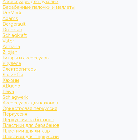
Аксессуары для духовых
Барабанные палочки и маллеты
ProMark
Adams
Bergerault
Drumfan
Schlagkraft
Vater
Yamaha
Zildjian
Гитары и аксессуары
Укулеле
Электрогитары
Калимбы
Кахоны
ABueno
Leiva
Schlagwerk
Аксессуары для кахонов
Оркестровая перкуссия
Перкуссия
Перкуссия на ботинок
Пластики для барабанов
Пластики для литавр
Пластики для перкуссии