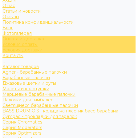
Акции
О нас
Статьи и новости
Отзывы
Политика конфиденциальности
Блог
Фотогалерея
Оплата и доставка
Условия оплаты
Условия доставки
Контакты
...
Каталог товаров
Agner - барабанные палочки
Барабанные палочки
Джазовые щетки и руты
Малеты и колотушки
Маршевые барабанные палочки
Палочки для тимбалес
Светящиеся барабанные палочки
BASS DRUM O’S - кольца на пластик басс-барабана
Cympad - прокладки для тарелок
Серия Chromatics
Серия Moderators
Серия Optimizers