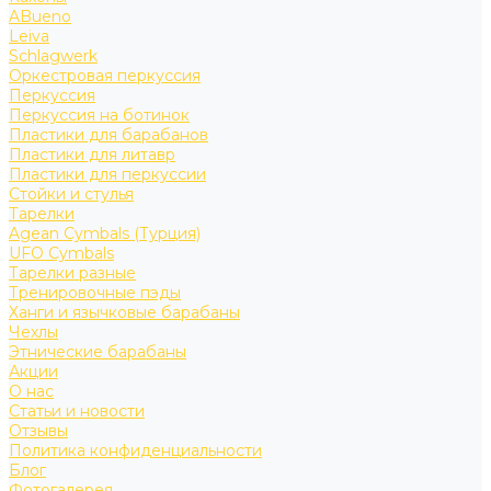
ABueno
Leiva
Schlagwerk
Оркестровая перкуссия
Перкуссия
Перкуссия на ботинок
Пластики для барабанов
Пластики для литавр
Пластики для перкуссии
Стойки и стулья
Тарелки
Agean Cymbals (Турция)
UFO Cymbals
Тарелки разные
Тренировочные пэды
Ханги и язычковые барабаны
Чехлы
Этнические барабаны
Акции
О нас
Статьи и новости
Отзывы
Политика конфиденциальности
Блог
Фотогалерея