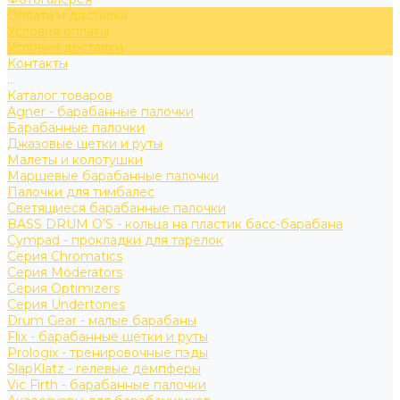
Оплата и доставка
Условия оплаты
Условия доставки
Контакты
...
Каталог товаров
Agner - барабанные палочки
Барабанные палочки
Джазовые щетки и руты
Малеты и колотушки
Маршевые барабанные палочки
Палочки для тимбалес
Светящиеся барабанные палочки
BASS DRUM O’S - кольца на пластик басс-барабана
Cympad - прокладки для тарелок
Серия Chromatics
Серия Moderators
Серия Optimizers
Серия Undertones
Drum Gear - малые барабаны
Flix - барабанные щетки и руты
Prologix - тренировочные пэды
SlapKlatz - гелевые демпферы
Vic Firth - барабанные палочки