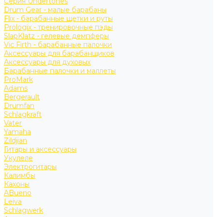
Серия Undertones
Drum Gear - малые барабаны
Flix - барабанные щетки и руты
Prologix - тренировочные пэды
SlapKlatz - гелевые демпферы
Vic Firth - барабанные палочки
Аксессуары для барабанщиков
Аксессуары для духовых
Барабанные палочки и маллеты
ProMark
Adams
Bergerault
Drumfan
Schlagkraft
Vater
Yamaha
Zildjian
Гитары и аксессуары
Укулеле
Электрогитары
Калимбы
Кахоны
ABueno
Leiva
Schlagwerk