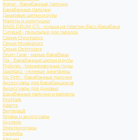
Agner - барабанные палочки
Барабанные палочки
Джазовые щетки и руты
Малеты и колотушки
BASS DRUM O’S - кольца на пластик басс-барабана
Cympad - прокладки для тарелок
Серия Chromatics
Серия Moderators
Серия Optimizers
Drum Gear - малые барабаны
Flix - барабанные щетки и руты
Prologix - тренировочные пэды
SlapKlatz - гелевые демпферы
Vic Firth - барабанные палочки
Аксессуары для барабанщиков
Аксессуары для духовых
Барабанные палочки и маллеты
ProMark
Adams
Bergerault
Гитары и аксессуары
Укулеле
Электрогитары
Калимбы
Кахоны