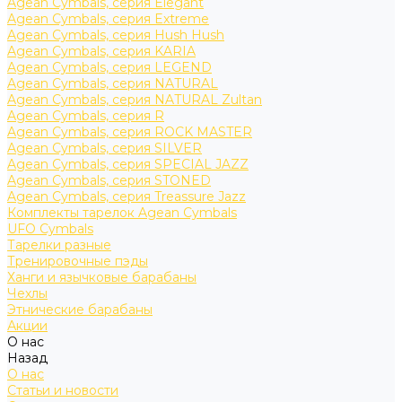
Agean Cymbals, серия Elegant
Agean Cymbals, серия Extreme
Agean Cymbals, серия Hush Hush
Agean Cymbals, серия KARIA
Agean Cymbals, серия LEGEND
Agean Cymbals, серия NATURAL
Agean Cymbals, серия NATURAL Zultan
Agean Cymbals, серия R
Agean Cymbals, серия ROCK MASTER
Agean Cymbals, серия SILVER
Agean Cymbals, серия SPECIAL JAZZ
Agean Cymbals, серия STONED
Agean Cymbals, серия Treassure Jazz
Комплекты тарелок Agean Cymbals
UFO Cymbals
Тарелки разные
Тренировочные пэды
Ханги и язычковые барабаны
Чехлы
Этнические барабаны
Акции
О нас
Назад
О нас
Статьи и новости