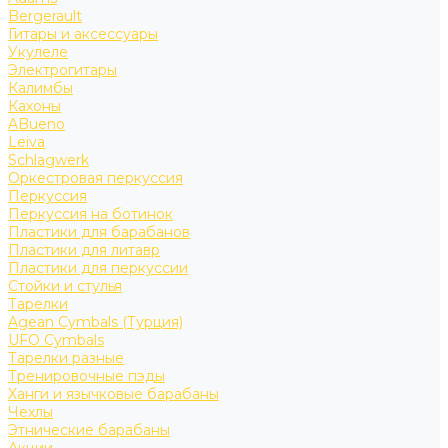
Bergerault
Гитары и аксессуары
Укулеле
Электрогитары
Калимбы
Кахоны
ABueno
Leiva
Schlagwerk
Оркестровая перкуссия
Перкуссия
Перкуссия на ботинок
Пластики для барабанов
Пластики для литавр
Пластики для перкуссии
Стойки и стулья
Тарелки
Agean Cymbals (Турция)
UFO Cymbals
Тарелки разные
Тренировочные пэды
Ханги и язычковые барабаны
Чехлы
Этнические барабаны