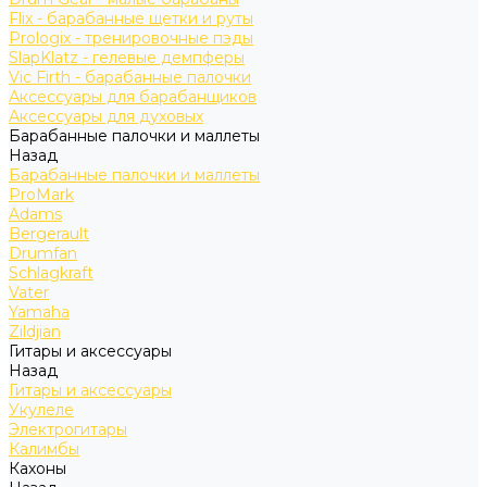
Flix - барабанные щетки и руты
Prologix - тренировочные пэды
SlapKlatz - гелевые демпферы
Vic Firth - барабанные палочки
Аксессуары для барабанщиков
Аксессуары для духовых
Барабанные палочки и маллеты
Назад
Барабанные палочки и маллеты
ProMark
Adams
Bergerault
Drumfan
Schlagkraft
Vater
Yamaha
Zildjian
Гитары и аксессуары
Назад
Гитары и аксессуары
Укулеле
Электрогитары
Калимбы
Кахоны