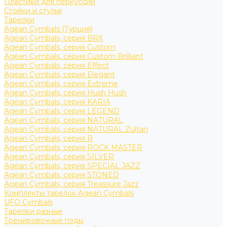
Пластики для перкуссии
Стойки и стулья
Тарелки
Agean Cymbals (Турция)
Agean Cymbals, серия BRX
Agean Cymbals, серия Custom
Agean Cymbals, серия Custom Brilliant
Agean Cymbals, серия Effect
Agean Cymbals, серия Elegant
Agean Cymbals, серия Extreme
Agean Cymbals, серия Hush Hush
Agean Cymbals, серия KARIA
Agean Cymbals, серия LEGEND
Agean Cymbals, серия NATURAL
Agean Cymbals, серия NATURAL Zultan
Agean Cymbals, серия R
Agean Cymbals, серия ROCK MASTER
Agean Cymbals, серия SILVER
Agean Cymbals, серия SPECIAL JAZZ
Agean Cymbals, серия STONED
Agean Cymbals, серия Treassure Jazz
Комплекты тарелок Agean Cymbals
UFO Cymbals
Тарелки разные
Тренировочные пэды