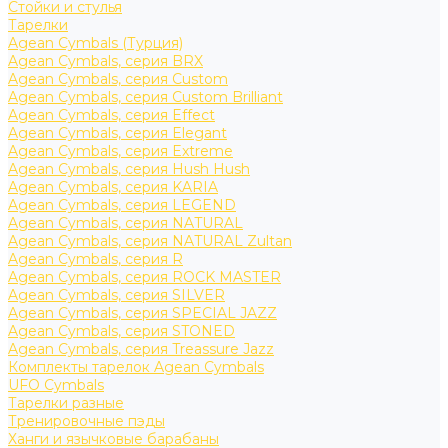
Стойки и стулья
Тарелки
Agean Cymbals (Турция)
Agean Cymbals, серия BRX
Agean Cymbals, серия Custom
Agean Cymbals, серия Custom Brilliant
Agean Cymbals, серия Effect
Agean Cymbals, серия Elegant
Agean Cymbals, серия Extreme
Agean Cymbals, серия Hush Hush
Agean Cymbals, серия KARIA
Agean Cymbals, серия LEGEND
Agean Cymbals, серия NATURAL
Agean Cymbals, серия NATURAL Zultan
Agean Cymbals, серия R
Agean Cymbals, серия ROCK MASTER
Agean Cymbals, серия SILVER
Agean Cymbals, серия SPECIAL JAZZ
Agean Cymbals, серия STONED
Agean Cymbals, серия Treassure Jazz
Комплекты тарелок Agean Cymbals
UFO Cymbals
Тарелки разные
Тренировочные пэды
Ханги и язычковые барабаны