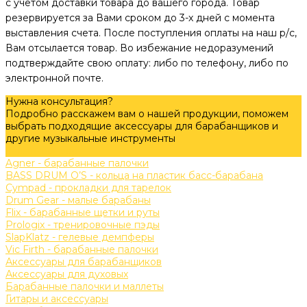
с учетом доставки товара до вашего города. Товар
резервируется за Вами сроком до 3-х дней с момента
выставления счета. После поступления оплаты на наш р/с,
Вам отсылается товар. Во избежание недоразумений
подтверждайте свою оплату: либо по телефону, либо по
электронной почте.
Нужна консультация?
Подробно расскажем вам о нашей продукции, поможем
выбрать подходящие аксессуары для барабанщиков и
другие музыкальные инструменты
Задать вопрос
Agner - барабанные палочки
BASS DRUM O’S - кольца на пластик басс-барабана
Cympad - прокладки для тарелок
Drum Gear - малые барабаны
Flix - барабанные щетки и руты
Prologix - тренировочные пэды
SlapKlatz - гелевые демпферы
Vic Firth - барабанные палочки
Аксессуары для барабанщиков
Аксессуары для духовых
Барабанные палочки и маллеты
Гитары и аксессуары