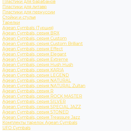
Пластики для барабанов
Пластики для литавр
Пластики для перкуссии
Стойки и стулья
Тарелки
Agean Cymbals (Турция)
Agean Cymbals, серия BRX
Agean Cymbals, серия Custom
Agean Cymbals, серия Custom Brilliant
Agean Cymbals, серия Effect
Agean Cymbals, серия Elegant
Agean Cymbals, серия Extreme
Agean Cymbals, серия Hush Hush
Agean Cymbals, серия KARIA
Agean Cymbals, серия LEGEND
Agean Cymbals, серия NATURAL
Agean Cymbals, серия NATURAL Zultan
Agean Cymbals, серия R
Agean Cymbals, серия ROCK MASTER
Agean Cymbals, серия SILVER
Agean Cymbals, серия SPECIAL JAZZ
Agean Cymbals, серия STONED
Agean Cymbals, серия Treassure Jazz
Комплекты тарелок Agean Cymbals
UFO Cymbals