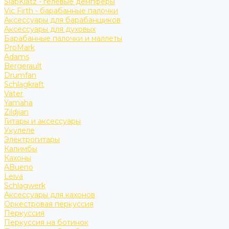
SlapKlatz - гелевые демпферы
Vic Firth - барабанные палочки
Аксессуары для барабанщиков
Аксессуары для духовых
Барабанные палочки и маллеты
ProMark
Adams
Bergerault
Drumfan
Schlagkraft
Vater
Yamaha
Zildjian
Гитары и аксессуары
Укулеле
Электрогитары
Калимбы
Кахоны
ABueno
Leiva
Schlagwerk
Аксессуары для кахонов
Оркестровая перкуссия
Перкуссия
Перкуссия на ботинок