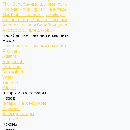
Flix - барабанные щетки и руты
Prologix - тренировочные пэды
SlapKlatz - гелевые демпферы
Vic Firth - барабанные палочки
Аксессуары для барабанщиков
Аксессуары для духовых
Барабанные палочки и маллеты
Назад
Барабанные палочки и маллеты
ProMark
Adams
Bergerault
Drumfan
Schlagkraft
Vater
Yamaha
Zildjian
Гитары и аксессуары
Назад
Гитары и аксессуары
Укулеле
Электрогитары
Калимбы
Кахоны
Назад