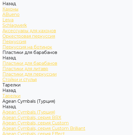
Назад
Кахоны
ABueno
Leiva
Schlagwerk
Аксессуары для кахонов
Оркестровая перкуссия
Перкуссия
Перкуссия на ботинок
Пластики для барабанов
Назад
Пластики для барабанов
Пластики для литавр
Пластики для перкуссии
Стойки и стулья
Тарелки
Назад
Тарелки
Agean Cymbals (Турция)
Назад
Agean Cymbals (Турция)
Agean Cymbals, серия BRX
Agean Cymbals, серия Custom
Agean Cymbals, серия Custom Brilliant
Agean Cymbals, серия Effect