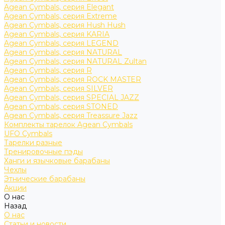
Agean Cymbals, серия Elegant
Agean Cymbals, серия Extreme
Agean Cymbals, серия Hush Hush
Agean Cymbals, серия KARIA
Agean Cymbals, серия LEGEND
Agean Cymbals, серия NATURAL
Agean Cymbals, серия NATURAL Zultan
Agean Cymbals, серия R
Agean Cymbals, серия ROCK MASTER
Agean Cymbals, серия SILVER
Agean Cymbals, серия SPECIAL JAZZ
Agean Cymbals, серия STONED
Agean Cymbals, серия Treassure Jazz
Комплекты тарелок Agean Cymbals
UFO Cymbals
Тарелки разные
Тренировочные пэды
Ханги и язычковые барабаны
Чехлы
Этнические барабаны
Акции
О нас
Назад
О нас
Статьи и новости