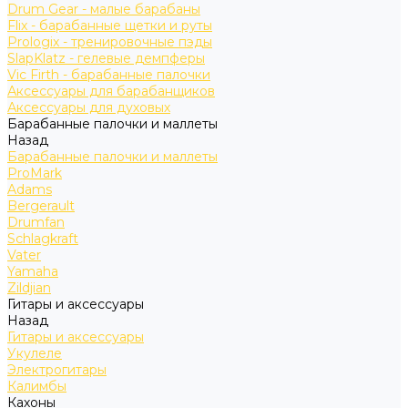
Drum Gear - малые барабаны
Flix - барабанные щетки и руты
Prologix - тренировочные пэды
SlapKlatz - гелевые демпферы
Vic Firth - барабанные палочки
Аксессуары для барабанщиков
Аксессуары для духовых
Барабанные палочки и маллеты
Назад
Барабанные палочки и маллеты
ProMark
Adams
Bergerault
Drumfan
Schlagkraft
Vater
Yamaha
Zildjian
Гитары и аксессуары
Назад
Гитары и аксессуары
Укулеле
Электрогитары
Калимбы
Кахоны