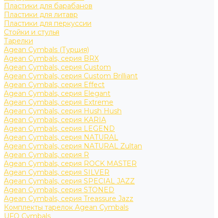
Пластики для барабанов
Пластики для литавр
Пластики для перкуссии
Стойки и стулья
Тарелки
Agean Cymbals (Турция)
Agean Cymbals, серия BRX
Agean Cymbals, серия Custom
Agean Cymbals, серия Custom Brilliant
Agean Cymbals, серия Effect
Agean Cymbals, серия Elegant
Agean Cymbals, серия Extreme
Agean Cymbals, серия Hush Hush
Agean Cymbals, серия KARIA
Agean Cymbals, серия LEGEND
Agean Cymbals, серия NATURAL
Agean Cymbals, серия NATURAL Zultan
Agean Cymbals, серия R
Agean Cymbals, серия ROCK MASTER
Agean Cymbals, серия SILVER
Agean Cymbals, серия SPECIAL JAZZ
Agean Cymbals, серия STONED
Agean Cymbals, серия Treassure Jazz
Комплекты тарелок Agean Cymbals
UFO Cymbals