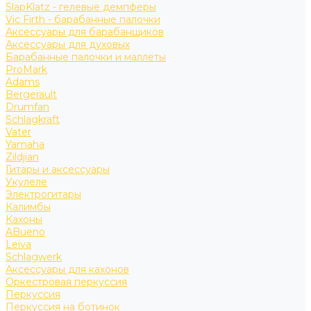
SlapKlatz - гелевые демпферы
Vic Firth - барабанные палочки
Аксессуары для барабанщиков
Аксессуары для духовых
Барабанные палочки и маллеты
ProMark
Adams
Bergerault
Drumfan
Schlagkraft
Vater
Yamaha
Zildjian
Гитары и аксессуары
Укулеле
Электрогитары
Калимбы
Кахоны
ABueno
Leiva
Schlagwerk
Аксессуары для кахонов
Оркестровая перкуссия
Перкуссия
Перкуссия на ботинок