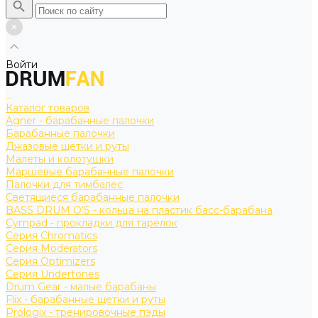
Войти
...
Каталог товаров
Agner - барабанные палочки
Барабанные палочки
Джазовые щетки и руты
Малеты и колотушки
Маршевые барабанные палочки
Палочки для тимбалес
Светящиеся барабанные палочки
BASS DRUM O’S - кольца на пластик басс-барабана
Cympad - прокладки для тарелок
Серия Chromatics
Серия Moderators
Серия Optimizers
Серия Undertones
Drum Gear - малые барабаны
Flix - барабанные щетки и руты
Prologix - тренировочные пэды