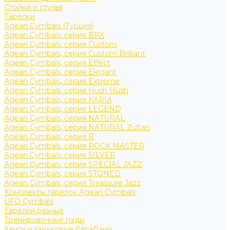
Стойки и стулья
Тарелки
Agean Cymbals (Турция)
Agean Cymbals, серия BRX
Agean Cymbals, серия Custom
Agean Cymbals, серия Custom Brilliant
Agean Cymbals, серия Effect
Agean Cymbals, серия Elegant
Agean Cymbals, серия Extreme
Agean Cymbals, серия Hush Hush
Agean Cymbals, серия KARIA
Agean Cymbals, серия LEGEND
Agean Cymbals, серия NATURAL
Agean Cymbals, серия NATURAL Zultan
Agean Cymbals, серия R
Agean Cymbals, серия ROCK MASTER
Agean Cymbals, серия SILVER
Agean Cymbals, серия SPECIAL JAZZ
Agean Cymbals, серия STONED
Agean Cymbals, серия Treassure Jazz
Комплекты тарелок Agean Cymbals
UFO Cymbals
Тарелки разные
Тренировочные пэды
Ханги и язычковые барабаны