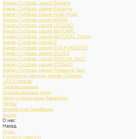
Agean Cymbals, серия Elegant
Agean Cymbals, серия Extreme
Agean Cymbals, серия Hush Hush
Agean Cymbals, серия KARIA
Agean Cymbals, серия LEGEND
Agean Cymbals, серия NATURAL
Agean Cymbals, серия NATURAL Zultan
Agean Cymbals, серия R
Agean Cymbals, серия ROCK MASTER
Agean Cymbals, серия SILVER
Agean Cymbals, серия SPECIAL JAZZ
Agean Cymbals, серия STONED
Agean Cymbals, серия Treassure Jazz
Комплекты тарелок Agean Cymbals
UFO Cymbals
Тарелки разные
Тренировочные пэды
Ханги и язычковые барабаны
Чехлы
Этнические барабаны
Акции
О нас
Назад
О нас
Статьи и новости