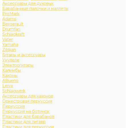
Аксессуары для духовых
Барабанные палочки и маллеты
ProMark
Adams
Bergerault
Drumfan
Schlagkraft
Vater
Yamaha
Zildjian
Гитары и аксессуары
Укулеле
Электрогитары
Калимбы
Кахоны
ABueno
Leiva
Schlagwerk
Аксессуары для кахонов
Оркестровая перкуссия
Перкуссия
Перкуссия на ботинок
Пластики для барабанов
Пластики для литавр
Пластики для перкуссии