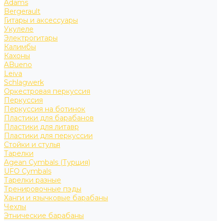
Adams
Bergerault
Гитары и аксессуары
Укулеле
Электрогитары
Калимбы
Кахоны
ABueno
Leiva
Schlagwerk
Оркестровая перкуссия
Перкуссия
Перкуссия на ботинок
Пластики для барабанов
Пластики для литавр
Пластики для перкуссии
Стойки и стулья
Тарелки
Agean Cymbals (Турция)
UFO Cymbals
Тарелки разные
Тренировочные пэды
Ханги и язычковые барабаны
Чехлы
Этнические барабаны