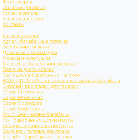
Фотогалерея
Оплата и доставка
Условия оплаты
Условия доставки
Контакты
...
Каталог товаров
Agner - барабанные палочки
Барабанные палочки
Джазовые щетки и руты
Малеты и колотушки
Маршевые барабанные палочки
Палочки для тимбалес
Светящиеся барабанные палочки
BASS DRUM O’S - кольца на пластик басс-барабана
Cympad - прокладки для тарелок
Серия Chromatics
Серия Moderators
Серия Optimizers
Серия Undertones
Drum Gear - малые барабаны
Flix - барабанные щетки и руты
Prologix - тренировочные пэды
SlapKlatz - гелевые демпферы
Vic Firth - барабанные палочки