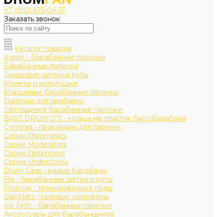
+7 (910) 475-04-17
Заказать звонок
Каталог товаров
Agner - барабанные палочки
Барабанные палочки
Джазовые щетки и руты
Малеты и колотушки
Маршевые барабанные палочки
Палочки для тимбалес
Светящиеся барабанные палочки
BASS DRUM O’S - кольца на пластик басс-барабана
Cympad - прокладки для тарелок
Серия Chromatics
Серия Moderators
Серия Optimizers
Серия Undertones
Drum Gear - малые барабаны
Flix - барабанные щетки и руты
Prologix - тренировочные пэды
SlapKlatz - гелевые демпферы
Vic Firth - барабанные палочки
Аксессуары для барабанщиков