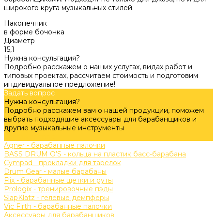
широкого круга музыкальных стилей.
Наконечник
в форме бочонка
Диаметр
15,1
Нужна консультация?
Подробно расскажем о наших услугах, видах работ и
типовых проектах, рассчитаем стоимость и подготовим
индивидуальное предложение!
Задать вопрос
Нужна консультация?
Подробно расскажем вам о нашей продукции, поможем
выбрать подходящие аксессуары для барабанщиков и
другие музыкальные инструменты
Задать вопрос
Agner - барабанные палочки
BASS DRUM O’S - кольца на пластик басс-барабана
Cympad - прокладки для тарелок
Drum Gear - малые барабаны
Flix - барабанные щетки и руты
Prologix - тренировочные пэды
SlapKlatz - гелевые демпферы
Vic Firth - барабанные палочки
Аксессуары для барабанщиков