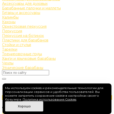
Аксессуары для духовых
Барабанные палочки и маллеты
Гитары и аксессуары
Калимбы
Кахоны
Оркестровая перкуссия
Перкуссия
Перкуссия на ботинок
Пластики для барабанов
Стойки и стулья
Тарелки
Тренировочные пэды
Ханги и язычковые барабаны
Чехлы
Этнические барабаны
+7 (910) 475-04-17
Мы используем cookies и рекомендательные технологии для
персонализации сервисов и удобства пользователей. Вы
drumfan-s@yandex.ru
можете запретить сохранение cookie в настройках своего
Заказать звонок
браузера.
Политика использования Cookies
г. Москва, ул. Марксистская, 34 к10
Хорошо
© 2026 DrumFan, Все права защищены.
Политика конфиденциальности