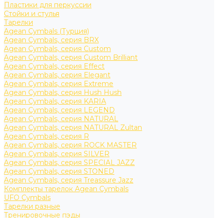
Пластики для перкуссии
Стойки и стулья
Тарелки
Agean Cymbals (Турция)
Agean Cymbals, серия BRX
Agean Cymbals, серия Custom
Agean Cymbals, серия Custom Brilliant
Agean Cymbals, серия Effect
Agean Cymbals, серия Elegant
Agean Cymbals, серия Extreme
Agean Cymbals, серия Hush Hush
Agean Cymbals, серия KARIA
Agean Cymbals, серия LEGEND
Agean Cymbals, серия NATURAL
Agean Cymbals, серия NATURAL Zultan
Agean Cymbals, серия R
Agean Cymbals, серия ROCK MASTER
Agean Cymbals, серия SILVER
Agean Cymbals, серия SPECIAL JAZZ
Agean Cymbals, серия STONED
Agean Cymbals, серия Treassure Jazz
Комплекты тарелок Agean Cymbals
UFO Cymbals
Тарелки разные
Тренировочные пэды