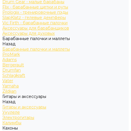
Drum Gear - малые барабаны
Flix - барабанные щетки и руты
Prologix - тренировочные пэды
SlapKlatz - гелевые демпферы
Vic Firth - барабанные палочки
Аксессуары для барабанщиков
Аксессуары для духовых
Барабанные палочки и маллеты
Назад
Барабанные палочки и маллеты
ProMark
Adams
Bergerault
Drumfan
Schlagkraft
Vater
Yamaha
Zildjian
Гитары и аксессуары
Назад
Гитары и аксессуары
Укулеле
Электрогитары
Калимбы
Кахоны