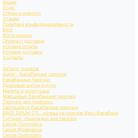
Акции
О нас
Статьи и новости
Отзывы
Политика конфиденциальности
Блог
Фотогалерея
Оплата и доставка
Условия оплаты
Условия доставки
Контакты
...
Каталог товаров
Agner - барабанные палочки
Барабанные палочки
Джазовые щетки и руты
Малеты и колотушки
Маршевые барабанные палочки
Палочки для тимбалес
Светящиеся барабанные палочки
BASS DRUM O’S - кольца на пластик басс-барабана
Cympad - прокладки для тарелок
Серия Chromatics
Серия Moderators
Серия Optimizers