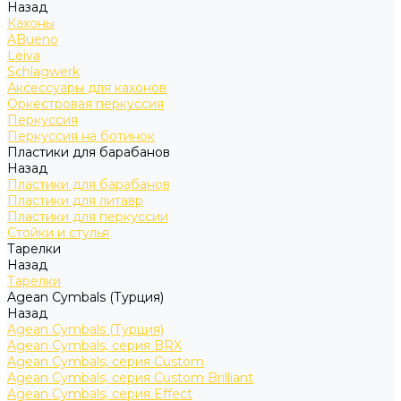
Назад
Кахоны
ABueno
Leiva
Schlagwerk
Аксессуары для кахонов
Оркестровая перкуссия
Перкуссия
Перкуссия на ботинок
Пластики для барабанов
Назад
Пластики для барабанов
Пластики для литавр
Пластики для перкуссии
Стойки и стулья
Тарелки
Назад
Тарелки
Agean Cymbals (Турция)
Назад
Agean Cymbals (Турция)
Agean Cymbals, серия BRX
Agean Cymbals, серия Custom
Agean Cymbals, серия Custom Brilliant
Agean Cymbals, серия Effect