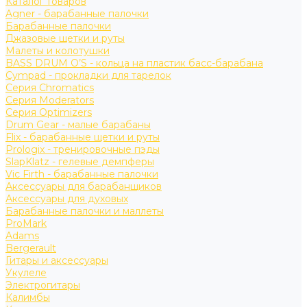
Каталог товаров
Agner - барабанные палочки
Барабанные палочки
Джазовые щетки и руты
Малеты и колотушки
BASS DRUM O’S - кольца на пластик басс-барабана
Cympad - прокладки для тарелок
Серия Chromatics
Серия Moderators
Серия Optimizers
Drum Gear - малые барабаны
Flix - барабанные щетки и руты
Prologix - тренировочные пэды
SlapKlatz - гелевые демпферы
Vic Firth - барабанные палочки
Аксессуары для барабанщиков
Аксессуары для духовых
Барабанные палочки и маллеты
ProMark
Adams
Bergerault
Гитары и аксессуары
Укулеле
Электрогитары
Калимбы