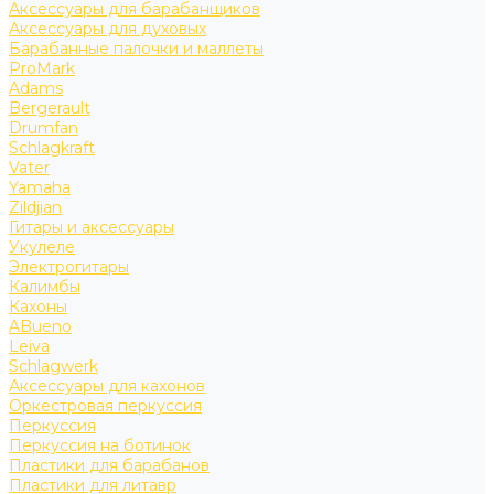
Аксессуары для барабанщиков
Аксессуары для духовых
Барабанные палочки и маллеты
ProMark
Adams
Bergerault
Drumfan
Schlagkraft
Vater
Yamaha
Zildjian
Гитары и аксессуары
Укулеле
Электрогитары
Калимбы
Кахоны
ABueno
Leiva
Schlagwerk
Аксессуары для кахонов
Оркестровая перкуссия
Перкуссия
Перкуссия на ботинок
Пластики для барабанов
Пластики для литавр