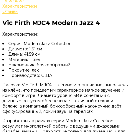
Описание
Характеристики
Отзывы
Vic Firth MJC4 Modern Jazz 4
Характеристики:
Серия: Modern Jazz Collection
Диаметр: 1.51 см
Длина: 41.59 см
Материал: клен
Наконечник: бочкообразный
Покрытие: лак
Производство: США
Палочки Vic Firth MJC4 — лёгкие и отзывчивые, выполнены
из клёна, что придаёт им характерное мягкое звучание и
комфорт в игре. Диаметр уровня 5B в сочетании с
длинным конусом обеспечивает отличный отскок и
баланс, а компактный бочкообразный наконечник даёт
сфокусированный, яркий звук на тарелках.
Разработаны в рамках серии Modern Jazz Collection —
результат многолетней работы с ведущими джазовыми
барабанщиками. Подходят не только для джаза, но и для