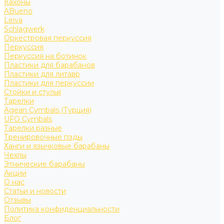
Кахоны
ABueno
Leiva
Schlagwerk
Оркестровая перкуссия
Перкуссия
Перкуссия на ботинок
Пластики для барабанов
Пластики для литавр
Пластики для перкуссии
Стойки и стулья
Тарелки
Agean Cymbals (Турция)
UFO Cymbals
Тарелки разные
Тренировочные пэды
Ханги и язычковые барабаны
Чехлы
Этнические барабаны
Акции
О нас
Статьи и новости
Отзывы
Политика конфиденциальности
Блог