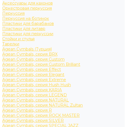
Аксессуары для кахонов
Оркестровая перкуссия
Перкуссия
Перкуссия на ботинок
Пластики для барабанов
Пластики для литавр
Пластики для перкуссии
Стойки и стулья
Тарелки
Agean Cymbals (Турция)
Agean Cymbals, серия BRX
Agean Cymbals, серия Custom
Agean Cymbals, серия Custom Brilliant
Agean Cymbals, серия Effect
Agean Cymbals, серия Elegant
Agean Cymbals, серия Extreme
Agean Cymbals, серия Hush Hush
Agean Cymbals, серия KARIA
Agean Cymbals, серия LEGEND
Agean Cymbals, серия NATURAL
Agean Cymbals, серия NATURAL Zultan
Agean Cymbals, серия R
Agean Cymbals, серия ROCK MASTER
Agean Cymbals, серия SILVER
Agean Cymbals, серия SPECIAL JAZZ