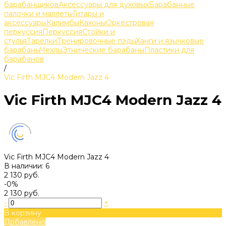
барабанщиков
Аксессуары для духовых
Барабанные
палочки и маллеты
Гитары и
аксессуары
Калимбы
Кахоны
Оркестровая
перкуссия
Перкуссия
Стойки и
стулья
Тарелки
Тренировочные пэды
Ханги и язычковые
барабаны
Чехлы
Этнические барабаны
Пластики для
барабанов
/
Vic Firth MJC4 Modern Jazz 4
Vic Firth MJC4 Modern Jazz 4
Vic Firth MJC4 Modern Jazz 4
В наличии: 6
2 130 руб.
-0%
2 130 руб.
-
+
В корзину
Добавлено