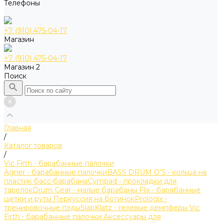
Телефоны
+7 (910) 475-04-17
Магазин
+7 (910) 475-04-17
Магазин 2
Поиск
Главная
/
Каталог товаров
/
Vic Firth - барабанные палочки
Agner - барабанные палочки
BASS DRUM O’S - кольца на
пластик басс-барабана
Cympad - прокладки для
тарелок
Drum Gear - малые барабаны
Flix - барабанные
щетки и руты
Перкуссия на ботинок
Prologix -
тренировочные пэды
SlapKlatz - гелевые демпферы
Vic
Firth - барабанные палочки
Аксессуары для