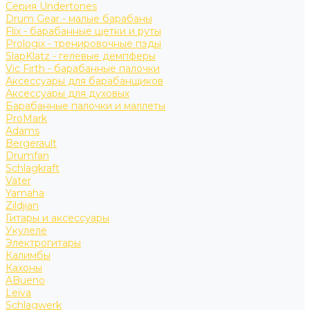
Серия Undertones
Drum Gear - малые барабаны
Flix - барабанные щетки и руты
Prologix - тренировочные пэды
SlapKlatz - гелевые демпферы
Vic Firth - барабанные палочки
Аксессуары для барабанщиков
Аксессуары для духовых
Барабанные палочки и маллеты
ProMark
Adams
Bergerault
Drumfan
Schlagkraft
Vater
Yamaha
Zildjian
Гитары и аксессуары
Укулеле
Электрогитары
Калимбы
Кахоны
ABueno
Leiva
Schlagwerk