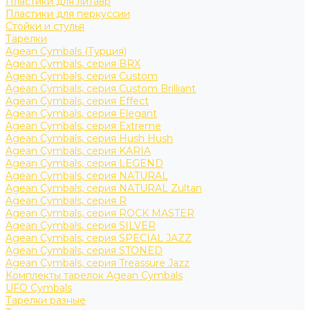
Пластики для литавр
Пластики для перкуссии
Стойки и стулья
Тарелки
Agean Cymbals (Турция)
Agean Cymbals, серия BRX
Agean Cymbals, серия Custom
Agean Cymbals, серия Custom Brilliant
Agean Cymbals, серия Effect
Agean Cymbals, серия Elegant
Agean Cymbals, серия Extreme
Agean Cymbals, серия Hush Hush
Agean Cymbals, серия KARIA
Agean Cymbals, серия LEGEND
Agean Cymbals, серия NATURAL
Agean Cymbals, серия NATURAL Zultan
Agean Cymbals, серия R
Agean Cymbals, серия ROCK MASTER
Agean Cymbals, серия SILVER
Agean Cymbals, серия SPECIAL JAZZ
Agean Cymbals, серия STONED
Agean Cymbals, серия Treassure Jazz
Комплекты тарелок Agean Cymbals
UFO Cymbals
Тарелки разные