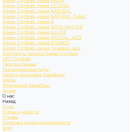
Agean Cymbals, серия KARIA
Agean Cymbals, серия LEGEND
Agean Cymbals, серия NATURAL
Agean Cymbals, серия NATURAL Zultan
Agean Cymbals, серия R
Agean Cymbals, серия ROCK MASTER
Agean Cymbals, серия SILVER
Agean Cymbals, серия SPECIAL JAZZ
Agean Cymbals, серия STONED
Agean Cymbals, серия Treassure Jazz
Комплекты тарелок Agean Cymbals
UFO Cymbals
Тарелки разные
Тренировочные пэды
Ханги и язычковые барабаны
Чехлы
Этнические барабаны
Акции
О нас
Назад
О нас
Статьи и новости
Отзывы
Политика конфиденциальности
Блог