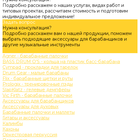
Подробно расскажем о наших услугах, видах работ и
типовых проектах, рассчитаем стоимость и подготовим
индивидуальное предложение!
Задать вопрос
Нужна консультация?
Подробно расскажем вам о нашей продукции, поможем
выбрать подходящие аксессуары для барабанщиков и
другие музыкальные инструменты
Задать вопрос
Agner - барабанные палочки
BASS DRUM O’S - кольца на пластик басс-барабана
Cympad - прокладки для тарелок
Drum Gear - малые барабаны
Flix - барабанные щетки и руты
Prologix - тренировочные пэды
SlapKlatz - гелевые демпферы
Vic Firth - барабанные палочки
Аксессуары для барабанщиков
Аксессуары для духовых
Барабанные палочки и маллеты
Гитары и аксессуары
Калимбы
Кахоны
Оркестровая перкуссия