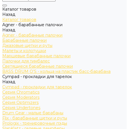
Каталог товаров
Назад
Каталог товаров
Agner - барабанные палочки
Назад
Agner - барабанные палочки
Барабанные палочки
Джазовые щетки и руты
Малеты и колотушки
Маршевые барабанные палочки
Палочки для тимбалес
Светящиеся барабанные палочки
BASS DRUM O’S - кольца на пластик басс-барабана
Cympad - прокладки для тарелок
Назад
Cympad - прокладки для тарелок
Серия Chromatics
Серия Moderators
Серия Optimizers
Серия Undertones
Drum Gear - малые барабаны
Flix - барабанные щетки и руты
Prologix - тренировочные пэды
SlapKlatz - гелевые демпферы