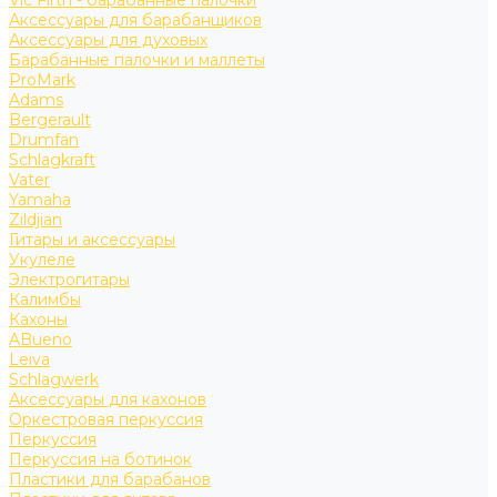
Vic Firth - барабанные палочки
Аксессуары для барабанщиков
Аксессуары для духовых
Барабанные палочки и маллеты
ProMark
Adams
Bergerault
Drumfan
Schlagkraft
Vater
Yamaha
Zildjian
Гитары и аксессуары
Укулеле
Электрогитары
Калимбы
Кахоны
ABueno
Leiva
Schlagwerk
Аксессуары для кахонов
Оркестровая перкуссия
Перкуссия
Перкуссия на ботинок
Пластики для барабанов