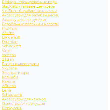
Prologix - тренировочные пэды
SlapKlatz - гелевые демпферы
Vic Firth - барабанные палочки
Аксессуары для барабанщиков
Аксессуары для духовых
Барабанные палочки и маллеты
ProMark
Adams
Bergerault
Drumfan
Schlagkraft
Vater
Yamaha
Zildjian
Гитары и аксессуары
Укулеле
Электрогитары
Калимбы
Кахоны
ABueno
Leiva
Schlagwerk
Аксессуары для кахонов
Оркестровая перкуссия
Перкуссия