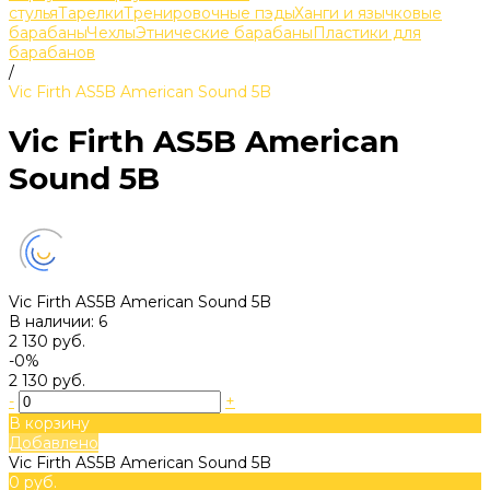
стулья
Тарелки
Тренировочные пэды
Ханги и язычковые
барабаны
Чехлы
Этнические барабаны
Пластики для
барабанов
/
Vic Firth AS5B American Sound 5B
Vic Firth AS5B American
Sound 5B
Vic Firth AS5B American Sound 5B
В наличии: 6
2 130 руб.
-0%
2 130 руб.
-
+
В корзину
Добавлено
Vic Firth AS5B American Sound 5B
0 руб.