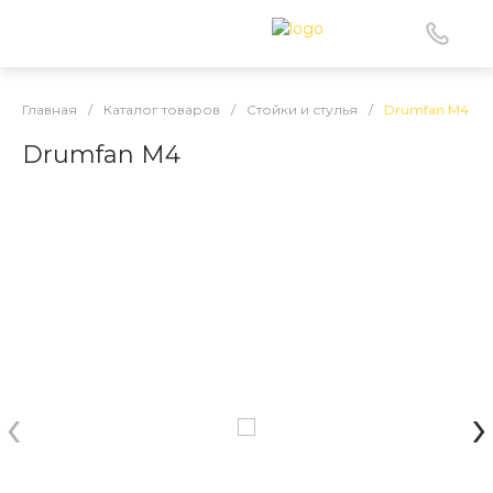
Главная
/
Каталог товаров
/
Стойки и стулья
/
Drumfan M4
Drumfan M4
‹
›