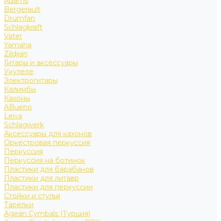
Adams
Bergerault
Drumfan
Schlagkraft
Vater
Yamaha
Zildjian
Гитары и аксессуары
Укулеле
Электрогитары
Калимбы
Кахоны
ABueno
Leiva
Schlagwerk
Аксессуары для кахонов
Оркестровая перкуссия
Перкуссия
Перкуссия на ботинок
Пластики для барабанов
Пластики для литавр
Пластики для перкуссии
Стойки и стулья
Тарелки
Agean Cymbals (Турция)