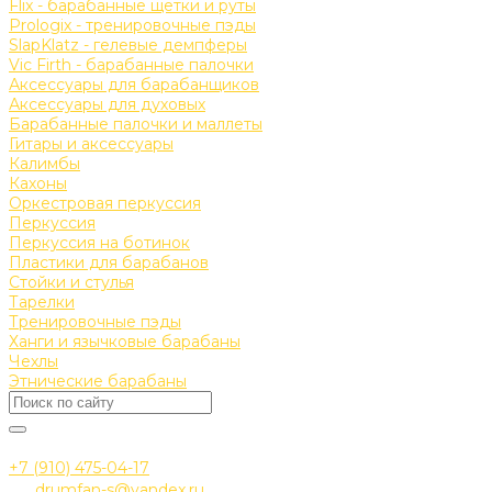
Flix - барабанные щетки и руты
Prologix - тренировочные пэды
SlapKlatz - гелевые демпферы
Vic Firth - барабанные палочки
Аксессуары для барабанщиков
Аксессуары для духовых
Барабанные палочки и маллеты
Гитары и аксессуары
Калимбы
Кахоны
Оркестровая перкуссия
Перкуссия
Перкуссия на ботинок
Пластики для барабанов
Стойки и стулья
Тарелки
Тренировочные пэды
Ханги и язычковые барабаны
Чехлы
Этнические барабаны
+7 (910) 475-04-17
drumfan-s@yandex.ru