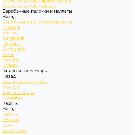
Аксессуары для барабанщиков
Аксессуары для духовых
Барабанные палочки и маллеты
Назад
Барабанные палочки и маллеты
ProMark
Adams
Bergerault
Drumfan
Schlagkraft
Vater
Yamaha
Zildjian
Гитары и аксессуары
Назад
Гитары и аксессуары
Укулеле
Электрогитары
Калимбы
Кахоны
Назад
Кахоны
ABueno
Leiva
Schlagwerk