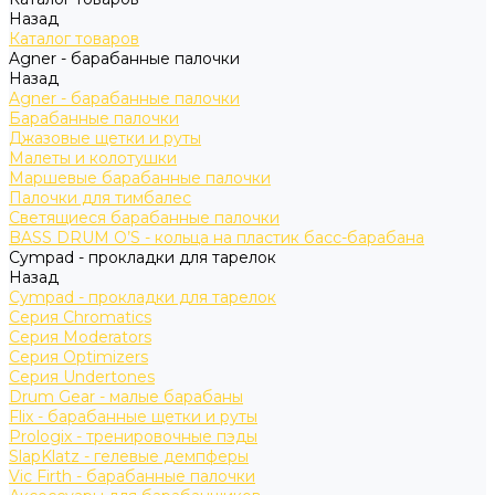
Назад
Каталог товаров
Agner - барабанные палочки
Назад
Agner - барабанные палочки
Барабанные палочки
Джазовые щетки и руты
Малеты и колотушки
Маршевые барабанные палочки
Палочки для тимбалес
Светящиеся барабанные палочки
BASS DRUM O’S - кольца на пластик басс-барабана
Cympad - прокладки для тарелок
Назад
Cympad - прокладки для тарелок
Серия Chromatics
Серия Moderators
Серия Optimizers
Серия Undertones
Drum Gear - малые барабаны
Flix - барабанные щетки и руты
Prologix - тренировочные пэды
SlapKlatz - гелевые демпферы
Vic Firth - барабанные палочки