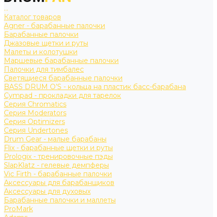
...
Каталог товаров
Agner - барабанные палочки
Барабанные палочки
Джазовые щетки и руты
Малеты и колотушки
Маршевые барабанные палочки
Палочки для тимбалес
Светящиеся барабанные палочки
BASS DRUM O’S - кольца на пластик басс-барабана
Cympad - прокладки для тарелок
Серия Chromatics
Серия Moderators
Серия Optimizers
Серия Undertones
Drum Gear - малые барабаны
Flix - барабанные щетки и руты
Prologix - тренировочные пэды
SlapKlatz - гелевые демпферы
Vic Firth - барабанные палочки
Аксессуары для барабанщиков
Аксессуары для духовых
Барабанные палочки и маллеты
ProMark