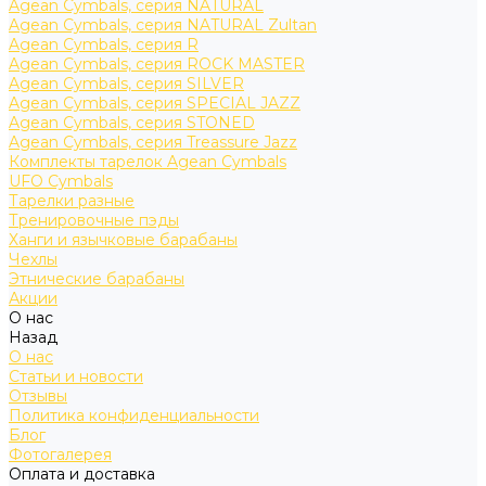
Agean Cymbals, серия NATURAL
Agean Cymbals, серия NATURAL Zultan
Agean Cymbals, серия R
Agean Cymbals, серия ROCK MASTER
Agean Cymbals, серия SILVER
Agean Cymbals, серия SPECIAL JAZZ
Agean Cymbals, серия STONED
Agean Cymbals, серия Treassure Jazz
Комплекты тарелок Agean Cymbals
UFO Cymbals
Тарелки разные
Тренировочные пэды
Ханги и язычковые барабаны
Чехлы
Этнические барабаны
Акции
О нас
Назад
О нас
Статьи и новости
Отзывы
Политика конфиденциальности
Блог
Фотогалерея
Оплата и доставка