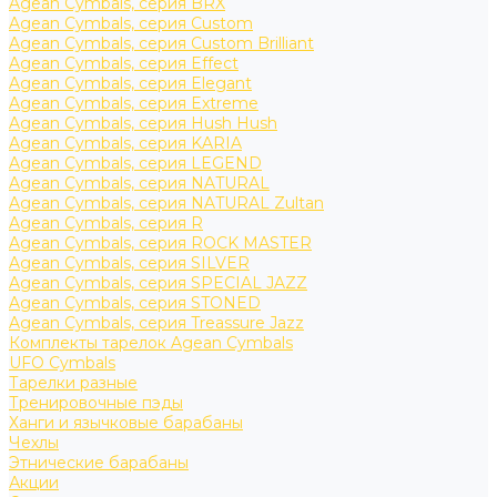
Agean Cymbals, серия BRX
Agean Cymbals, серия Custom
Agean Cymbals, серия Custom Brilliant
Agean Cymbals, серия Effect
Agean Cymbals, серия Elegant
Agean Cymbals, серия Extreme
Agean Cymbals, серия Hush Hush
Agean Cymbals, серия KARIA
Agean Cymbals, серия LEGEND
Agean Cymbals, серия NATURAL
Agean Cymbals, серия NATURAL Zultan
Agean Cymbals, серия R
Agean Cymbals, серия ROCK MASTER
Agean Cymbals, серия SILVER
Agean Cymbals, серия SPECIAL JAZZ
Agean Cymbals, серия STONED
Agean Cymbals, серия Treassure Jazz
Комплекты тарелок Agean Cymbals
UFO Cymbals
Тарелки разные
Тренировочные пэды
Ханги и язычковые барабаны
Чехлы
Этнические барабаны
Акции