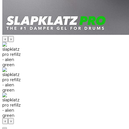
‹
›
‹
›