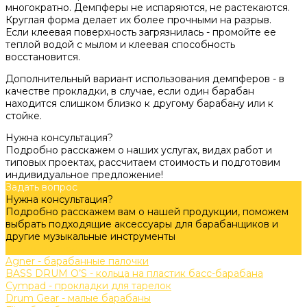
многократно. Демпферы не испаряются, не растекаются.
Круглая форма делает их более прочными на разрыв.
Если клеевая поверхность загрязнилась - промойте ее
теплой водой с мылом и клеевая способность
восстановится.
Дополнительный вариант использования демпферов - в
качестве прокладки, в случае, если один барабан
находится слишком близко к другому барабану или к
стойке.
Нужна консультация?
Подробно расскажем о наших услугах, видах работ и
типовых проектах, рассчитаем стоимость и подготовим
индивидуальное предложение!
Задать вопрос
Нужна консультация?
Подробно расскажем вам о нашей продукции, поможем
выбрать подходящие аксессуары для барабанщиков и
другие музыкальные инструменты
Задать вопрос
Agner - барабанные палочки
BASS DRUM O’S - кольца на пластик басс-барабана
Cympad - прокладки для тарелок
Drum Gear - малые барабаны