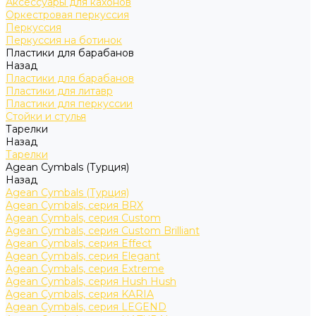
Аксессуары для кахонов
Оркестровая перкуссия
Перкуссия
Перкуссия на ботинок
Пластики для барабанов
Назад
Пластики для барабанов
Пластики для литавр
Пластики для перкуссии
Стойки и стулья
Тарелки
Назад
Тарелки
Agean Cymbals (Турция)
Назад
Agean Cymbals (Турция)
Agean Cymbals, серия BRX
Agean Cymbals, серия Custom
Agean Cymbals, серия Custom Brilliant
Agean Cymbals, серия Effect
Agean Cymbals, серия Elegant
Agean Cymbals, серия Extreme
Agean Cymbals, серия Hush Hush
Agean Cymbals, серия KARIA
Agean Cymbals, серия LEGEND