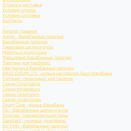
Оплата и доставка
Условия оплаты
Условия доставки
Контакты
...
Каталог товаров
Agner - барабанные палочки
Барабанные палочки
Джазовые щетки и руты
Малеты и колотушки
Маршевые барабанные палочки
Палочки для тимбалес
Светящиеся барабанные палочки
BASS DRUM O’S - кольца на пластик басс-барабана
Cympad - прокладки для тарелок
Серия Chromatics
Серия Moderators
Серия Optimizers
Серия Undertones
Drum Gear - малые барабаны
Flix - барабанные щетки и руты
Prologix - тренировочные пэды
SlapKlatz - гелевые демпферы
Vic Firth - барабанные палочки