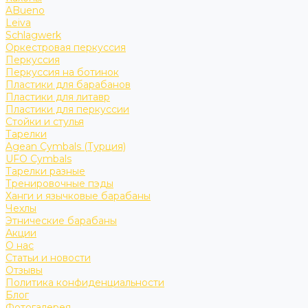
ABueno
Leiva
Schlagwerk
Оркестровая перкуссия
Перкуссия
Перкуссия на ботинок
Пластики для барабанов
Пластики для литавр
Пластики для перкуссии
Стойки и стулья
Тарелки
Agean Cymbals (Турция)
UFO Cymbals
Тарелки разные
Тренировочные пэды
Ханги и язычковые барабаны
Чехлы
Этнические барабаны
Акции
О нас
Статьи и новости
Отзывы
Политика конфиденциальности
Блог
Фотогалерея