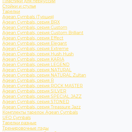
Пластики для перкуссии
Стойки и стулья
Тарелки
Agean Cymbals (Турция)
Agean Cymbals, серия BRX
Agean Cymbals, серия Custom
Agean Cymbals, серия Custom Brilliant
Agean Cymbals, серия Effect
Agean Cymbals, серия Elegant
Agean Cymbals, серия Extreme
Agean Cymbals, серия Hush Hush
Agean Cymbals, серия KARIA
Agean Cymbals, серия LEGEND
Agean Cymbals, серия NATURAL
Agean Cymbals, серия NATURAL Zultan
Agean Cymbals, серия R
Agean Cymbals, серия ROCK MASTER
Agean Cymbals, серия SILVER
Agean Cymbals, серия SPECIAL JAZZ
Agean Cymbals, серия STONED
Agean Cymbals, серия Treassure Jazz
Комплекты тарелок Agean Cymbals
UFO Cymbals
Тарелки разные
Тренировочные пэды