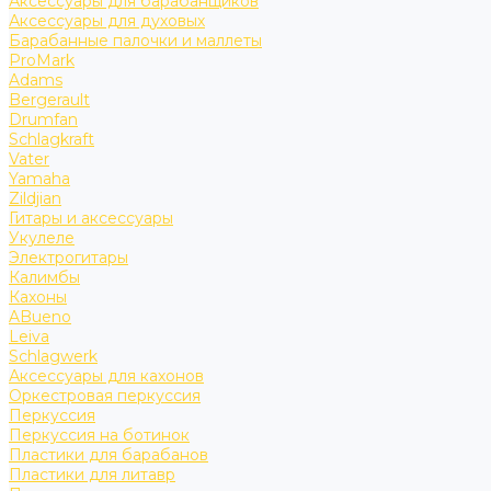
Аксессуары для барабанщиков
Аксессуары для духовых
Барабанные палочки и маллеты
ProMark
Adams
Bergerault
Drumfan
Schlagkraft
Vater
Yamaha
Zildjian
Гитары и аксессуары
Укулеле
Электрогитары
Калимбы
Кахоны
ABueno
Leiva
Schlagwerk
Аксессуары для кахонов
Оркестровая перкуссия
Перкуссия
Перкуссия на ботинок
Пластики для барабанов
Пластики для литавр