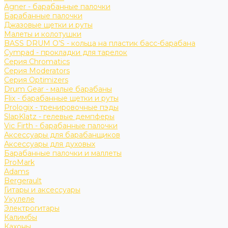
Agner - барабанные палочки
Барабанные палочки
Джазовые щетки и руты
Малеты и колотушки
BASS DRUM O’S - кольца на пластик басс-барабана
Cympad - прокладки для тарелок
Серия Chromatics
Серия Moderators
Серия Optimizers
Drum Gear - малые барабаны
Flix - барабанные щетки и руты
Prologix - тренировочные пэды
SlapKlatz - гелевые демпферы
Vic Firth - барабанные палочки
Аксессуары для барабанщиков
Аксессуары для духовых
Барабанные палочки и маллеты
ProMark
Adams
Bergerault
Гитары и аксессуары
Укулеле
Электрогитары
Калимбы
Кахоны