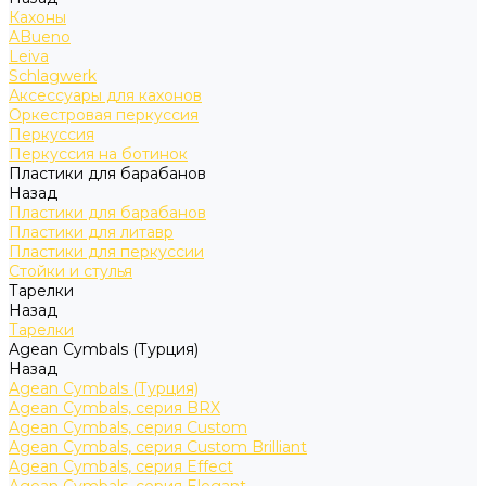
Кахоны
ABueno
Leiva
Schlagwerk
Аксессуары для кахонов
Оркестровая перкуссия
Перкуссия
Перкуссия на ботинок
Пластики для барабанов
Назад
Пластики для барабанов
Пластики для литавр
Пластики для перкуссии
Стойки и стулья
Тарелки
Назад
Тарелки
Agean Cymbals (Турция)
Назад
Agean Cymbals (Турция)
Agean Cymbals, серия BRX
Agean Cymbals, серия Custom
Agean Cymbals, серия Custom Brilliant
Agean Cymbals, серия Effect