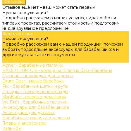
Отправить
Отзывов ещё нет – ваш может стать первым
Нужна консультация?
Подробно расскажем о наших услугах, видах работ и
типовых проектах, рассчитаем стоимость и подготовим
индивидуальное предложение!
Задать вопрос
Нужна консультация?
Подробно расскажем вам о нашей продукции, поможем
выбрать подходящие аксессуары для барабанщиков и
другие музыкальные инструменты
Задать вопрос
Agner - барабанные палочки
BASS DRUM O’S - кольца на пластик басс-барабана
Cympad - прокладки для тарелок
Drum Gear - малые барабаны
Flix - барабанные щетки и руты
Prologix - тренировочные пэды
SlapKlatz - гелевые демпферы
Vic Firth - барабанные палочки
Аксессуары для барабанщиков
Аксессуары для духовых
Барабанные палочки и маллеты
Гитары и аксессуары
Калимбы