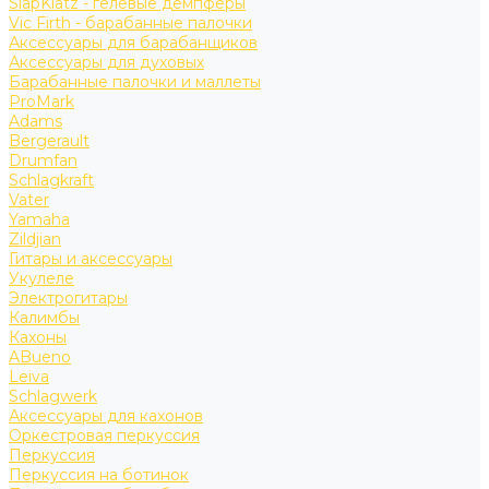
SlapKlatz - гелевые демпферы
Vic Firth - барабанные палочки
Аксессуары для барабанщиков
Аксессуары для духовых
Барабанные палочки и маллеты
ProMark
Adams
Bergerault
Drumfan
Schlagkraft
Vater
Yamaha
Zildjian
Гитары и аксессуары
Укулеле
Электрогитары
Калимбы
Кахоны
ABueno
Leiva
Schlagwerk
Аксессуары для кахонов
Оркестровая перкуссия
Перкуссия
Перкуссия на ботинок