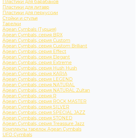
Пластики для барабанов
Пластики для литавр
Пластики для перкуссии
Стойки и стулья
Тарелки
Agean Cymbals (Турция)
Agean Cymbals, серия BRX
Agean Cymbals, серия Custom
Agean Cymbals, серия Custom Brilliant
Agean Cymbals, серия Effect
Agean Cymbals, серия Elegant
Agean Cymbals, серия Extreme
Agean Cymbals, серия Hush Hush
Agean Cymbals, серия KARIA
Agean Cymbals, серия LEGEND
Agean Cymbals, серия NATURAL
Agean Cymbals, серия NATURAL Zultan
Agean Cymbals, серия R
Agean Cymbals, серия ROCK MASTER
Agean Cymbals, серия SILVER
Agean Cymbals, серия SPECIAL JAZZ
Agean Cymbals, серия STONED
Agean Cymbals, серия Treassure Jazz
Комплекты тарелок Agean Cymbals
UFO Cymbals