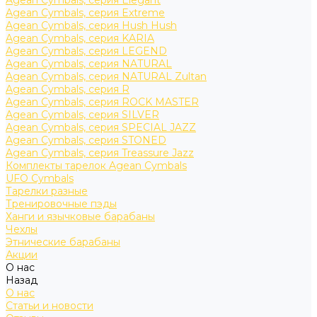
Agean Cymbals, серия Elegant
Agean Cymbals, серия Extreme
Agean Cymbals, серия Hush Hush
Agean Cymbals, серия KARIA
Agean Cymbals, серия LEGEND
Agean Cymbals, серия NATURAL
Agean Cymbals, серия NATURAL Zultan
Agean Cymbals, серия R
Agean Cymbals, серия ROCK MASTER
Agean Cymbals, серия SILVER
Agean Cymbals, серия SPECIAL JAZZ
Agean Cymbals, серия STONED
Agean Cymbals, серия Treassure Jazz
Комплекты тарелок Agean Cymbals
UFO Cymbals
Тарелки разные
Тренировочные пэды
Ханги и язычковые барабаны
Чехлы
Этнические барабаны
Акции
О нас
Назад
О нас
Статьи и новости