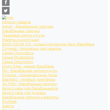
Каталог товаров
Agner - барабанные палочки
Барабанные палочки
Джазовые щетки и руты
Малеты и колотушки
BASS DRUM O’S - кольца на пластик басс-барабана
Cympad - прокладки для тарелок
Серия Chromatics
Серия Moderators
Серия Optimizers
Drum Gear - малые барабаны
Flix - барабанные щетки и руты
Prologix - тренировочные пэды
SlapKlatz - гелевые демпферы
Vic Firth - барабанные палочки
Аксессуары для барабанщиков
Аксессуары для духовых
Барабанные палочки и маллеты
ProMark
Adams