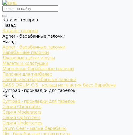
Каталог товаров
Назад
Каталог товаров
Agner - барабанные палочки
Назад
Agner - барабанные палочки
Барабанные палочки
Джазовые щетки и руты
Малеты и колотушки
Маршевые барабанные палочки
Палочки для тимбалес
Светящиеся барабанные палочки
BASS DRUM O’S - кольца на пластик басс-барабана
Cympad - прокладки для тарелок
Назад
Cympad - прокладки для тарелок
Серия Chromatics
Серия Moderators
Серия Optimizers
Серия Undertones
Drum Gear - малые барабаны
Flix - барабанные щетки и руты