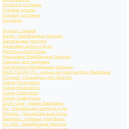
Оплата и доставка
Условия оплаты
Условия доставки
Контакты
...
Каталог товаров
Agner - барабанные палочки
Барабанные палочки
Джазовые щетки и руты
Малеты и колотушки
Маршевые барабанные палочки
Палочки для тимбалес
Светящиеся барабанные палочки
BASS DRUM O’S - кольца на пластик басс-барабана
Cympad - прокладки для тарелок
Серия Chromatics
Серия Moderators
Серия Optimizers
Серия Undertones
Drum Gear - малые барабаны
Flix - барабанные щетки и руты
Prologix - тренировочные пэды
SlapKlatz - гелевые демпферы
Vic Firth - барабанные палочки