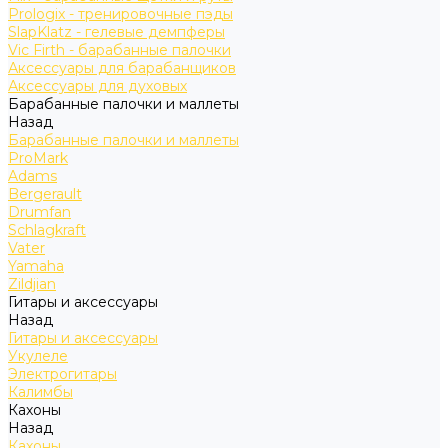
Prologix - тренировочные пэды
SlapKlatz - гелевые демпферы
Vic Firth - барабанные палочки
Аксессуары для барабанщиков
Аксессуары для духовых
Барабанные палочки и маллеты
Назад
Барабанные палочки и маллеты
ProMark
Adams
Bergerault
Drumfan
Schlagkraft
Vater
Yamaha
Zildjian
Гитары и аксессуары
Назад
Гитары и аксессуары
Укулеле
Электрогитары
Калимбы
Кахоны
Назад
Кахоны