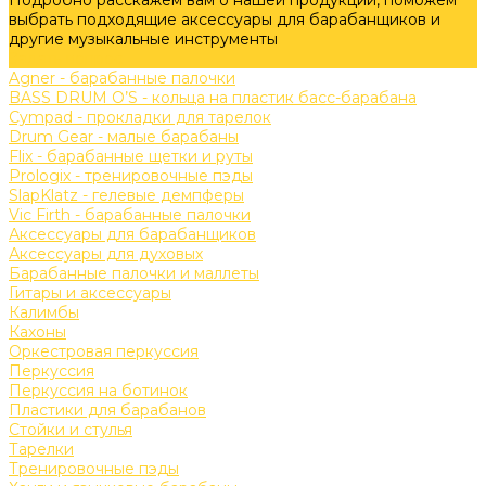
Подробно расскажем вам о нашей продукции, поможем
выбрать подходящие аксессуары для барабанщиков и
другие музыкальные инструменты
Задать вопрос
Agner - барабанные палочки
BASS DRUM O’S - кольца на пластик басс-барабана
Cympad - прокладки для тарелок
Drum Gear - малые барабаны
Flix - барабанные щетки и руты
Prologix - тренировочные пэды
SlapKlatz - гелевые демпферы
Vic Firth - барабанные палочки
Аксессуары для барабанщиков
Аксессуары для духовых
Барабанные палочки и маллеты
Гитары и аксессуары
Калимбы
Кахоны
Оркестровая перкуссия
Перкуссия
Перкуссия на ботинок
Пластики для барабанов
Стойки и стулья
Тарелки
Тренировочные пэды