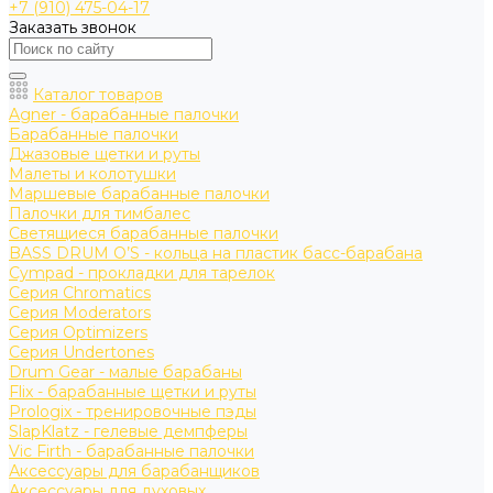
+7 (910) 475-04-17
Заказать звонок
Каталог товаров
Agner - барабанные палочки
Барабанные палочки
Джазовые щетки и руты
Малеты и колотушки
Маршевые барабанные палочки
Палочки для тимбалес
Светящиеся барабанные палочки
BASS DRUM O’S - кольца на пластик басс-барабана
Cympad - прокладки для тарелок
Серия Chromatics
Серия Moderators
Серия Optimizers
Серия Undertones
Drum Gear - малые барабаны
Flix - барабанные щетки и руты
Prologix - тренировочные пэды
SlapKlatz - гелевые демпферы
Vic Firth - барабанные палочки
Аксессуары для барабанщиков
Аксессуары для духовых