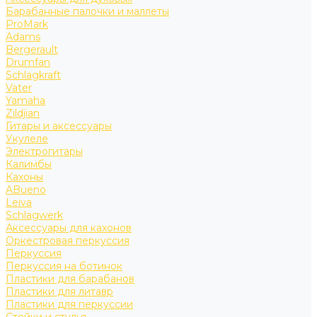
Барабанные палочки и маллеты
ProMark
Adams
Bergerault
Drumfan
Schlagkraft
Vater
Yamaha
Zildjian
Гитары и аксессуары
Укулеле
Электрогитары
Калимбы
Кахоны
ABueno
Leiva
Schlagwerk
Аксессуары для кахонов
Оркестровая перкуссия
Перкуссия
Перкуссия на ботинок
Пластики для барабанов
Пластики для литавр
Пластики для перкуссии