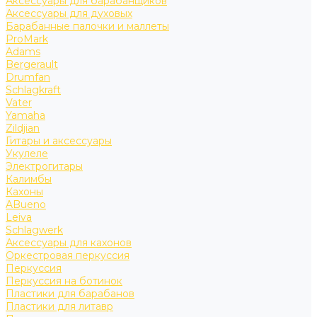
Аксессуары для барабанщиков
Аксессуары для духовых
Барабанные палочки и маллеты
ProMark
Adams
Bergerault
Drumfan
Schlagkraft
Vater
Yamaha
Zildjian
Гитары и аксессуары
Укулеле
Электрогитары
Калимбы
Кахоны
ABueno
Leiva
Schlagwerk
Аксессуары для кахонов
Оркестровая перкуссия
Перкуссия
Перкуссия на ботинок
Пластики для барабанов
Пластики для литавр