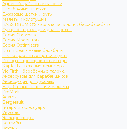
Agner - барабанные палочки
Барабанные палочки
Джазовые щетки и руты
Малеты и колотушки
BASS DRUM O’S - кольца на пластик басс-барабана
Cympad - прокладки для тарелок
Серия Chromatics
Серия Moderators
Серия Optimizers
Drum Gear - малые барабаны
Flix - барабанные щетки и руты
Prologix - тренировочные пэды
SlapKlatz - гелевые демпферы
Vic Firth - барабанные палочки
Аксессуары для барабанщиков
Аксессуары для духовых
Барабанные палочки и маллеты
ProMark
Adams
Bergerault
Гитары и аксессуары
Укулеле
Электрогитары
Калимбы
Кахоны