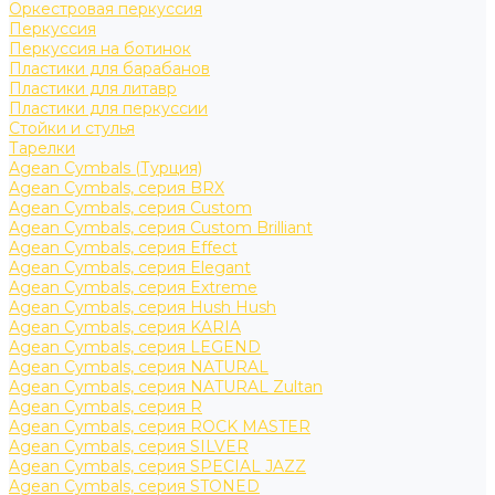
Оркестровая перкуссия
Перкуссия
Перкуссия на ботинок
Пластики для барабанов
Пластики для литавр
Пластики для перкуссии
Стойки и стулья
Тарелки
Agean Cymbals (Турция)
Agean Cymbals, серия BRX
Agean Cymbals, серия Custom
Agean Cymbals, серия Custom Brilliant
Agean Cymbals, серия Effect
Agean Cymbals, серия Elegant
Agean Cymbals, серия Extreme
Agean Cymbals, серия Hush Hush
Agean Cymbals, серия KARIA
Agean Cymbals, серия LEGEND
Agean Cymbals, серия NATURAL
Agean Cymbals, серия NATURAL Zultan
Agean Cymbals, серия R
Agean Cymbals, серия ROCK MASTER
Agean Cymbals, серия SILVER
Agean Cymbals, серия SPECIAL JAZZ
Agean Cymbals, серия STONED