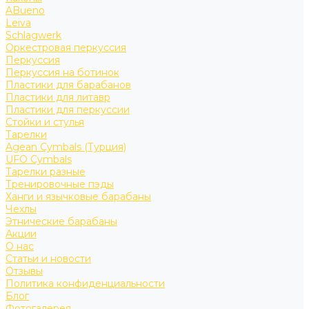
ABueno
Leiva
Schlagwerk
Оркестровая перкуссия
Перкуссия
Перкуссия на ботинок
Пластики для барабанов
Пластики для литавр
Пластики для перкуссии
Стойки и стулья
Тарелки
Agean Cymbals (Турция)
UFO Cymbals
Тарелки разные
Тренировочные пэды
Ханги и язычковые барабаны
Чехлы
Этнические барабаны
Акции
О нас
Статьи и новости
Отзывы
Политика конфиденциальности
Блог
Фотогалерея