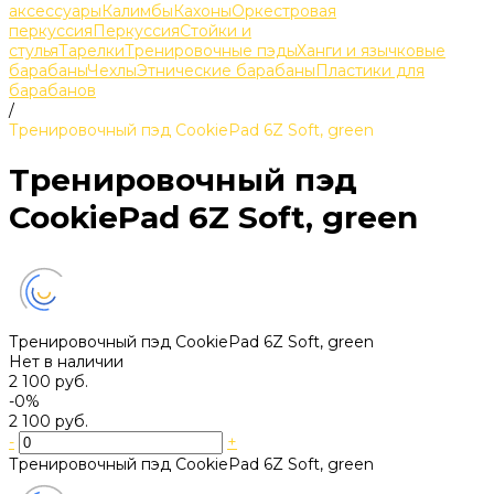
аксессуары
Калимбы
Кахоны
Оркестровая
перкуссия
Перкуссия
Стойки и
стулья
Тарелки
Тренировочные пэды
Ханги и язычковые
барабаны
Чехлы
Этнические барабаны
Пластики для
барабанов
/
Тренировочный пэд CookiePad 6Z Soft, green
Тренировочный пэд
CookiePad 6Z Soft, green
Тренировочный пэд CookiePad 6Z Soft, green
Нет в наличии
2 100 руб.
-0%
2 100 руб.
-
+
Тренировочный пэд CookiePad 6Z Soft, green