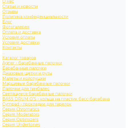
О нас
Статьи и новости
Отзывы
Политика конфиденциальности
Блог
Фотогалерея
Оплата и доставка
Условия оплаты
Условия доставки
Контакты
...
Каталог товаров
Agner - барабанные палочки
Барабанные палочки
Джазовые щетки и руты
Малеты и колотушки
Маршевые барабанные палочки
Палочки для тимбалес
Светящиеся барабанные палочки
BASS DRUM O’S - кольца на пластик басс-барабана
Cympad - прокладки для тарелок
Серия Chromatics
Серия Moderators
Серия Optimizers
Серия Undertones