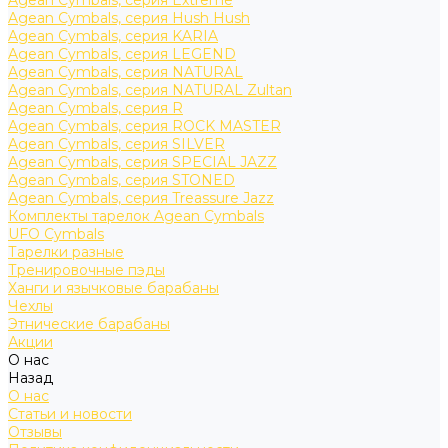
Agean Cymbals, серия Extreme
Agean Cymbals, серия Hush Hush
Agean Cymbals, серия KARIA
Agean Cymbals, серия LEGEND
Agean Cymbals, серия NATURAL
Agean Cymbals, серия NATURAL Zultan
Agean Cymbals, серия R
Agean Cymbals, серия ROCK MASTER
Agean Cymbals, серия SILVER
Agean Cymbals, серия SPECIAL JAZZ
Agean Cymbals, серия STONED
Agean Cymbals, серия Treassure Jazz
Комплекты тарелок Agean Cymbals
UFO Cymbals
Тарелки разные
Тренировочные пэды
Ханги и язычковые барабаны
Чехлы
Этнические барабаны
Акции
О нас
Назад
О нас
Статьи и новости
Отзывы