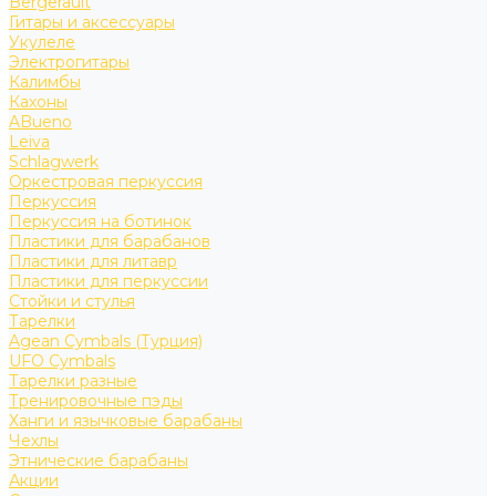
Bergerault
Гитары и аксессуары
Укулеле
Электрогитары
Калимбы
Кахоны
ABueno
Leiva
Schlagwerk
Оркестровая перкуссия
Перкуссия
Перкуссия на ботинок
Пластики для барабанов
Пластики для литавр
Пластики для перкуссии
Стойки и стулья
Тарелки
Agean Cymbals (Турция)
UFO Cymbals
Тарелки разные
Тренировочные пэды
Ханги и язычковые барабаны
Чехлы
Этнические барабаны
Акции