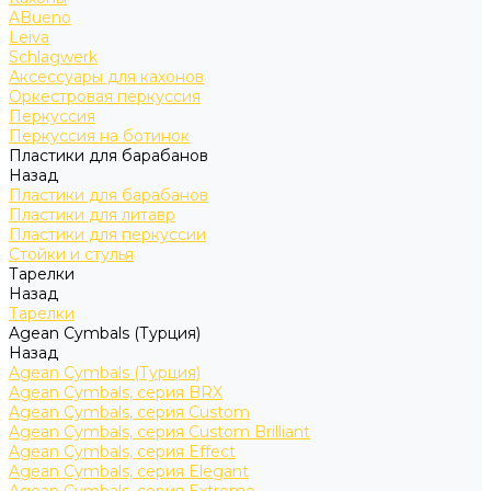
ABueno
Leiva
Schlagwerk
Аксессуары для кахонов
Оркестровая перкуссия
Перкуссия
Перкуссия на ботинок
Пластики для барабанов
Назад
Пластики для барабанов
Пластики для литавр
Пластики для перкуссии
Стойки и стулья
Тарелки
Назад
Тарелки
Agean Cymbals (Турция)
Назад
Agean Cymbals (Турция)
Agean Cymbals, серия BRX
Agean Cymbals, серия Custom
Agean Cymbals, серия Custom Brilliant
Agean Cymbals, серия Effect
Agean Cymbals, серия Elegant