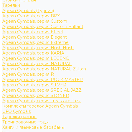
Стойки и стулья
Тарелки
Agean Cymbals (Турция)
Agean Cymbals, серия BRX
Agean Cymbals, серия Custom
Agean Cymbals, серия Custom Brilliant
Agean Cymbals, серия Effect
Agean Cymbals, серия Elegant
Agean Cymbals, серия Extreme
Agean Cymbals, серия Hush Hush
Agean Cymbals, серия KARIA
Agean Cymbals, серия LEGEND
Agean Cymbals, серия NATURAL
Agean Cymbals, серия NATURAL Zultan
Agean Cymbals, серия R
Agean Cymbals, серия ROCK MASTER
Agean Cymbals, серия SILVER
Agean Cymbals, серия SPECIAL JAZZ
Agean Cymbals, серия STONED
Agean Cymbals, серия Treassure Jazz
Комплекты тарелок Agean Cymbals
UFO Cymbals
Тарелки разные
Тренировочные пэды
Ханги и язычковые барабаны