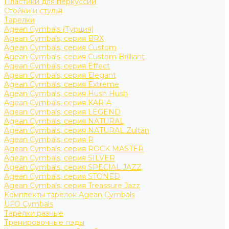
Пластики для перкуссии
Стойки и стулья
Тарелки
Agean Cymbals (Турция)
Agean Cymbals, серия BRX
Agean Cymbals, серия Custom
Agean Cymbals, серия Custom Brilliant
Agean Cymbals, серия Effect
Agean Cymbals, серия Elegant
Agean Cymbals, серия Extreme
Agean Cymbals, серия Hush Hush
Agean Cymbals, серия KARIA
Agean Cymbals, серия LEGEND
Agean Cymbals, серия NATURAL
Agean Cymbals, серия NATURAL Zultan
Agean Cymbals, серия R
Agean Cymbals, серия ROCK MASTER
Agean Cymbals, серия SILVER
Agean Cymbals, серия SPECIAL JAZZ
Agean Cymbals, серия STONED
Agean Cymbals, серия Treassure Jazz
Комплекты тарелок Agean Cymbals
UFO Cymbals
Тарелки разные
Тренировочные пэды