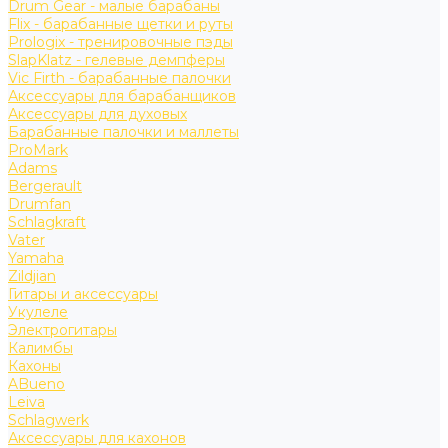
Drum Gear - малые барабаны
Flix - барабанные щетки и руты
Prologix - тренировочные пэды
SlapKlatz - гелевые демпферы
Vic Firth - барабанные палочки
Аксессуары для барабанщиков
Аксессуары для духовых
Барабанные палочки и маллеты
ProMark
Adams
Bergerault
Drumfan
Schlagkraft
Vater
Yamaha
Zildjian
Гитары и аксессуары
Укулеле
Электрогитары
Калимбы
Кахоны
ABueno
Leiva
Schlagwerk
Аксессуары для кахонов