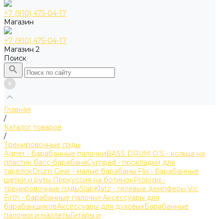
+7 (910) 475-04-17
Магазин
+7 (910) 475-04-17
Магазин 2
Поиск
Главная
/
Каталог товаров
/
Тренировочные пэды
Agner - барабанные палочки
BASS DRUM O’S - кольца на
пластик басс-барабана
Cympad - прокладки для
тарелок
Drum Gear - малые барабаны
Flix - барабанные
щетки и руты
Перкуссия на ботинок
Prologix -
тренировочные пэды
SlapKlatz - гелевые демпферы
Vic
Firth - барабанные палочки
Аксессуары для
барабанщиков
Аксессуары для духовых
Барабанные
палочки и маллеты
Гитары и