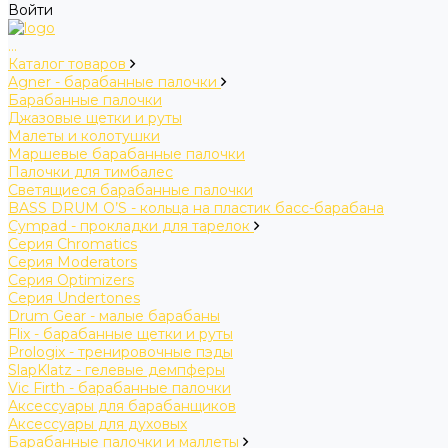
Войти
...
Каталог товаров
Agner - барабанные палочки
Барабанные палочки
Джазовые щетки и руты
Малеты и колотушки
Маршевые барабанные палочки
Палочки для тимбалес
Светящиеся барабанные палочки
BASS DRUM O’S - кольца на пластик басс-барабана
Cympad - прокладки для тарелок
Серия Chromatics
Серия Moderators
Серия Optimizers
Серия Undertones
Drum Gear - малые барабаны
Flix - барабанные щетки и руты
Prologix - тренировочные пэды
SlapKlatz - гелевые демпферы
Vic Firth - барабанные палочки
Аксессуары для барабанщиков
Аксессуары для духовых
Барабанные палочки и маллеты