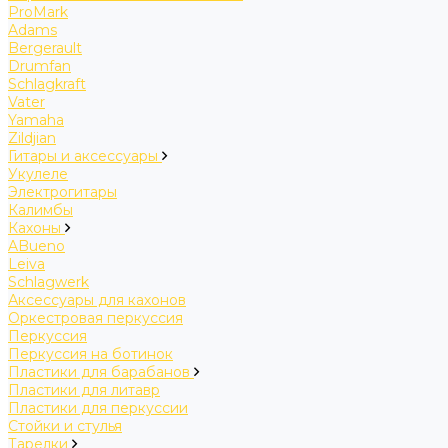
ProMark
Adams
Bergerault
Drumfan
Schlagkraft
Vater
Yamaha
Zildjian
Гитары и аксессуары
Укулеле
Электрогитары
Калимбы
Кахоны
ABueno
Leiva
Schlagwerk
Аксессуары для кахонов
Оркестровая перкуссия
Перкуссия
Перкуссия на ботинок
Пластики для барабанов
Пластики для литавр
Пластики для перкуссии
Стойки и стулья
Тарелки