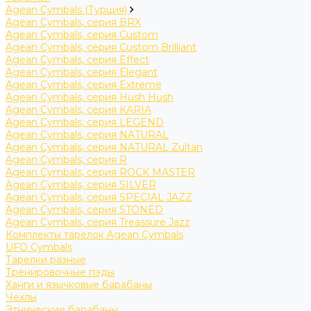
Agean Cymbals (Турция)
Agean Cymbals, серия BRX
Agean Cymbals, серия Custom
Agean Cymbals, серия Custom Brilliant
Agean Cymbals, серия Effect
Agean Cymbals, серия Elegant
Agean Cymbals, серия Extreme
Agean Cymbals, серия Hush Hush
Agean Cymbals, серия KARIA
Agean Cymbals, серия LEGEND
Agean Cymbals, серия NATURAL
Agean Cymbals, серия NATURAL Zultan
Agean Cymbals, серия R
Agean Cymbals, серия ROCK MASTER
Agean Cymbals, серия SILVER
Agean Cymbals, серия SPECIAL JAZZ
Agean Cymbals, серия STONED
Agean Cymbals, серия Treassure Jazz
Комплекты тарелок Agean Cymbals
UFO Cymbals
Тарелки разные
Тренировочные пэды
Ханги и язычковые барабаны
Чехлы
Этнические барабаны