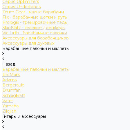
Серия Optimizers
Серия Undertones
Drum Gear - малые барабаны
Flix - барабанные щетки и руты
Prologix - тренировочные пэды
SlapKlatz - гелевые демпферы
Vic Firth - барабанные палочки
Аксессуары для барабанщиков
Аксессуары для духовых
Барабанные палочки и маллеты
Назад
Барабанные палочки и маллеты
ProMark
Adams
Bergerault
Drumfan
Schlagkraft
Vater
Yamaha
Zildjian
Гитары и аксессуары