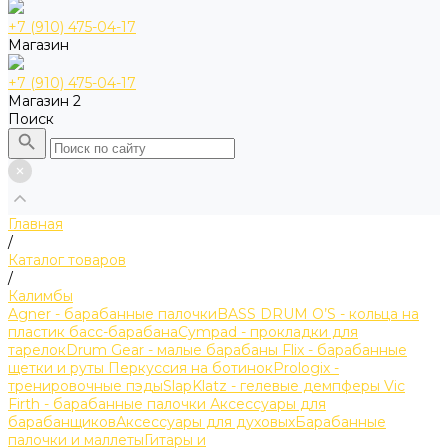
+7 (910) 475-04-17
Магазин
+7 (910) 475-04-17
Магазин 2
Поиск
Главная
/
Каталог товаров
/
Калимбы
Agner - барабанные палочки
BASS DRUM O’S - кольца на
пластик басс-барабана
Cympad - прокладки для
тарелок
Drum Gear - малые барабаны
Flix - барабанные
щетки и руты
Перкуссия на ботинок
Prologix -
тренировочные пэды
SlapKlatz - гелевые демпферы
Vic
Firth - барабанные палочки
Аксессуары для
барабанщиков
Аксессуары для духовых
Барабанные
палочки и маллеты
Гитары и