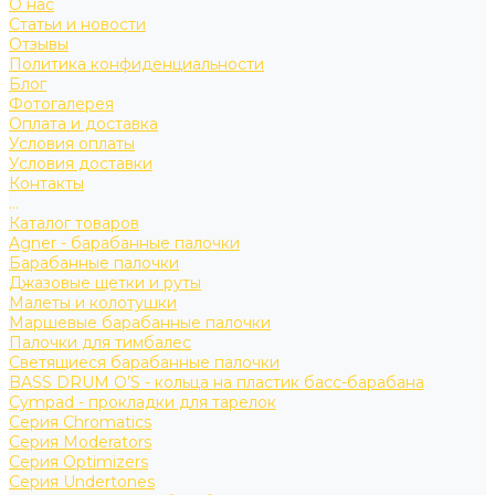
О нас
Статьи и новости
Отзывы
Политика конфиденциальности
Блог
Фотогалерея
Оплата и доставка
Условия оплаты
Условия доставки
Контакты
...
Каталог товаров
Agner - барабанные палочки
Барабанные палочки
Джазовые щетки и руты
Малеты и колотушки
Маршевые барабанные палочки
Палочки для тимбалес
Светящиеся барабанные палочки
BASS DRUM O’S - кольца на пластик басс-барабана
Cympad - прокладки для тарелок
Серия Chromatics
Серия Moderators
Серия Optimizers
Серия Undertones