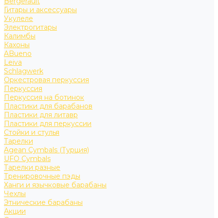
Bergerault
Гитары и аксессуары
Укулеле
Электрогитары
Калимбы
Кахоны
ABueno
Leiva
Schlagwerk
Оркестровая перкуссия
Перкуссия
Перкуссия на ботинок
Пластики для барабанов
Пластики для литавр
Пластики для перкуссии
Стойки и стулья
Тарелки
Agean Cymbals (Турция)
UFO Cymbals
Тарелки разные
Тренировочные пэды
Ханги и язычковые барабаны
Чехлы
Этнические барабаны
Акции