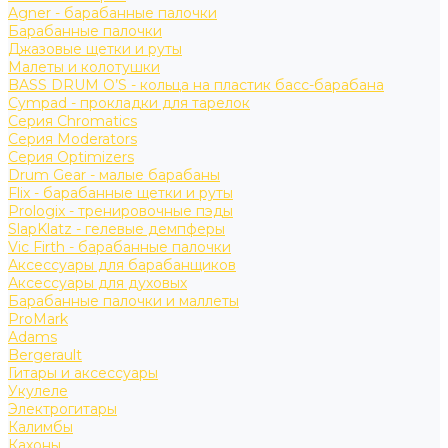
Agner - барабанные палочки
Барабанные палочки
Джазовые щетки и руты
Малеты и колотушки
BASS DRUM O’S - кольца на пластик басс-барабана
Cympad - прокладки для тарелок
Серия Chromatics
Серия Moderators
Серия Optimizers
Drum Gear - малые барабаны
Flix - барабанные щетки и руты
Prologix - тренировочные пэды
SlapKlatz - гелевые демпферы
Vic Firth - барабанные палочки
Аксессуары для барабанщиков
Аксессуары для духовых
Барабанные палочки и маллеты
ProMark
Adams
Bergerault
Гитары и аксессуары
Укулеле
Электрогитары
Калимбы
Кахоны