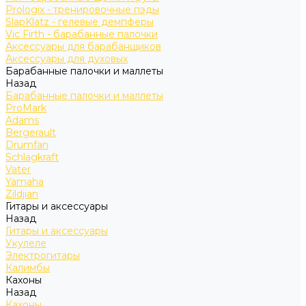
Prologix - тренировочные пэды
SlapKlatz - гелевые демпферы
Vic Firth - барабанные палочки
Аксессуары для барабанщиков
Аксессуары для духовых
Барабанные палочки и маллеты
Назад
Барабанные палочки и маллеты
ProMark
Adams
Bergerault
Drumfan
Schlagkraft
Vater
Yamaha
Zildjian
Гитары и аксессуары
Назад
Гитары и аксессуары
Укулеле
Электрогитары
Калимбы
Кахоны
Назад
Кахоны