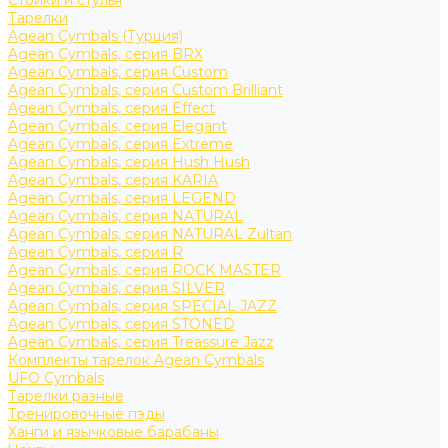
Стойки и стулья
Тарелки
Agean Cymbals (Турция)
Agean Cymbals, серия BRX
Agean Cymbals, серия Custom
Agean Cymbals, серия Custom Brilliant
Agean Cymbals, серия Effect
Agean Cymbals, серия Elegant
Agean Cymbals, серия Extreme
Agean Cymbals, серия Hush Hush
Agean Cymbals, серия KARIA
Agean Cymbals, серия LEGEND
Agean Cymbals, серия NATURAL
Agean Cymbals, серия NATURAL Zultan
Agean Cymbals, серия R
Agean Cymbals, серия ROCK MASTER
Agean Cymbals, серия SILVER
Agean Cymbals, серия SPECIAL JAZZ
Agean Cymbals, серия STONED
Agean Cymbals, серия Treassure Jazz
Комплекты тарелок Agean Cymbals
UFO Cymbals
Тарелки разные
Тренировочные пэды
Ханги и язычковые барабаны