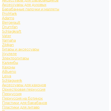
Аксессуары для барабанщиков
Аксессуары для духовых
Барабанные палочки и маллеты
ProMark
Adams
Bergerault
Drumfan
Schlagkraft
Vater
Yamaha
Zildjian
Гитары и аксессуары
Укулеле
Электрогитары
Калимбы
Кахоны
ABueno
Leiva
Schlagwerk
Аксессуары для кахонов
Оркестровая перкуссия
Перкуссия
Перкуссия на ботинок
Пластики для барабанов
Пластики для литавр