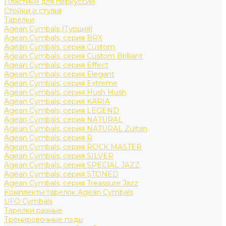
Пластики для перкуссии
Стойки и стулья
Тарелки
Agean Cymbals (Турция)
Agean Cymbals, серия BRX
Agean Cymbals, серия Custom
Agean Cymbals, серия Custom Brilliant
Agean Cymbals, серия Effect
Agean Cymbals, серия Elegant
Agean Cymbals, серия Extreme
Agean Cymbals, серия Hush Hush
Agean Cymbals, серия KARIA
Agean Cymbals, серия LEGEND
Agean Cymbals, серия NATURAL
Agean Cymbals, серия NATURAL Zultan
Agean Cymbals, серия R
Agean Cymbals, серия ROCK MASTER
Agean Cymbals, серия SILVER
Agean Cymbals, серия SPECIAL JAZZ
Agean Cymbals, серия STONED
Agean Cymbals, серия Treassure Jazz
Комплекты тарелок Agean Cymbals
UFO Cymbals
Тарелки разные
Тренировочные пэды