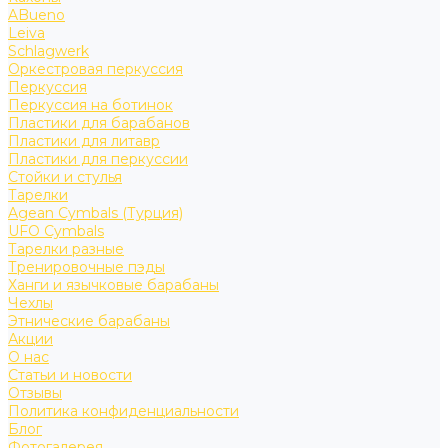
ABueno
Leiva
Schlagwerk
Оркестровая перкуссия
Перкуссия
Перкуссия на ботинок
Пластики для барабанов
Пластики для литавр
Пластики для перкуссии
Стойки и стулья
Тарелки
Agean Cymbals (Турция)
UFO Cymbals
Тарелки разные
Тренировочные пэды
Ханги и язычковые барабаны
Чехлы
Этнические барабаны
Акции
О нас
Статьи и новости
Отзывы
Политика конфиденциальности
Блог
Фотогалерея