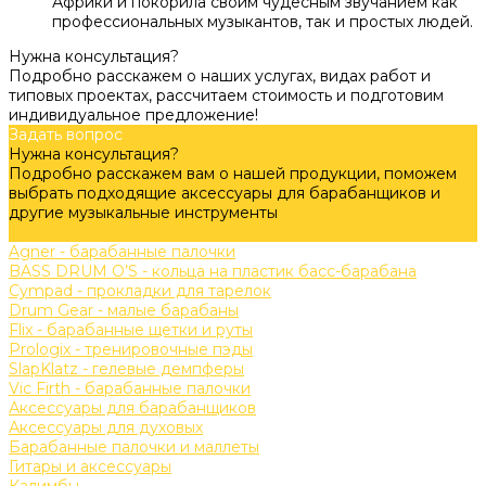
Африки и покорила своим чудесным звучанием как
профессиональных музыкантов, так и простых людей.
Нужна консультация?
Подробно расскажем о наших услугах, видах работ и
типовых проектах, рассчитаем стоимость и подготовим
индивидуальное предложение!
Задать вопрос
Нужна консультация?
Подробно расскажем вам о нашей продукции, поможем
выбрать подходящие аксессуары для барабанщиков и
другие музыкальные инструменты
Задать вопрос
Agner - барабанные палочки
BASS DRUM O’S - кольца на пластик басс-барабана
Cympad - прокладки для тарелок
Drum Gear - малые барабаны
Flix - барабанные щетки и руты
Prologix - тренировочные пэды
SlapKlatz - гелевые демпферы
Vic Firth - барабанные палочки
Аксессуары для барабанщиков
Аксессуары для духовых
Барабанные палочки и маллеты
Гитары и аксессуары