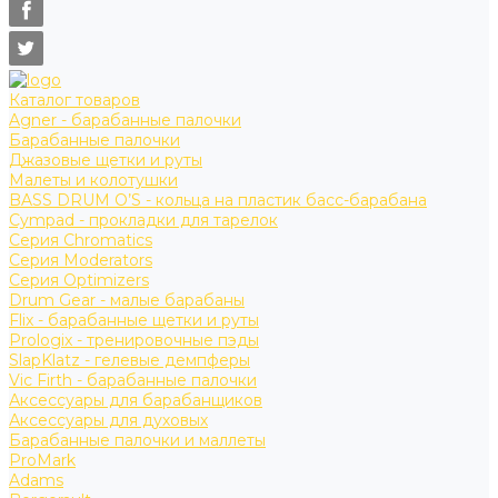
Каталог товаров
Agner - барабанные палочки
Барабанные палочки
Джазовые щетки и руты
Малеты и колотушки
BASS DRUM O’S - кольца на пластик басс-барабана
Cympad - прокладки для тарелок
Серия Chromatics
Серия Moderators
Серия Optimizers
Drum Gear - малые барабаны
Flix - барабанные щетки и руты
Prologix - тренировочные пэды
SlapKlatz - гелевые демпферы
Vic Firth - барабанные палочки
Аксессуары для барабанщиков
Аксессуары для духовых
Барабанные палочки и маллеты
ProMark
Adams