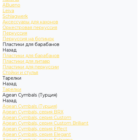
ABueno
Leiva
Schlagwerk
Аксессуары для кахонов
Оркестровая перкуссия
Перкуссия
Перкуссия на ботинок
Пластики для барабанов
Назад
Пластики для барабанов
Пластики для литавр
Пластики для перкуссии
Стойки и стулья
Тарелки
Назад
Тарелки
Agean Cymbals (Турция)
Назад
Agean Cymbals (Турция)
Agean Cymbals, серия BRX
Agean Cymbals, серия Custom
Agean Cymbals, серия Custom Brilliant
Agean Cymbals, серия Effect
Agean Cymbals, серия Elegant