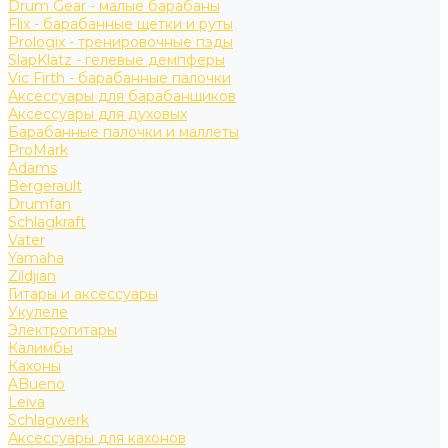
Drum Gear - малые барабаны
Flix - барабанные щетки и руты
Prologix - тренировочные пэды
SlapKlatz - гелевые демпферы
Vic Firth - барабанные палочки
Аксессуары для барабанщиков
Аксессуары для духовых
Барабанные палочки и маллеты
ProMark
Adams
Bergerault
Drumfan
Schlagkraft
Vater
Yamaha
Zildjian
Гитары и аксессуары
Укулеле
Электрогитары
Калимбы
Кахоны
ABueno
Leiva
Schlagwerk
Аксессуары для кахонов