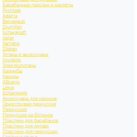
Барабанные палочки и маллеты
ProMark
Adams
Bergerault
Drumfan
Schlagkraft
Vater
Yamaha
Zildjian
Гитары и аксессуары
Укулеле
Электрогитары
Калимбы
Кахоны
ABueno
Leiva
Schlagwerk
Аксессуары для кахонов
Оркестровая перкуссия
Перкуссия
Перкуссия на ботинок
Пластики для барабанов
Пластики для литавр
Пластики для перкуссии