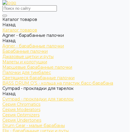
Каталог товаров
Назад
Каталог товаров
Agner - барабанные палочки
Назад
Agner - барабанные палочки
Барабанные палочки
Джазовые щетки и руты
Малеты и колотушки
Маршевые барабанные палочки
Палочки для тимбалес
Светящиеся барабанные палочки
BASS DRUM O’S - кольца на пластик басс-барабана
Cympad - прокладки для тарелок
Назад
Cympad - прокладки для тарелок
Серия Chromatics
Серия Moderators
Серия Optimizers
Серия Undertones
Drum Gear - малые барабаны
Flix - барабанные щетки и руты