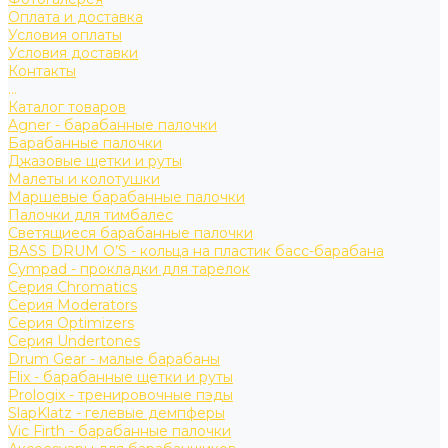
Оплата и доставка
Условия оплаты
Условия доставки
Контакты
...
Каталог товаров
Agner - барабанные палочки
Барабанные палочки
Джазовые щетки и руты
Малеты и колотушки
Маршевые барабанные палочки
Палочки для тимбалес
Светящиеся барабанные палочки
BASS DRUM O’S - кольца на пластик басс-барабана
Cympad - прокладки для тарелок
Серия Chromatics
Серия Moderators
Серия Optimizers
Серия Undertones
Drum Gear - малые барабаны
Flix - барабанные щетки и руты
Prologix - тренировочные пэды
SlapKlatz - гелевые демпферы
Vic Firth - барабанные палочки