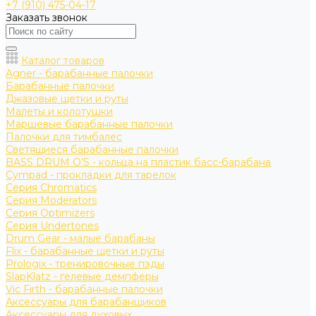
+7 (910) 475-04-17
Заказать звонок
Каталог товаров
Agner - барабанные палочки
Барабанные палочки
Джазовые щетки и руты
Малеты и колотушки
Маршевые барабанные палочки
Палочки для тимбалес
Светящиеся барабанные палочки
BASS DRUM O’S - кольца на пластик басс-барабана
Cympad - прокладки для тарелок
Серия Chromatics
Серия Moderators
Серия Optimizers
Серия Undertones
Drum Gear - малые барабаны
Flix - барабанные щетки и руты
Prologix - тренировочные пэды
SlapKlatz - гелевые демпферы
Vic Firth - барабанные палочки
Аксессуары для барабанщиков
Аксессуары для духовых