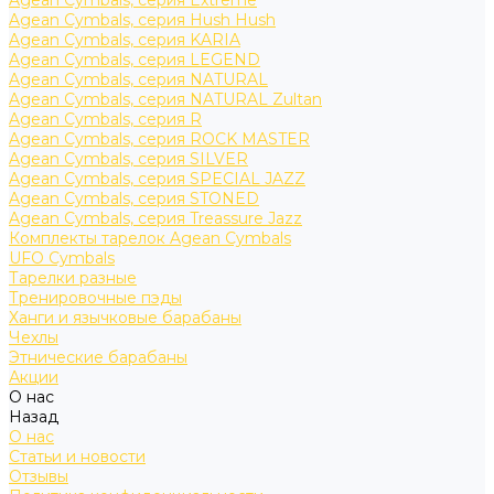
Agean Cymbals, серия Extreme
Agean Cymbals, серия Hush Hush
Agean Cymbals, серия KARIA
Agean Cymbals, серия LEGEND
Agean Cymbals, серия NATURAL
Agean Cymbals, серия NATURAL Zultan
Agean Cymbals, серия R
Agean Cymbals, серия ROCK MASTER
Agean Cymbals, серия SILVER
Agean Cymbals, серия SPECIAL JAZZ
Agean Cymbals, серия STONED
Agean Cymbals, серия Treassure Jazz
Комплекты тарелок Agean Cymbals
UFO Cymbals
Тарелки разные
Тренировочные пэды
Ханги и язычковые барабаны
Чехлы
Этнические барабаны
Акции
О нас
Назад
О нас
Статьи и новости
Отзывы