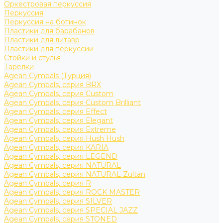
Оркестровая перкуссия
Перкуссия
Перкуссия на ботинок
Пластики для барабанов
Пластики для литавр
Пластики для перкуссии
Стойки и стулья
Тарелки
Agean Cymbals (Турция)
Agean Cymbals, серия BRX
Agean Cymbals, серия Custom
Agean Cymbals, серия Custom Brilliant
Agean Cymbals, серия Effect
Agean Cymbals, серия Elegant
Agean Cymbals, серия Extreme
Agean Cymbals, серия Hush Hush
Agean Cymbals, серия KARIA
Agean Cymbals, серия LEGEND
Agean Cymbals, серия NATURAL
Agean Cymbals, серия NATURAL Zultan
Agean Cymbals, серия R
Agean Cymbals, серия ROCK MASTER
Agean Cymbals, серия SILVER
Agean Cymbals, серия SPECIAL JAZZ
Agean Cymbals, серия STONED