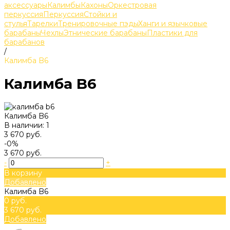
аксессуары
Калимбы
Кахоны
Оркестровая
перкуссия
Перкуссия
Стойки и
стулья
Тарелки
Тренировочные пэды
Ханги и язычковые
барабаны
Чехлы
Этнические барабаны
Пластики для
барабанов
/
Калимба B6
Калимба B6
Калимба B6
В наличии: 1
3 670 руб.
-0%
3 670 руб.
-
+
В корзину
Добавлено
Калимба B6
0 руб.
3 670 руб.
Добавлено