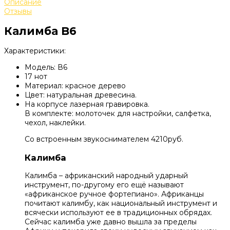
Описание
Отзывы
Калимба B6
Характеристики:
Модель: В6
17 нот
Материал: красное дерево
Цвет: натуральная древесина.
На корпусе лазерная гравировка.
В комплекте: молоточек для настройки, салфетка,
чехол, наклейки.
Со встроенным звукоснимателем 4210руб.
Калимба
Калимба – африканский народный ударный
инструмент, по-другому его ещё называют
«африканское ручное фортепиано». Африканцы
почитают калимбу, как национальный инструмент и
всячески используют ее в традиционных обрядах.
Сейчас калимба уже давно вышла за пределы