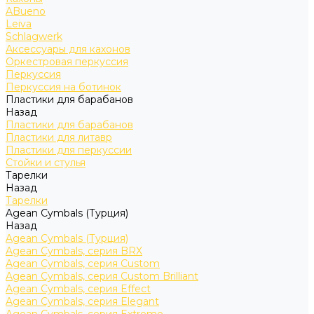
ABueno
Leiva
Schlagwerk
Аксессуары для кахонов
Оркестровая перкуссия
Перкуссия
Перкуссия на ботинок
Пластики для барабанов
Назад
Пластики для барабанов
Пластики для литавр
Пластики для перкуссии
Стойки и стулья
Тарелки
Назад
Тарелки
Agean Cymbals (Турция)
Назад
Agean Cymbals (Турция)
Agean Cymbals, серия BRX
Agean Cymbals, серия Custom
Agean Cymbals, серия Custom Brilliant
Agean Cymbals, серия Effect
Agean Cymbals, серия Elegant