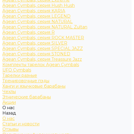
Agean Cymbals, серия Extreme
Agean Cymbals, серия Hush Hush
Agean Cymbals, серия KARIA
Agean Cymbals, серия LEGEND
Agean Cymbals, серия NATURAL
Agean Cymbals, серия NATURAL Zultan
Agean Cymbals, серия R
Agean Cymbals, серия ROCK MASTER
Agean Cymbals, серия SILVER
Agean Cymbals, серия SPECIAL JAZZ
Agean Cymbals, серия STONED
Agean Cymbals, серия Treassure Jazz
Комплекты тарелок Agean Cymbals
UFO Cymbals
Тарелки разные
Тренировочные пэды
Ханги и язычковые барабаны
Чехлы
Этнические барабаны
Акции
О нас
Назад
О нас
Статьи и новости
Отзывы