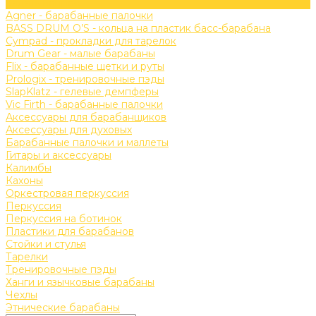
Задать вопрос
Agner - барабанные палочки
BASS DRUM O’S - кольца на пластик басс-барабана
Cympad - прокладки для тарелок
Drum Gear - малые барабаны
Flix - барабанные щетки и руты
Prologix - тренировочные пэды
SlapKlatz - гелевые демпферы
Vic Firth - барабанные палочки
Аксессуары для барабанщиков
Аксессуары для духовых
Барабанные палочки и маллеты
Гитары и аксессуары
Калимбы
Кахоны
Оркестровая перкуссия
Перкуссия
Перкуссия на ботинок
Пластики для барабанов
Стойки и стулья
Тарелки
Тренировочные пэды
Ханги и язычковые барабаны
Чехлы
Этнические барабаны