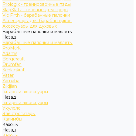
Prologix - тренировочные пэды
SlapKlatz - гелевые демпферы
Vic Firth - барабанные палочки
Аксессуары для барабанщиков
Аксессуары для духовых
Барабанные палочки и маллеты
Назад
Барабанные палочки и маллеты
ProMark
Adams
Bergerault
Drumfan
Schlagkraft
Vater
Yamaha
Zildjian
Гитары и аксессуары
Назад
Гитары и аксессуары
Укулеле
Электрогитары
Калимбы
Кахоны
Назад
Кахоны