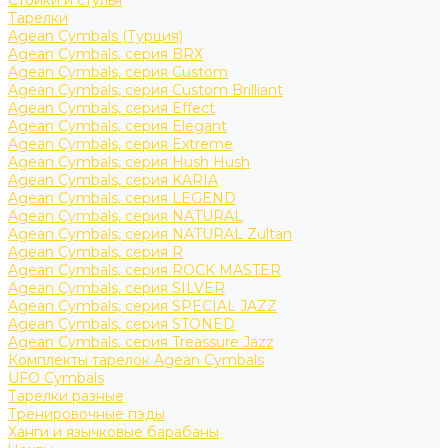
Стойки и стулья
Тарелки
Agean Cymbals (Турция)
Agean Cymbals, серия BRX
Agean Cymbals, серия Custom
Agean Cymbals, серия Custom Brilliant
Agean Cymbals, серия Effect
Agean Cymbals, серия Elegant
Agean Cymbals, серия Extreme
Agean Cymbals, серия Hush Hush
Agean Cymbals, серия KARIA
Agean Cymbals, серия LEGEND
Agean Cymbals, серия NATURAL
Agean Cymbals, серия NATURAL Zultan
Agean Cymbals, серия R
Agean Cymbals, серия ROCK MASTER
Agean Cymbals, серия SILVER
Agean Cymbals, серия SPECIAL JAZZ
Agean Cymbals, серия STONED
Agean Cymbals, серия Treassure Jazz
Комплекты тарелок Agean Cymbals
UFO Cymbals
Тарелки разные
Тренировочные пэды
Ханги и язычковые барабаны