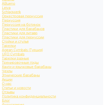
ABueno
Leiva
Schlagwerk
Оркестровая перкуссия
Перкуссия
Перкуссия на ботинок
Пластики для барабанов
Пластики для литавр
Пластики для перкуссии
Стойки и стулья
Тарелки
Agean Cymbals (Турция)
UFO Cymbals
Тарелки разные
Тренировочные пэды
Ханги и язычковые барабаны
Чехлы
Этнические барабаны
Акции
О нас
Статьи и новости
Отзывы
Политика конфиденциальности
Блог
Фотогалерея