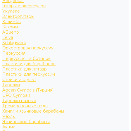
Bergerault
Гитары и аксессуары
Укулеле
Электрогитары
Калимбы
Кахоны
ABueno
Leiva
Schlagwerk
Оркестровая перкуссия
Перкуссия
Перкуссия на ботинок
Пластики для барабанов
Пластики для литавр
Пластики для перкуссии
Стойки и стулья
Тарелки
Agean Cymbals (Турция)
UFO Cymbals
Тарелки разные
Тренировочные пэды
Ханги и язычковые барабаны
Чехлы
Этнические барабаны
Акции