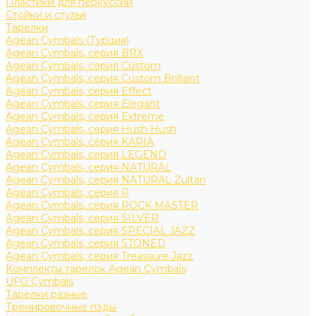
Пластики для перкуссии
Стойки и стулья
Тарелки
Agean Cymbals (Турция)
Agean Cymbals, серия BRX
Agean Cymbals, серия Custom
Agean Cymbals, серия Custom Brilliant
Agean Cymbals, серия Effect
Agean Cymbals, серия Elegant
Agean Cymbals, серия Extreme
Agean Cymbals, серия Hush Hush
Agean Cymbals, серия KARIA
Agean Cymbals, серия LEGEND
Agean Cymbals, серия NATURAL
Agean Cymbals, серия NATURAL Zultan
Agean Cymbals, серия R
Agean Cymbals, серия ROCK MASTER
Agean Cymbals, серия SILVER
Agean Cymbals, серия SPECIAL JAZZ
Agean Cymbals, серия STONED
Agean Cymbals, серия Treassure Jazz
Комплекты тарелок Agean Cymbals
UFO Cymbals
Тарелки разные
Тренировочные пэды