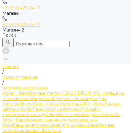
+7 (910) 475-04-17
Магазин
+7 (910) 475-04-17
Магазин 2
Поиск
Главная
/
Каталог товаров
/
Гитары и аксессуары
Agner - барабанные палочки
BASS DRUM O’S - кольца на
пластик басс-барабана
Cympad - прокладки для
тарелок
Drum Gear - малые барабаны
Flix - барабанные
щетки и руты
Перкуссия на ботинок
Prologix -
тренировочные пэды
SlapKlatz - гелевые демпферы
Vic
Firth - барабанные палочки
Аксессуары для
барабанщиков
Аксессуары для духовых
Барабанные
палочки и маллеты
Гитары и