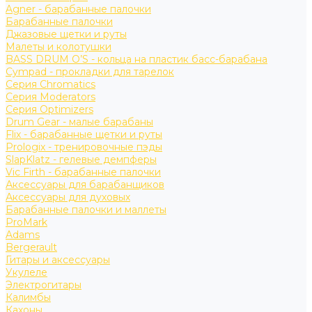
Agner - барабанные палочки
Барабанные палочки
Джазовые щетки и руты
Малеты и колотушки
BASS DRUM O’S - кольца на пластик басс-барабана
Cympad - прокладки для тарелок
Серия Chromatics
Серия Moderators
Серия Optimizers
Drum Gear - малые барабаны
Flix - барабанные щетки и руты
Prologix - тренировочные пэды
SlapKlatz - гелевые демпферы
Vic Firth - барабанные палочки
Аксессуары для барабанщиков
Аксессуары для духовых
Барабанные палочки и маллеты
ProMark
Adams
Bergerault
Гитары и аксессуары
Укулеле
Электрогитары
Калимбы
Кахоны