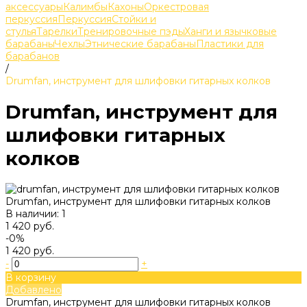
аксессуары
Калимбы
Кахоны
Оркестровая
перкуссия
Перкуссия
Стойки и
стулья
Тарелки
Тренировочные пэды
Ханги и язычковые
барабаны
Чехлы
Этнические барабаны
Пластики для
барабанов
/
Drumfan, инструмент для шлифовки гитарных колков
Drumfan, инструмент для
шлифовки гитарных
колков
Drumfan, инструмент для шлифовки гитарных колков
В наличии: 1
1 420 руб.
-0%
1 420 руб.
-
+
В корзину
Добавлено
Drumfan, инструмент для шлифовки гитарных колков