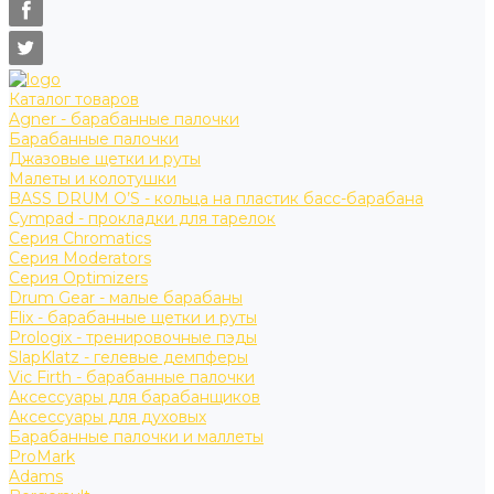
Каталог товаров
Agner - барабанные палочки
Барабанные палочки
Джазовые щетки и руты
Малеты и колотушки
BASS DRUM O’S - кольца на пластик басс-барабана
Cympad - прокладки для тарелок
Серия Chromatics
Серия Moderators
Серия Optimizers
Drum Gear - малые барабаны
Flix - барабанные щетки и руты
Prologix - тренировочные пэды
SlapKlatz - гелевые демпферы
Vic Firth - барабанные палочки
Аксессуары для барабанщиков
Аксессуары для духовых
Барабанные палочки и маллеты
ProMark
Adams