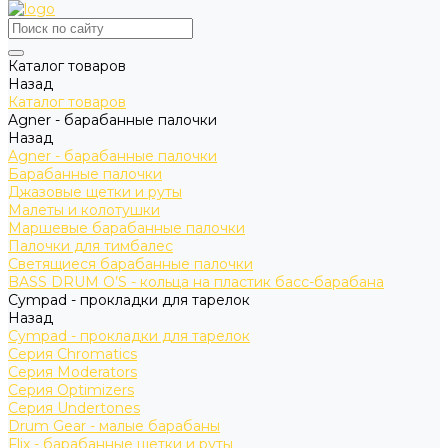
Каталог товаров
Назад
Каталог товаров
Agner - барабанные палочки
Назад
Agner - барабанные палочки
Барабанные палочки
Джазовые щетки и руты
Малеты и колотушки
Маршевые барабанные палочки
Палочки для тимбалес
Светящиеся барабанные палочки
BASS DRUM O’S - кольца на пластик басс-барабана
Cympad - прокладки для тарелок
Назад
Cympad - прокладки для тарелок
Серия Chromatics
Серия Moderators
Серия Optimizers
Серия Undertones
Drum Gear - малые барабаны
Flix - барабанные щетки и руты