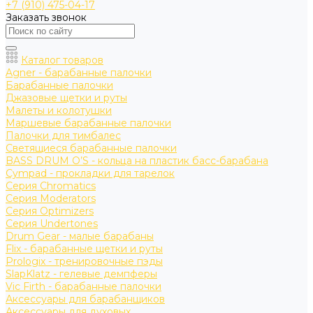
+7 (910) 475-04-17
Заказать звонок
Каталог товаров
Agner - барабанные палочки
Барабанные палочки
Джазовые щетки и руты
Малеты и колотушки
Маршевые барабанные палочки
Палочки для тимбалес
Светящиеся барабанные палочки
BASS DRUM O’S - кольца на пластик басс-барабана
Cympad - прокладки для тарелок
Серия Chromatics
Серия Moderators
Серия Optimizers
Серия Undertones
Drum Gear - малые барабаны
Flix - барабанные щетки и руты
Prologix - тренировочные пэды
SlapKlatz - гелевые демпферы
Vic Firth - барабанные палочки
Аксессуары для барабанщиков
Аксессуары для духовых