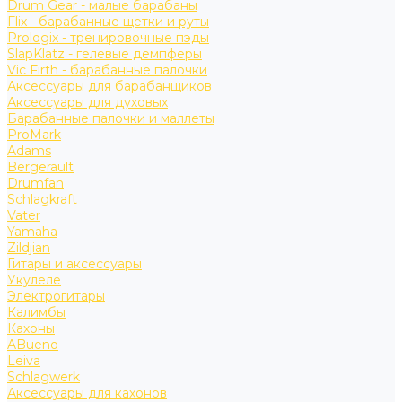
Drum Gear - малые барабаны
Flix - барабанные щетки и руты
Prologix - тренировочные пэды
SlapKlatz - гелевые демпферы
Vic Firth - барабанные палочки
Аксессуары для барабанщиков
Аксессуары для духовых
Барабанные палочки и маллеты
ProMark
Adams
Bergerault
Drumfan
Schlagkraft
Vater
Yamaha
Zildjian
Гитары и аксессуары
Укулеле
Электрогитары
Калимбы
Кахоны
ABueno
Leiva
Schlagwerk
Аксессуары для кахонов