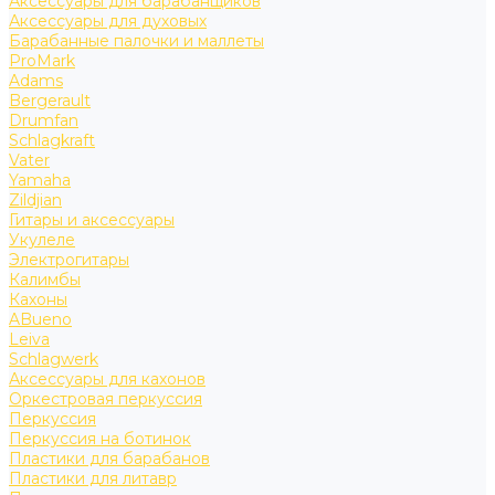
Аксессуары для барабанщиков
Аксессуары для духовых
Барабанные палочки и маллеты
ProMark
Adams
Bergerault
Drumfan
Schlagkraft
Vater
Yamaha
Zildjian
Гитары и аксессуары
Укулеле
Электрогитары
Калимбы
Кахоны
ABueno
Leiva
Schlagwerk
Аксессуары для кахонов
Оркестровая перкуссия
Перкуссия
Перкуссия на ботинок
Пластики для барабанов
Пластики для литавр