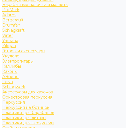
Барабанные палочки и маллеты
ProMark
Adams
Bergerault
Drumfan
Schlagkraft
Vater
Yamaha
Zildjian
Гитары и аксессуары
Укулеле
Электрогитары
Калимбы
Кахоны
ABueno
Leiva
Schlagwerk
Аксессуары для кахонов
Оркестровая перкуссия
Перкуссия
Перкуссия на ботинок
Пластики для барабанов
Пластики для литавр
Пластики для перкуссии