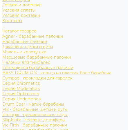
Оплата и доставка
Условия оплаты
Условия доставки
Контакты
...
Каталог товаров
Agner - барабанные палочки
Барабанные палочки
Джазовые щетки и руты
Малеты и колотушки
Маршевые барабанные палочки
Палочки для тимбалес
Светящиеся барабанные палочки
BASS DRUM O’S - кольца на пластик басс-барабана
Cympad - прокладки для тарелок
Серия Chromatics
Серия Moderators
Серия Optimizers
Серия Undertones
Drum Gear - малые барабаны
Flix - барабанные щетки и руты
Prologix - тренировочные пэды
SlapKlatz - гелевые демпферы
Vic Firth - барабанные палочки