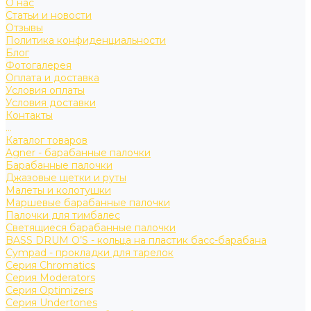
О нас
Статьи и новости
Отзывы
Политика конфиденциальности
Блог
Фотогалерея
Оплата и доставка
Условия оплаты
Условия доставки
Контакты
...
Каталог товаров
Agner - барабанные палочки
Барабанные палочки
Джазовые щетки и руты
Малеты и колотушки
Маршевые барабанные палочки
Палочки для тимбалес
Светящиеся барабанные палочки
BASS DRUM O’S - кольца на пластик басс-барабана
Cympad - прокладки для тарелок
Серия Chromatics
Серия Moderators
Серия Optimizers
Серия Undertones