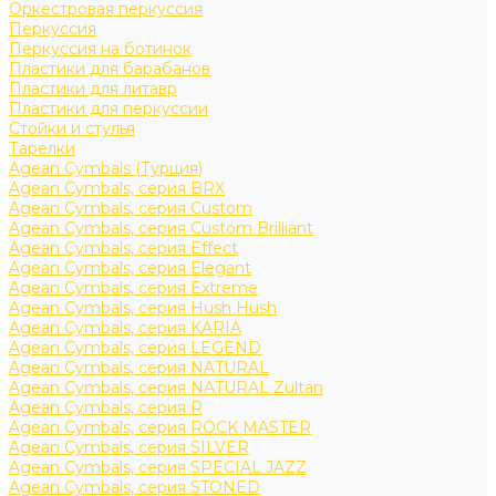
Оркестровая перкуссия
Перкуссия
Перкуссия на ботинок
Пластики для барабанов
Пластики для литавр
Пластики для перкуссии
Стойки и стулья
Тарелки
Agean Cymbals (Турция)
Agean Cymbals, серия BRX
Agean Cymbals, серия Custom
Agean Cymbals, серия Custom Brilliant
Agean Cymbals, серия Effect
Agean Cymbals, серия Elegant
Agean Cymbals, серия Extreme
Agean Cymbals, серия Hush Hush
Agean Cymbals, серия KARIA
Agean Cymbals, серия LEGEND
Agean Cymbals, серия NATURAL
Agean Cymbals, серия NATURAL Zultan
Agean Cymbals, серия R
Agean Cymbals, серия ROCK MASTER
Agean Cymbals, серия SILVER
Agean Cymbals, серия SPECIAL JAZZ
Agean Cymbals, серия STONED