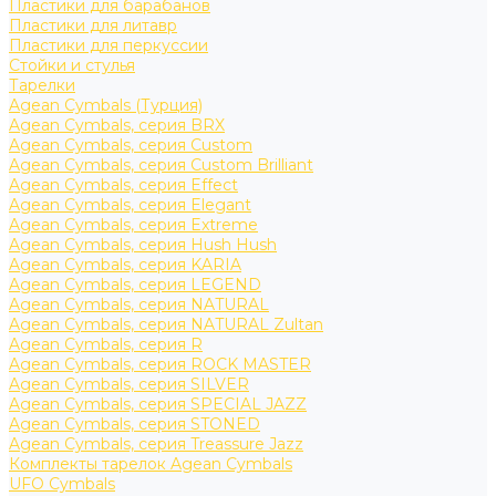
Пластики для барабанов
Пластики для литавр
Пластики для перкуссии
Стойки и стулья
Тарелки
Agean Cymbals (Турция)
Agean Cymbals, серия BRX
Agean Cymbals, серия Custom
Agean Cymbals, серия Custom Brilliant
Agean Cymbals, серия Effect
Agean Cymbals, серия Elegant
Agean Cymbals, серия Extreme
Agean Cymbals, серия Hush Hush
Agean Cymbals, серия KARIA
Agean Cymbals, серия LEGEND
Agean Cymbals, серия NATURAL
Agean Cymbals, серия NATURAL Zultan
Agean Cymbals, серия R
Agean Cymbals, серия ROCK MASTER
Agean Cymbals, серия SILVER
Agean Cymbals, серия SPECIAL JAZZ
Agean Cymbals, серия STONED
Agean Cymbals, серия Treassure Jazz
Комплекты тарелок Agean Cymbals
UFO Cymbals