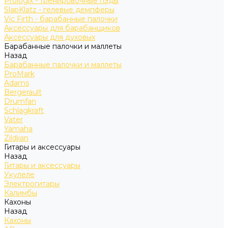
Prologix - тренировочные пэды
SlapKlatz - гелевые демпферы
Vic Firth - барабанные палочки
Аксессуары для барабанщиков
Аксессуары для духовых
Барабанные палочки и маллеты
Назад
Барабанные палочки и маллеты
ProMark
Adams
Bergerault
Drumfan
Schlagkraft
Vater
Yamaha
Zildjian
Гитары и аксессуары
Назад
Гитары и аксессуары
Укулеле
Электрогитары
Калимбы
Кахоны
Назад
Кахоны