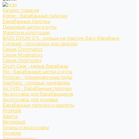
Каталог товаров
Agner - барабанные палочки
Барабанные палочки
Джазовые щетки и руты
Малеты и колотушки
BASS DRUM O’S - кольца на пластик басс-барабана
Cympad - прокладки для тарелок
Серия Chromatics
Серия Moderators
Серия Optimizers
Drum Gear - малые барабаны
Flix - барабанные щетки и руты
Prologix - тренировочные пэды
SlapKlatz - гелевые демпферы
Vic Firth - барабанные палочки
Аксессуары для барабанщиков
Аксессуары для духовых
Барабанные палочки и маллеты
ProMark
Adams
Bergerault
Гитары и аксессуары
Укулеле
Электрогитары