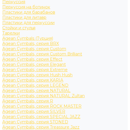
Перкуссия
Перкуссия на ботинок
Пластики для барабанов
Пластики для литавр
Пластики для перкуссии
Стойки и стулья
Тарелки
Agean Cymbals (Турция)
Agean Cymbals, серия BRX
Agean Cymbals, серия Custom
Agean Cymbals, серия Custom Brilliant
Agean Cymbals, серия Effect
Agean Cymbals, серия Elegant
Agean Cymbals, серия Extreme
Agean Cymbals, серия Hush Hush
Agean Cymbals, серия KARIA
Agean Cymbals, серия LEGEND
Agean Cymbals, серия NATURAL
Agean Cymbals, серия NATURAL Zultan
Agean Cymbals, серия R
Agean Cymbals, серия ROCK MASTER
Agean Cymbals, серия SILVER
Agean Cymbals, серия SPECIAL JAZZ
Agean Cymbals, серия STONED
Agean Cymbals, серия Treassure Jazz