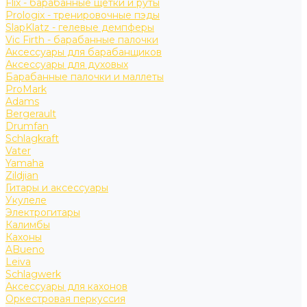
Flix - барабанные щетки и руты
Prologix - тренировочные пэды
SlapKlatz - гелевые демпферы
Vic Firth - барабанные палочки
Аксессуары для барабанщиков
Аксессуары для духовых
Барабанные палочки и маллеты
ProMark
Adams
Bergerault
Drumfan
Schlagkraft
Vater
Yamaha
Zildjian
Гитары и аксессуары
Укулеле
Электрогитары
Калимбы
Кахоны
ABueno
Leiva
Schlagwerk
Аксессуары для кахонов
Оркестровая перкуссия