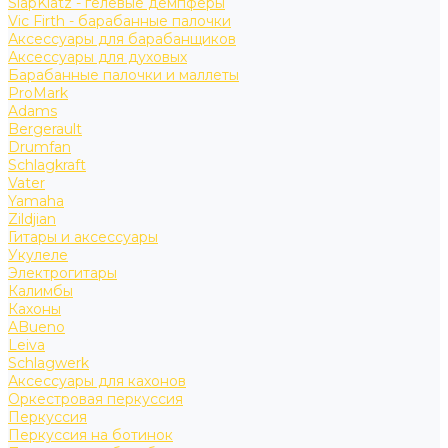
SlapKlatz - гелевые демпферы
Vic Firth - барабанные палочки
Аксессуары для барабанщиков
Аксессуары для духовых
Барабанные палочки и маллеты
ProMark
Adams
Bergerault
Drumfan
Schlagkraft
Vater
Yamaha
Zildjian
Гитары и аксессуары
Укулеле
Электрогитары
Калимбы
Кахоны
ABueno
Leiva
Schlagwerk
Аксессуары для кахонов
Оркестровая перкуссия
Перкуссия
Перкуссия на ботинок