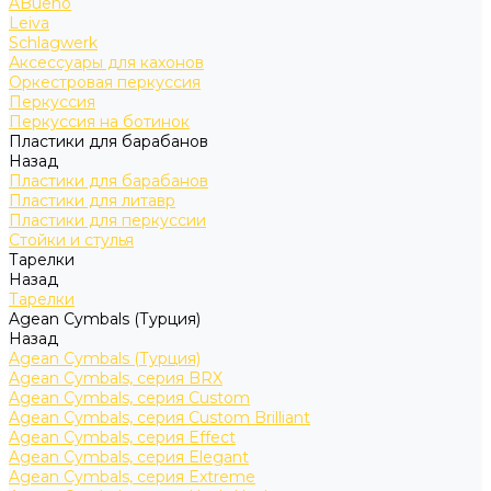
ABueno
Leiva
Schlagwerk
Аксессуары для кахонов
Оркестровая перкуссия
Перкуссия
Перкуссия на ботинок
Пластики для барабанов
Назад
Пластики для барабанов
Пластики для литавр
Пластики для перкуссии
Стойки и стулья
Тарелки
Назад
Тарелки
Agean Cymbals (Турция)
Назад
Agean Cymbals (Турция)
Agean Cymbals, серия BRX
Agean Cymbals, серия Custom
Agean Cymbals, серия Custom Brilliant
Agean Cymbals, серия Effect
Agean Cymbals, серия Elegant
Agean Cymbals, серия Extreme