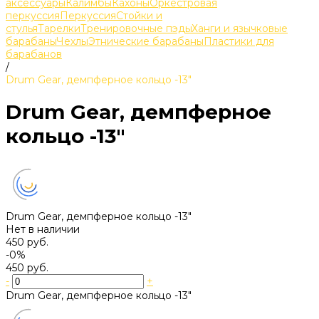
аксессуары
Калимбы
Кахоны
Оркестровая
перкуссия
Перкуссия
Стойки и
стулья
Тарелки
Тренировочные пэды
Ханги и язычковые
барабаны
Чехлы
Этнические барабаны
Пластики для
барабанов
/
Drum Gear, демпферное кольцо -13"
Drum Gear, демпферное
кольцо -13"
Drum Gear, демпферное кольцо -13"
Нет в наличии
450 руб.
-0%
450 руб.
-
+
Drum Gear, демпферное кольцо -13"