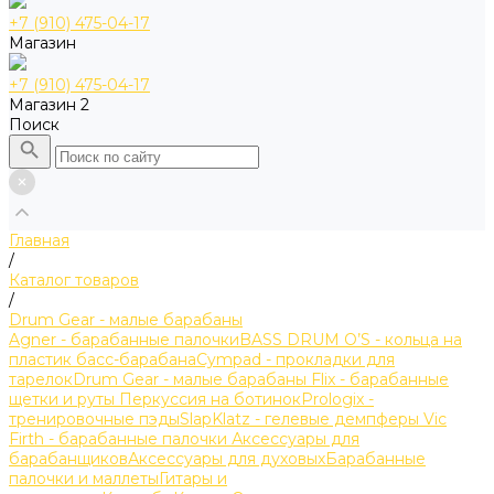
+7 (910) 475-04-17
Магазин
+7 (910) 475-04-17
Магазин 2
Поиск
Главная
/
Каталог товаров
/
Drum Gear - малые барабаны
Agner - барабанные палочки
BASS DRUM O’S - кольца на
пластик басс-барабана
Cympad - прокладки для
тарелок
Drum Gear - малые барабаны
Flix - барабанные
щетки и руты
Перкуссия на ботинок
Prologix -
тренировочные пэды
SlapKlatz - гелевые демпферы
Vic
Firth - барабанные палочки
Аксессуары для
барабанщиков
Аксессуары для духовых
Барабанные
палочки и маллеты
Гитары и