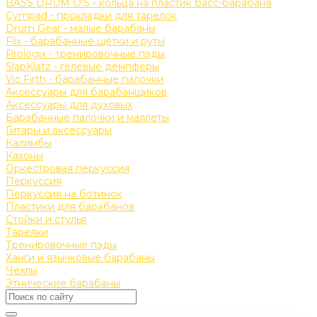
BASS DRUM O’S - кольца на пластик басс-барабана
Cympad - прокладки для тарелок
Drum Gear - малые барабаны
Flix - барабанные щетки и руты
Prologix - тренировочные пэды
SlapKlatz - гелевые демпферы
Vic Firth - барабанные палочки
Аксессуары для барабанщиков
Аксессуары для духовых
Барабанные палочки и маллеты
Гитары и аксессуары
Калимбы
Кахоны
Оркестровая перкуссия
Перкуссия
Перкуссия на ботинок
Пластики для барабанов
Стойки и стулья
Тарелки
Тренировочные пэды
Ханги и язычковые барабаны
Чехлы
Этнические барабаны