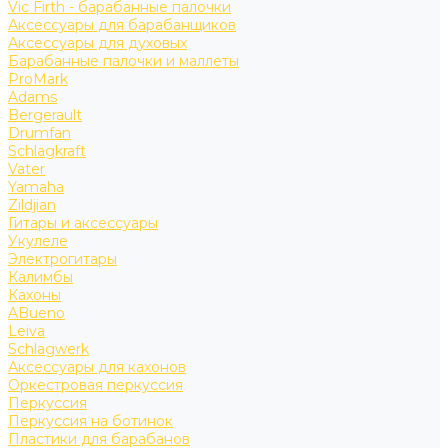
Vic Firth - барабанные палочки
Аксессуары для барабанщиков
Аксессуары для духовых
Барабанные палочки и маллеты
ProMark
Adams
Bergerault
Drumfan
Schlagkraft
Vater
Yamaha
Zildjian
Гитары и аксессуары
Укулеле
Электрогитары
Калимбы
Кахоны
ABueno
Leiva
Schlagwerk
Аксессуары для кахонов
Оркестровая перкуссия
Перкуссия
Перкуссия на ботинок
Пластики для барабанов