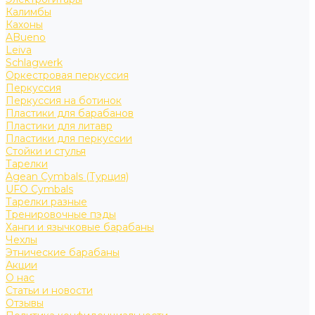
Калимбы
Кахоны
ABueno
Leiva
Schlagwerk
Оркестровая перкуссия
Перкуссия
Перкуссия на ботинок
Пластики для барабанов
Пластики для литавр
Пластики для перкуссии
Стойки и стулья
Тарелки
Agean Cymbals (Турция)
UFO Cymbals
Тарелки разные
Тренировочные пэды
Ханги и язычковые барабаны
Чехлы
Этнические барабаны
Акции
О нас
Статьи и новости
Отзывы