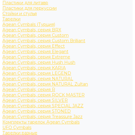
Пластики для литавр
Пластики для перкуссии
Стойки и стулья
Тарелки
Agean Cymbals (Турция)
Agean Cymbals, серия BRX
Agean Cymbals, серия Custom
Agean Cymbals, серия Custom Brilliant
Agean Cymbals, серия Effect
Agean Cymbals, серия Elegant
Agean Cymbals, серия Extreme
Agean Cymbals, серия Hush Hush
Agean Cymbals, серия KARIA
Agean Cymbals, серия LEGEND
Agean Cymbals, серия NATURAL
Agean Cymbals, серия NATURAL Zultan
Agean Cymbals, серия R
Agean Cymbals, серия ROCK MASTER
Agean Cymbals, серия SILVER
Agean Cymbals, серия SPECIAL JAZZ
Agean Cymbals, серия STONED
Agean Cymbals, серия Treassure Jazz
Комплекты тарелок Agean Cymbals
UFO Cymbals
Тарелки разные