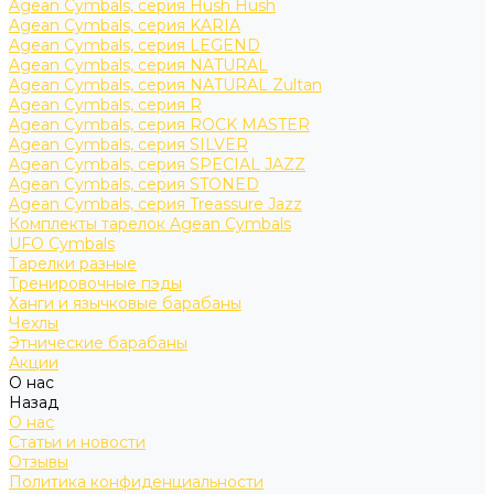
Agean Cymbals, серия Hush Hush
Agean Cymbals, серия KARIA
Agean Cymbals, серия LEGEND
Agean Cymbals, серия NATURAL
Agean Cymbals, серия NATURAL Zultan
Agean Cymbals, серия R
Agean Cymbals, серия ROCK MASTER
Agean Cymbals, серия SILVER
Agean Cymbals, серия SPECIAL JAZZ
Agean Cymbals, серия STONED
Agean Cymbals, серия Treassure Jazz
Комплекты тарелок Agean Cymbals
UFO Cymbals
Тарелки разные
Тренировочные пэды
Ханги и язычковые барабаны
Чехлы
Этнические барабаны
Акции
О нас
Назад
О нас
Статьи и новости
Отзывы
Политика конфиденциальности