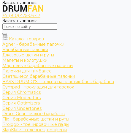
Заказать звонок
+7 (910) 475-04-17
Заказать звонок
Каталог товаров
Agner - барабанные палочки
Барабанные палочки
Джазовые щетки и руты
Малеты и колотушки
Маршевые барабанные палочки
Палочки для тимбалес
Светящиеся барабанные палочки
BASS DRUM O’S - кольца на пластик басс-барабана
Cympad - прокладки для тарелок
Серия Chromatics
Серия Moderators
Серия Optimizers
Серия Undertones
Drum Gear - малые барабаны
Flix - барабанные щетки и руты
Prologix - тренировочные пэды
SlapKlatz - гелевые демпферы