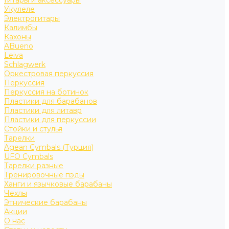
Гитары и аксессуары
Укулеле
Электрогитары
Калимбы
Кахоны
ABueno
Leiva
Schlagwerk
Оркестровая перкуссия
Перкуссия
Перкуссия на ботинок
Пластики для барабанов
Пластики для литавр
Пластики для перкуссии
Стойки и стулья
Тарелки
Agean Cymbals (Турция)
UFO Cymbals
Тарелки разные
Тренировочные пэды
Ханги и язычковые барабаны
Чехлы
Этнические барабаны
Акции
О нас