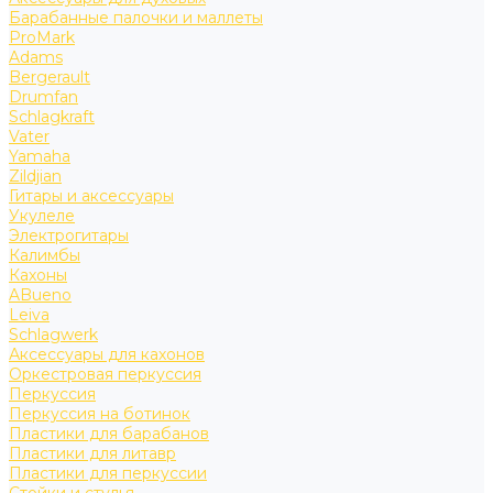
Барабанные палочки и маллеты
ProMark
Adams
Bergerault
Drumfan
Schlagkraft
Vater
Yamaha
Zildjian
Гитары и аксессуары
Укулеле
Электрогитары
Калимбы
Кахоны
ABueno
Leiva
Schlagwerk
Аксессуары для кахонов
Оркестровая перкуссия
Перкуссия
Перкуссия на ботинок
Пластики для барабанов
Пластики для литавр
Пластики для перкуссии