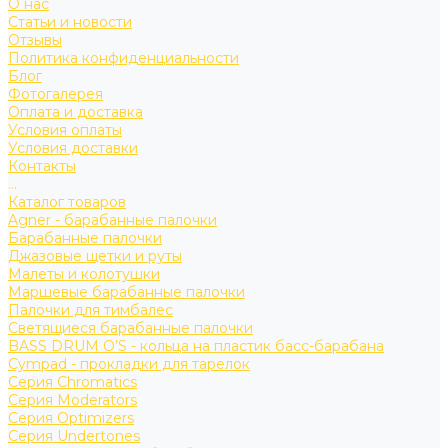
О нас
Статьи и новости
Отзывы
Политика конфиденциальности
Блог
Фотогалерея
Оплата и доставка
Условия оплаты
Условия доставки
Контакты
...
Каталог товаров
Agner - барабанные палочки
Барабанные палочки
Джазовые щетки и руты
Малеты и колотушки
Маршевые барабанные палочки
Палочки для тимбалес
Светящиеся барабанные палочки
BASS DRUM O’S - кольца на пластик басс-барабана
Cympad - прокладки для тарелок
Серия Chromatics
Серия Moderators
Серия Optimizers
Серия Undertones