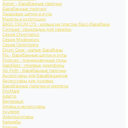
Agner - барабанные палочки
Барабанные палочки
Джазовые щетки и руты
Малеты и колотушки
BASS DRUM O’S - кольца на пластик басс-барабана
Cympad - прокладки для тарелок
Серия Chromatics
Серия Moderators
Серия Optimizers
Drum Gear - малые барабаны
Flix - барабанные щетки и руты
Prologix - тренировочные пэды
SlapKlatz - гелевые демпферы
Vic Firth - барабанные палочки
Аксессуары для барабанщиков
Аксессуары для духовых
Барабанные палочки и маллеты
ProMark
Adams
Bergerault
Гитары и аксессуары
Укулеле
Электрогитары
Калимбы
Кахоны