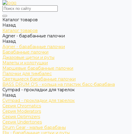
Каталог товаров
Назад
Каталог товаров
Agner - барабанные палочки
Назад
Agner - барабанные палочки
Барабанные палочки
Джазовые щетки и руты
Малеты и колотушки
Маршевые барабанные палочки
Палочки для тимбалес
Светящиеся барабанные палочки
BASS DRUM O’S - кольца на пластик басс-барабана
Cympad - прокладки для тарелок
Назад
Cympad - прокладки для тарелок
Серия Chromatics
Серия Moderators
Серия Optimizers
Серия Undertones
Drum Gear - малые барабаны
Flix - барабанные щетки и руты