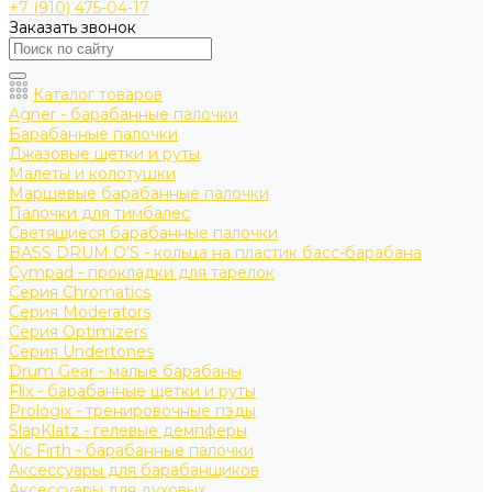
+7 (910) 475-04-17
Заказать звонок
Каталог товаров
Agner - барабанные палочки
Барабанные палочки
Джазовые щетки и руты
Малеты и колотушки
Маршевые барабанные палочки
Палочки для тимбалес
Светящиеся барабанные палочки
BASS DRUM O’S - кольца на пластик басс-барабана
Cympad - прокладки для тарелок
Серия Chromatics
Серия Moderators
Серия Optimizers
Серия Undertones
Drum Gear - малые барабаны
Flix - барабанные щетки и руты
Prologix - тренировочные пэды
SlapKlatz - гелевые демпферы
Vic Firth - барабанные палочки
Аксессуары для барабанщиков
Аксессуары для духовых