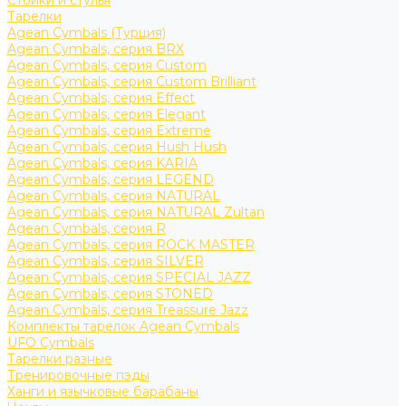
Стойки и стулья
Тарелки
Agean Cymbals (Турция)
Agean Cymbals, серия BRX
Agean Cymbals, серия Custom
Agean Cymbals, серия Custom Brilliant
Agean Cymbals, серия Effect
Agean Cymbals, серия Elegant
Agean Cymbals, серия Extreme
Agean Cymbals, серия Hush Hush
Agean Cymbals, серия KARIA
Agean Cymbals, серия LEGEND
Agean Cymbals, серия NATURAL
Agean Cymbals, серия NATURAL Zultan
Agean Cymbals, серия R
Agean Cymbals, серия ROCK MASTER
Agean Cymbals, серия SILVER
Agean Cymbals, серия SPECIAL JAZZ
Agean Cymbals, серия STONED
Agean Cymbals, серия Treassure Jazz
Комплекты тарелок Agean Cymbals
UFO Cymbals
Тарелки разные
Тренировочные пэды
Ханги и язычковые барабаны