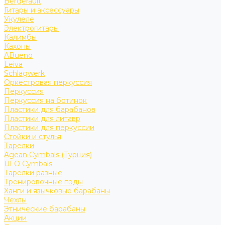
Bergerault
Гитары и аксессуары
Укулеле
Электрогитары
Калимбы
Кахоны
ABueno
Leiva
Schlagwerk
Оркестровая перкуссия
Перкуссия
Перкуссия на ботинок
Пластики для барабанов
Пластики для литавр
Пластики для перкуссии
Стойки и стулья
Тарелки
Agean Cymbals (Турция)
UFO Cymbals
Тарелки разные
Тренировочные пэды
Ханги и язычковые барабаны
Чехлы
Этнические барабаны
Акции