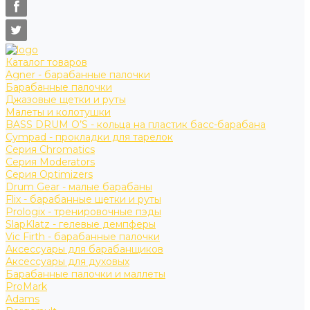
Каталог товаров
Agner - барабанные палочки
Барабанные палочки
Джазовые щетки и руты
Малеты и колотушки
BASS DRUM O’S - кольца на пластик басс-барабана
Cympad - прокладки для тарелок
Серия Chromatics
Серия Moderators
Серия Optimizers
Drum Gear - малые барабаны
Flix - барабанные щетки и руты
Prologix - тренировочные пэды
SlapKlatz - гелевые демпферы
Vic Firth - барабанные палочки
Аксессуары для барабанщиков
Аксессуары для духовых
Барабанные палочки и маллеты
ProMark
Adams