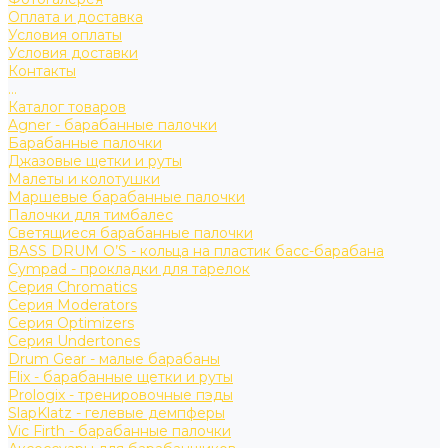
Оплата и доставка
Условия оплаты
Условия доставки
Контакты
...
Каталог товаров
Agner - барабанные палочки
Барабанные палочки
Джазовые щетки и руты
Малеты и колотушки
Маршевые барабанные палочки
Палочки для тимбалес
Светящиеся барабанные палочки
BASS DRUM O’S - кольца на пластик басс-барабана
Cympad - прокладки для тарелок
Серия Chromatics
Серия Moderators
Серия Optimizers
Серия Undertones
Drum Gear - малые барабаны
Flix - барабанные щетки и руты
Prologix - тренировочные пэды
SlapKlatz - гелевые демпферы
Vic Firth - барабанные палочки