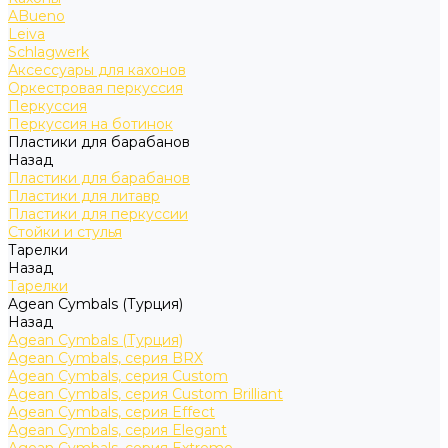
ABueno
Leiva
Schlagwerk
Аксессуары для кахонов
Оркестровая перкуссия
Перкуссия
Перкуссия на ботинок
Пластики для барабанов
Назад
Пластики для барабанов
Пластики для литавр
Пластики для перкуссии
Стойки и стулья
Тарелки
Назад
Тарелки
Agean Cymbals (Турция)
Назад
Agean Cymbals (Турция)
Agean Cymbals, серия BRX
Agean Cymbals, серия Custom
Agean Cymbals, серия Custom Brilliant
Agean Cymbals, серия Effect
Agean Cymbals, серия Elegant