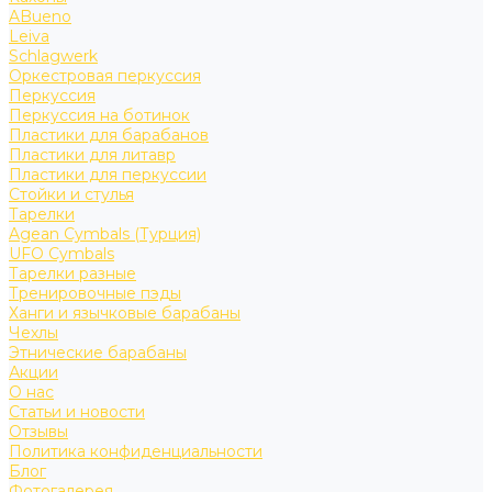
ABueno
Leiva
Schlagwerk
Оркестровая перкуссия
Перкуссия
Перкуссия на ботинок
Пластики для барабанов
Пластики для литавр
Пластики для перкуссии
Стойки и стулья
Тарелки
Agean Cymbals (Турция)
UFO Cymbals
Тарелки разные
Тренировочные пэды
Ханги и язычковые барабаны
Чехлы
Этнические барабаны
Акции
О нас
Статьи и новости
Отзывы
Политика конфиденциальности
Блог
Фотогалерея