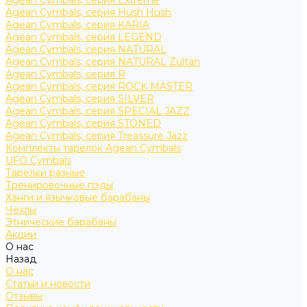
Agean Cymbals, серия Extreme
Agean Cymbals, серия Hush Hush
Agean Cymbals, серия KARIA
Agean Cymbals, серия LEGEND
Agean Cymbals, серия NATURAL
Agean Cymbals, серия NATURAL Zultan
Agean Cymbals, серия R
Agean Cymbals, серия ROCK MASTER
Agean Cymbals, серия SILVER
Agean Cymbals, серия SPECIAL JAZZ
Agean Cymbals, серия STONED
Agean Cymbals, серия Treassure Jazz
Комплекты тарелок Agean Cymbals
UFO Cymbals
Тарелки разные
Тренировочные пэды
Ханги и язычковые барабаны
Чехлы
Этнические барабаны
Акции
О нас
Назад
О нас
Статьи и новости
Отзывы