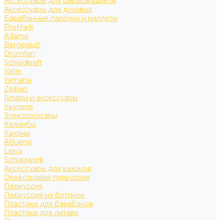
Аксессуары для барабанщиков
Аксессуары для духовых
Барабанные палочки и маллеты
ProMark
Adams
Bergerault
Drumfan
Schlagkraft
Vater
Yamaha
Zildjian
Гитары и аксессуары
Укулеле
Электрогитары
Калимбы
Кахоны
ABueno
Leiva
Schlagwerk
Аксессуары для кахонов
Оркестровая перкуссия
Перкуссия
Перкуссия на ботинок
Пластики для барабанов
Пластики для литавр