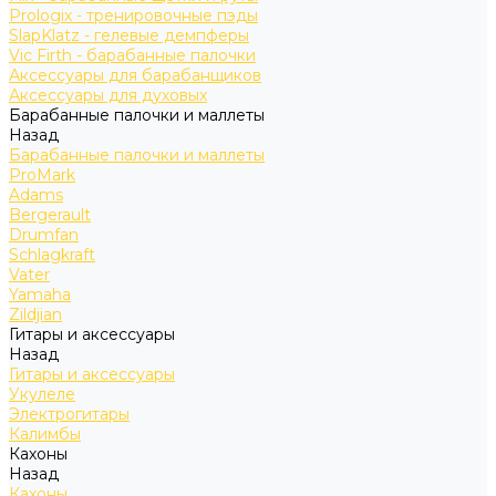
Prologix - тренировочные пэды
SlapKlatz - гелевые демпферы
Vic Firth - барабанные палочки
Аксессуары для барабанщиков
Аксессуары для духовых
Барабанные палочки и маллеты
Назад
Барабанные палочки и маллеты
ProMark
Adams
Bergerault
Drumfan
Schlagkraft
Vater
Yamaha
Zildjian
Гитары и аксессуары
Назад
Гитары и аксессуары
Укулеле
Электрогитары
Калимбы
Кахоны
Назад
Кахоны