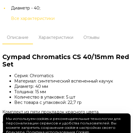
Диаметр -
40;
Все характеристики
Описание
Характеристики
Отзывы
Cympad Chromatics CS 40/15mm Red
Set
Серия: Chromatics
Материал: синтетический вспененный каучук
Диаметр: 40 мм
Толщина: 15 мм
Количество в упаковке: 5 шт
Вес товара с упаковкой: 22,7 гр
Комплект из пяти прокладок красного цвета.
Мы используем cookies и рекомендательные технологии для
Cympad Chromatics
персонализации сервисов и удобства пользователей. Вы
можете запретить сохранение cookie в настройках своего
браузера.
Политика использования Cookies
Серия прокладок для тарелочных стоек стандартного