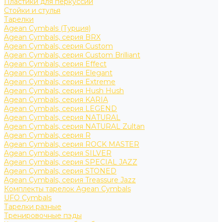
Пластики для перкуссии
Стойки и стулья
Тарелки
Agean Cymbals (Турция)
Agean Cymbals, серия BRX
Agean Cymbals, серия Custom
Agean Cymbals, серия Custom Brilliant
Agean Cymbals, серия Effect
Agean Cymbals, серия Elegant
Agean Cymbals, серия Extreme
Agean Cymbals, серия Hush Hush
Agean Cymbals, серия KARIA
Agean Cymbals, серия LEGEND
Agean Cymbals, серия NATURAL
Agean Cymbals, серия NATURAL Zultan
Agean Cymbals, серия R
Agean Cymbals, серия ROCK MASTER
Agean Cymbals, серия SILVER
Agean Cymbals, серия SPECIAL JAZZ
Agean Cymbals, серия STONED
Agean Cymbals, серия Treassure Jazz
Комплекты тарелок Agean Cymbals
UFO Cymbals
Тарелки разные
Тренировочные пэды