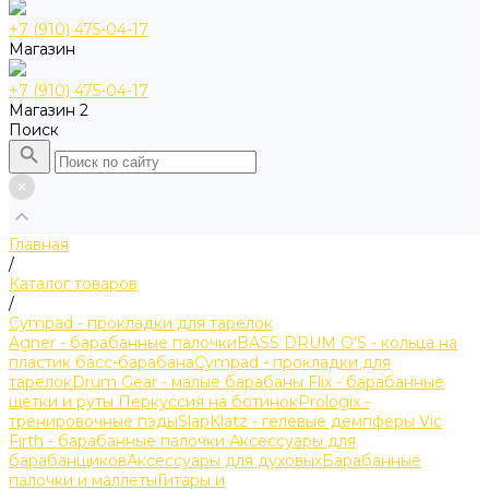
+7 (910) 475-04-17
Магазин
+7 (910) 475-04-17
Магазин 2
Поиск
Главная
/
Каталог товаров
/
Cympad - прокладки для тарелок
Agner - барабанные палочки
BASS DRUM O’S - кольца на
пластик басс-барабана
Cympad - прокладки для
тарелок
Drum Gear - малые барабаны
Flix - барабанные
щетки и руты
Перкуссия на ботинок
Prologix -
тренировочные пэды
SlapKlatz - гелевые демпферы
Vic
Firth - барабанные палочки
Аксессуары для
барабанщиков
Аксессуары для духовых
Барабанные
палочки и маллеты
Гитары и