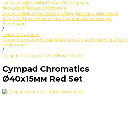
аксессуары
Калимбы
Кахоны
Оркестровая
перкуссия
Перкуссия
Стойки и
стулья
Тарелки
Тренировочные пэды
Ханги и язычковые
барабаны
Чехлы
Этнические барабаны
Пластики для
барабанов
/
Серия Chromatics
Серия Chromatics
Серия Moderators
Серия Optimizers
Серия
Undertones
/
Cympad Chromatics Ø40x15мм Red Set
Cympad Chromatics
Ø40x15мм Red Set