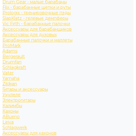
Drum Gear - малые барабаны
Flix - барабанные щетки и руты
Prologix - тренировочные пэды
SlapKlatz - гелевые демпферы
Vic Firth - барабанные палочки
Аксессуары для барабанщиков
Аксессуары для духовых
Барабанные палочки и маллеты
ProMark
Adams
Bergerault
Drumfan
Schlagkraft
Vater
Yamaha
Zildjian
Гитары и аксессуары
Укулеле
Электрогитары
Калимбы
Кахоны
ABueno
Leiva
Schlagwerk
Аксессуары для кахонов