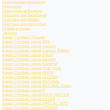
Оркестровая перкуссия
Перкуссия
Перкуссия на ботинок
Пластики для барабанов
Пластики для литавр
Пластики для перкуссии
Стойки и стулья
Тарелки
Agean Cymbals (Турция)
Agean Cymbals, серия BRX
Agean Cymbals, серия Custom
Agean Cymbals, серия Custom Brilliant
Agean Cymbals, серия Effect
Agean Cymbals, серия Elegant
Agean Cymbals, серия Extreme
Agean Cymbals, серия Hush Hush
Agean Cymbals, серия KARIA
Agean Cymbals, серия LEGEND
Agean Cymbals, серия NATURAL
Agean Cymbals, серия NATURAL Zultan
Agean Cymbals, серия R
Agean Cymbals, серия ROCK MASTER
Agean Cymbals, серия SILVER
Agean Cymbals, серия SPECIAL JAZZ
Agean Cymbals, серия STONED