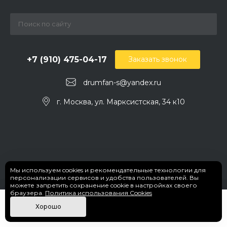
+7 (910) 475-04-17
Заказать звонок
drumfan-s@yandex.ru
г. Москва, ул. Марксистская, 34 к10
Мы используем cookies и рекомендательные технологии для
персонализации сервисов и удобства пользователей. Вы
можете запретить сохранение cookie в настройках своего
браузера.
Политика использования Cookies
© 2026 DrumFan, Все права защищены.
Хорошо
Политика конфиденциальности
Главная
Главная
Кабинет
Кабинет
Корзина
Корзина
Избранные
Избранные
Сравнение
Сравнение