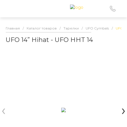
Главная
/
Каталог товаров
/
Тарелки
/
UFO Cymbals
/
UFO 14
UFO 14” Hihat - UFO HHT 14
‹
›