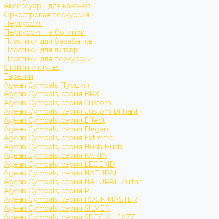
Аксессуары для кахонов
Оркестровая перкуссия
Перкуссия
Перкуссия на ботинок
Пластики для барабанов
Пластики для литавр
Пластики для перкуссии
Стойки и стулья
Тарелки
Agean Cymbals (Турция)
Agean Cymbals, серия BRX
Agean Cymbals, серия Custom
Agean Cymbals, серия Custom Brilliant
Agean Cymbals, серия Effect
Agean Cymbals, серия Elegant
Agean Cymbals, серия Extreme
Agean Cymbals, серия Hush Hush
Agean Cymbals, серия KARIA
Agean Cymbals, серия LEGEND
Agean Cymbals, серия NATURAL
Agean Cymbals, серия NATURAL Zultan
Agean Cymbals, серия R
Agean Cymbals, серия ROCK MASTER
Agean Cymbals, серия SILVER
Agean Cymbals, серия SPECIAL JAZZ