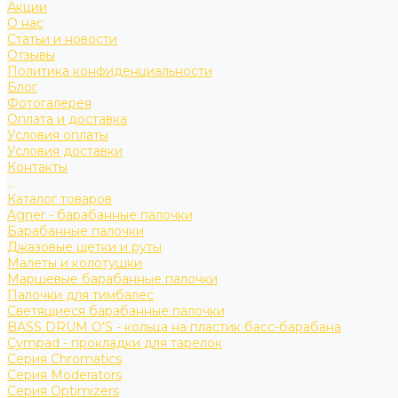
Акции
О нас
Статьи и новости
Отзывы
Политика конфиденциальности
Блог
Фотогалерея
Оплата и доставка
Условия оплаты
Условия доставки
Контакты
...
Каталог товаров
Agner - барабанные палочки
Барабанные палочки
Джазовые щетки и руты
Малеты и колотушки
Маршевые барабанные палочки
Палочки для тимбалес
Светящиеся барабанные палочки
BASS DRUM O’S - кольца на пластик басс-барабана
Cympad - прокладки для тарелок
Серия Chromatics
Серия Moderators
Серия Optimizers