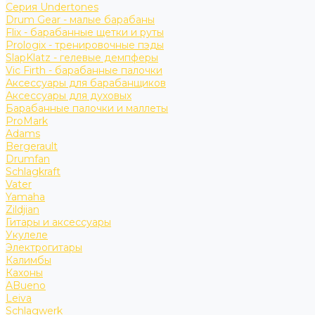
Серия Undertones
Drum Gear - малые барабаны
Flix - барабанные щетки и руты
Prologix - тренировочные пэды
SlapKlatz - гелевые демпферы
Vic Firth - барабанные палочки
Аксессуары для барабанщиков
Аксессуары для духовых
Барабанные палочки и маллеты
ProMark
Adams
Bergerault
Drumfan
Schlagkraft
Vater
Yamaha
Zildjian
Гитары и аксессуары
Укулеле
Электрогитары
Калимбы
Кахоны
ABueno
Leiva
Schlagwerk