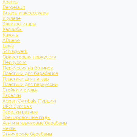
Adams
Bergerault
Гитары и аксессуары
Укулеле
Электрогитары
Калимбы
Кахоны
ABueno
Leiva
Schlagwerk
Оркестровая перкуссия
Перкуссия
Перкуссия на ботинок
Пластики для барабанов
Пластики для литавр
Пластики для перкуссии
Стойки и стулья
Тарелки
Agean Cymbals (Турция)
UFO Cymbals
Тарелки разные
Тренировочные пэды
Ханги и язычковые барабаны
Чехлы
Этнические барабаны