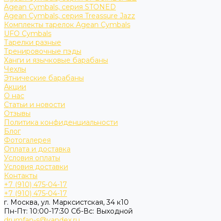
Agean Cymbals, серия STONED
Agean Cymbals, серия Treassure Jazz
Комплекты тарелок Agean Cymbals
UFO Cymbals
Тарелки разные
Тренировочные пэды
Ханги и язычковые барабаны
Чехлы
Этнические барабаны
Акции
О нас
Статьи и новости
Отзывы
Политика конфиденциальности
Блог
Фотогалерея
Оплата и доставка
Условия оплаты
Условия доставки
Контакты
+7 (910) 475-04-17
+7 (910) 475-04-17
г. Москва, ул. Марксистская, 34 к10
Пн-Пт: 10:00-17:30 Cб-Вс: Выходной
drumfan-s@yandex.ru