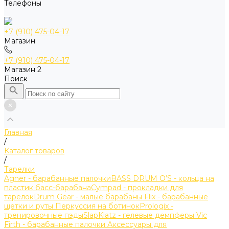
Телефоны
+7 (910) 475-04-17
Магазин
+7 (910) 475-04-17
Магазин 2
Поиск
Главная
/
Каталог товаров
/
Тарелки
Agner - барабанные палочки
BASS DRUM O’S - кольца на
пластик басс-барабана
Cympad - прокладки для
тарелок
Drum Gear - малые барабаны
Flix - барабанные
щетки и руты
Перкуссия на ботинок
Prologix -
тренировочные пэды
SlapKlatz - гелевые демпферы
Vic
Firth - барабанные палочки
Аксессуары для