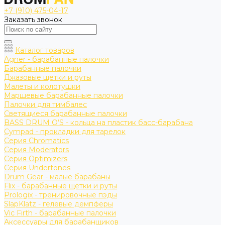
+7 (910) 475-04-17
Заказать звонок
Каталог товаров
Agner - барабанные палочки
Барабанные палочки
Джазовые щетки и руты
Малеты и колотушки
Маршевые барабанные палочки
Палочки для тимбалес
Светящиеся барабанные палочки
BASS DRUM O’S - кольца на пластик басс-барабана
Cympad - прокладки для тарелок
Серия Chromatics
Серия Moderators
Серия Optimizers
Серия Undertones
Drum Gear - малые барабаны
Flix - барабанные щетки и руты
Prologix - тренировочные пэды
SlapKlatz - гелевые демпферы
Vic Firth - барабанные палочки
Аксессуары для барабанщиков