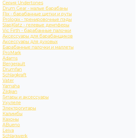
Серия Undertones
Drum Gear - малые барабаны
Flix - барабанные щетки и руты
Prologix - тренировочные пэды
SlapKlatz - гелевые демпферы
Vic Firth - барабанные палочки
Аксессуары для барабанщиков
Аксессуары для духовых
Барабанные палочки и маллеты
ProMark
Adams
Bergerault
Drumfan
Schlagkraft
Vater
Yamaha
Zildjian
Гитары и аксессуары
Укулеле
Электрогитары
Калимбы
Кахоны
ABueno
Leiva
Schlagwerk