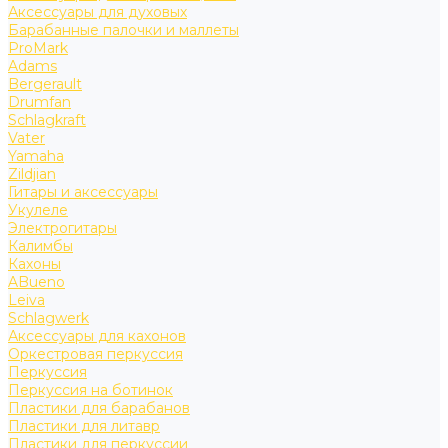
Аксессуары для духовых
Барабанные палочки и маллеты
ProMark
Adams
Bergerault
Drumfan
Schlagkraft
Vater
Yamaha
Zildjian
Гитары и аксессуары
Укулеле
Электрогитары
Калимбы
Кахоны
ABueno
Leiva
Schlagwerk
Аксессуары для кахонов
Оркестровая перкуссия
Перкуссия
Перкуссия на ботинок
Пластики для барабанов
Пластики для литавр
Пластики для перкуссии