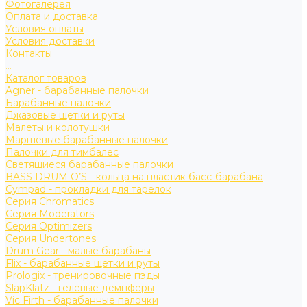
Фотогалерея
Оплата и доставка
Условия оплаты
Условия доставки
Контакты
...
Каталог товаров
Agner - барабанные палочки
Барабанные палочки
Джазовые щетки и руты
Малеты и колотушки
Маршевые барабанные палочки
Палочки для тимбалес
Светящиеся барабанные палочки
BASS DRUM O’S - кольца на пластик басс-барабана
Cympad - прокладки для тарелок
Серия Chromatics
Серия Moderators
Серия Optimizers
Серия Undertones
Drum Gear - малые барабаны
Flix - барабанные щетки и руты
Prologix - тренировочные пэды
SlapKlatz - гелевые демпферы
Vic Firth - барабанные палочки