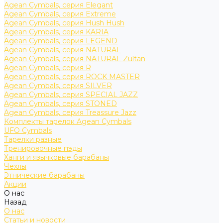
Agean Cymbals, серия Elegant
Agean Cymbals, серия Extreme
Agean Cymbals, серия Hush Hush
Agean Cymbals, серия KARIA
Agean Cymbals, серия LEGEND
Agean Cymbals, серия NATURAL
Agean Cymbals, серия NATURAL Zultan
Agean Cymbals, серия R
Agean Cymbals, серия ROCK MASTER
Agean Cymbals, серия SILVER
Agean Cymbals, серия SPECIAL JAZZ
Agean Cymbals, серия STONED
Agean Cymbals, серия Treassure Jazz
Комплекты тарелок Agean Cymbals
UFO Cymbals
Тарелки разные
Тренировочные пэды
Ханги и язычковые барабаны
Чехлы
Этнические барабаны
Акции
О нас
Назад
О нас
Статьи и новости