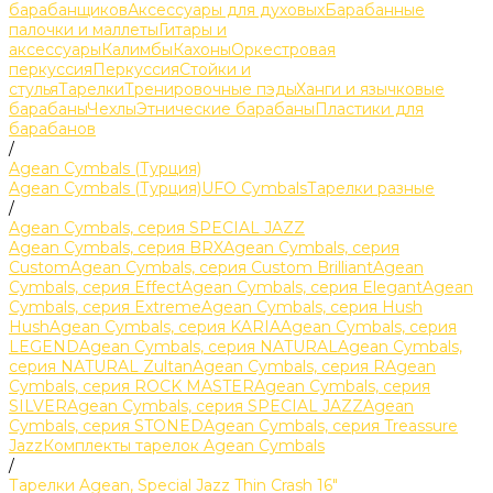
барабанщиков
Аксессуары для духовых
Барабанные
палочки и маллеты
Гитары и
аксессуары
Калимбы
Кахоны
Оркестровая
перкуссия
Перкуссия
Стойки и
стулья
Тарелки
Тренировочные пэды
Ханги и язычковые
барабаны
Чехлы
Этнические барабаны
Пластики для
барабанов
/
Agean Cymbals (Турция)
Agean Cymbals (Турция)
UFO Cymbals
Тарелки разные
/
Agean Cymbals, серия SPECIAL JAZZ
Agean Cymbals, серия BRX
Agean Cymbals, серия
Custom
Agean Cymbals, серия Custom Brilliant
Agean
Cymbals, серия Effect
Agean Cymbals, серия Elegant
Agean
Cymbals, серия Extreme
Agean Cymbals, серия Hush
Hush
Agean Cymbals, серия KARIA
Agean Cymbals, серия
LEGEND
Agean Cymbals, серия NATURAL
Agean Cymbals,
серия NATURAL Zultan
Agean Cymbals, серия R
Agean
Cymbals, серия ROCK MASTER
Agean Cymbals, серия
SILVER
Agean Cymbals, серия SPECIAL JAZZ
Agean
Cymbals, серия STONED
Agean Cymbals, серия Treassure
Jazz
Комплекты тарелок Agean Cymbals
/
Тарелки Agean, Special Jazz Thin Crash 16"