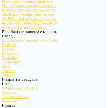
Drum Gear - малые барабаны
Flix - барабанные щетки и руты
Prologix - тренировочные пэды
SlapKlatz - гелевые демпферы
Vic Firth - барабанные палочки
Аксессуары для барабанщиков
Аксессуары для духовых
Барабанные палочки и маллеты
Назад
Барабанные палочки и маллеты
ProMark
Adams
Bergerault
Drumfan
Schlagkraft
Vater
Yamaha
Zildjian
Гитары и аксессуары
Назад
Гитары и аксессуары
Укулеле
Электрогитары
Калимбы
Кахоны