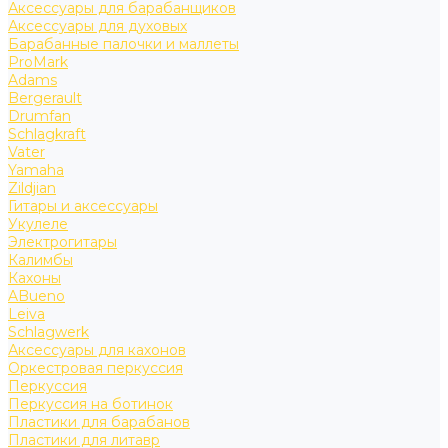
Аксессуары для барабанщиков
Аксессуары для духовых
Барабанные палочки и маллеты
ProMark
Adams
Bergerault
Drumfan
Schlagkraft
Vater
Yamaha
Zildjian
Гитары и аксессуары
Укулеле
Электрогитары
Калимбы
Кахоны
ABueno
Leiva
Schlagwerk
Аксессуары для кахонов
Оркестровая перкуссия
Перкуссия
Перкуссия на ботинок
Пластики для барабанов
Пластики для литавр