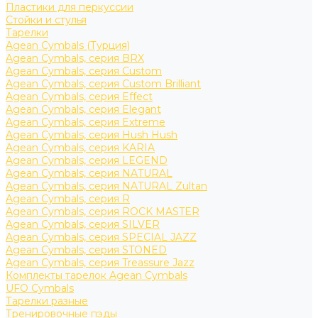
Пластики для перкуссии
Стойки и стулья
Тарелки
Agean Cymbals (Турция)
Agean Cymbals, серия BRX
Agean Cymbals, серия Custom
Agean Cymbals, серия Custom Brilliant
Agean Cymbals, серия Effect
Agean Cymbals, серия Elegant
Agean Cymbals, серия Extreme
Agean Cymbals, серия Hush Hush
Agean Cymbals, серия KARIA
Agean Cymbals, серия LEGEND
Agean Cymbals, серия NATURAL
Agean Cymbals, серия NATURAL Zultan
Agean Cymbals, серия R
Agean Cymbals, серия ROCK MASTER
Agean Cymbals, серия SILVER
Agean Cymbals, серия SPECIAL JAZZ
Agean Cymbals, серия STONED
Agean Cymbals, серия Treassure Jazz
Комплекты тарелок Agean Cymbals
UFO Cymbals
Тарелки разные
Тренировочные пэды