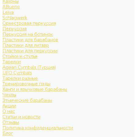
Кахоны
ABueno
Leiva
Schlagwerk
Оркестровая перкуссия
Перкуссия
Перкуссия на ботинок
Пластики для барабанов
Пластики для литавр
Пластики для перкуссии
Стойки и стулья
Тарелки
Agean Cymbals (Турция)
UFO Cymbals
Тарелки разные
Тренировочные пэды
Ханги и язычковые барабаны
Чехлы
Этнические барабаны
Акции
О нас
Статьи и новости
Отзывы
Политика конфиденциальности
Блог