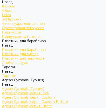
Назад
Кахоны
ABueno
Leiva
Schlagwerk
Аксессуары для кахонов
Оркестровая перкуссия
Перкуссия
Перкуссия на ботинок
Пластики для барабанов
Назад
Пластики для барабанов
Пластики для литавр
Пластики для перкуссии
Стойки и стулья
Тарелки
Назад
Тарелки
Agean Cymbals (Турция)
Назад
Agean Cymbals (Турция)
Agean Cymbals, серия BRX
Agean Cymbals, серия Custom
Agean Cymbals, серия Custom Brilliant
Agean Cymbals, серия Effect