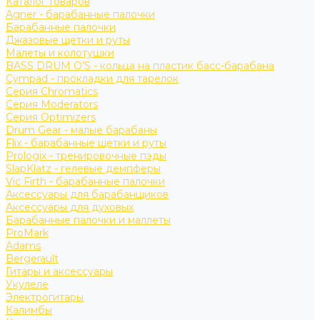
Каталог товаров
Agner - барабанные палочки
Барабанные палочки
Джазовые щетки и руты
Малеты и колотушки
BASS DRUM O’S - кольца на пластик басс-барабана
Cympad - прокладки для тарелок
Серия Chromatics
Серия Moderators
Серия Optimizers
Drum Gear - малые барабаны
Flix - барабанные щетки и руты
Prologix - тренировочные пэды
SlapKlatz - гелевые демпферы
Vic Firth - барабанные палочки
Аксессуары для барабанщиков
Аксессуары для духовых
Барабанные палочки и маллеты
ProMark
Adams
Bergerault
Гитары и аксессуары
Укулеле
Электрогитары
Калимбы