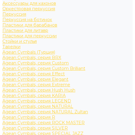
Аксессуары для кахонов
Оркестровая перкуссия
Перкуссия
Перкуссия на ботинок
Пластики для барабанов
Пластики для литавр
Пластики для перкуссии
Стойки и стулья
Тарелки
Agean Cymbals (Турция)
Agean Cymbals, серия BRX
Agean Cymbals, серия Custom
Agean Cymbals, серия Custom Brilliant
Agean Cymbals, серия Effect
Agean Cymbals, серия Elegant
Agean Cymbals, серия Extreme
Agean Cymbals, серия Hush Hush
Agean Cymbals, серия KARIA
Agean Cymbals, серия LEGEND
Agean Cymbals, серия NATURAL
Agean Cymbals, серия NATURAL Zultan
Agean Cymbals, серия R
Agean Cymbals, серия ROCK MASTER
Agean Cymbals, серия SILVER
Agean Cymbals, серия SPECIAL JAZZ