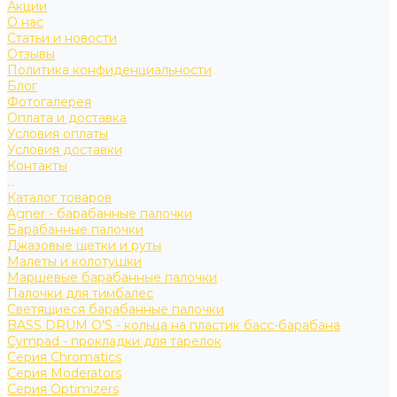
Акции
О нас
Статьи и новости
Отзывы
Политика конфиденциальности
Блог
Фотогалерея
Оплата и доставка
Условия оплаты
Условия доставки
Контакты
...
Каталог товаров
Agner - барабанные палочки
Барабанные палочки
Джазовые щетки и руты
Малеты и колотушки
Маршевые барабанные палочки
Палочки для тимбалес
Светящиеся барабанные палочки
BASS DRUM O’S - кольца на пластик басс-барабана
Cympad - прокладки для тарелок
Серия Chromatics
Серия Moderators
Серия Optimizers