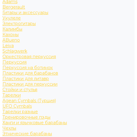
Adams
Bergerault
Гитары и аксессуары
Укулеле
Электрогитары
Калимбы
Кахоны
ABueno
Leiva
Schlagwerk
Оркестровая перкуссия
Перкуссия
Перкуссия на ботинок
Пластики для барабанов
Пластики для литавр
Пластики для перкуссии
Стойки и стулья
Тарелки
Agean Cymbals (Турция)
UFO Cymbals
Тарелки разные
Тренировочные пэды
Ханги и язычковые барабаны
Чехлы
Этнические барабаны