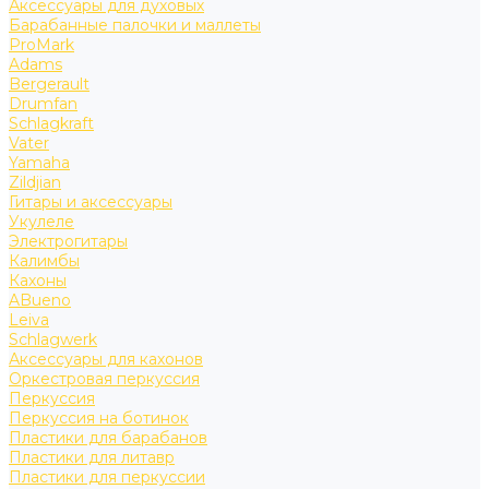
Аксессуары для духовых
Барабанные палочки и маллеты
ProMark
Adams
Bergerault
Drumfan
Schlagkraft
Vater
Yamaha
Zildjian
Гитары и аксессуары
Укулеле
Электрогитары
Калимбы
Кахоны
ABueno
Leiva
Schlagwerk
Аксессуары для кахонов
Оркестровая перкуссия
Перкуссия
Перкуссия на ботинок
Пластики для барабанов
Пластики для литавр
Пластики для перкуссии