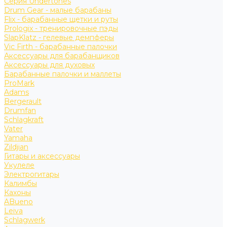
Серия Undertones
Drum Gear - малые барабаны
Flix - барабанные щетки и руты
Prologix - тренировочные пэды
SlapKlatz - гелевые демпферы
Vic Firth - барабанные палочки
Аксессуары для барабанщиков
Аксессуары для духовых
Барабанные палочки и маллеты
ProMark
Adams
Bergerault
Drumfan
Schlagkraft
Vater
Yamaha
Zildjian
Гитары и аксессуары
Укулеле
Электрогитары
Калимбы
Кахоны
ABueno
Leiva
Schlagwerk