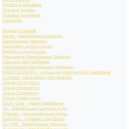
Оплата и доставка
Условия оплаты
Условия доставки
Контакты
...
Каталог товаров
Agner - барабанные палочки
Барабанные палочки
Джазовые щетки и руты
Малеты и колотушки
Маршевые барабанные палочки
Палочки для тимбалес
Светящиеся барабанные палочки
BASS DRUM O’S - кольца на пластик басс-барабана
Cympad - прокладки для тарелок
Серия Chromatics
Серия Moderators
Серия Optimizers
Серия Undertones
Drum Gear - малые барабаны
Flix - барабанные щетки и руты
Prologix - тренировочные пэды
SlapKlatz - гелевые демпферы
Vic Firth - барабанные палочки