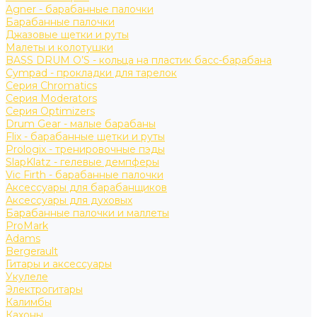
Agner - барабанные палочки
Барабанные палочки
Джазовые щетки и руты
Малеты и колотушки
BASS DRUM O’S - кольца на пластик басс-барабана
Cympad - прокладки для тарелок
Серия Chromatics
Серия Moderators
Серия Optimizers
Drum Gear - малые барабаны
Flix - барабанные щетки и руты
Prologix - тренировочные пэды
SlapKlatz - гелевые демпферы
Vic Firth - барабанные палочки
Аксессуары для барабанщиков
Аксессуары для духовых
Барабанные палочки и маллеты
ProMark
Adams
Bergerault
Гитары и аксессуары
Укулеле
Электрогитары
Калимбы
Кахоны