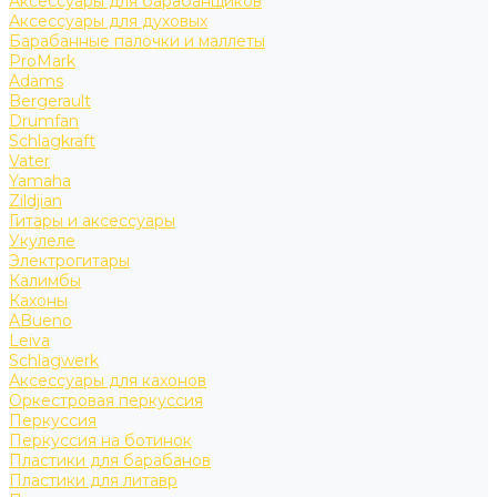
Аксессуары для барабанщиков
Аксессуары для духовых
Барабанные палочки и маллеты
ProMark
Adams
Bergerault
Drumfan
Schlagkraft
Vater
Yamaha
Zildjian
Гитары и аксессуары
Укулеле
Электрогитары
Калимбы
Кахоны
ABueno
Leiva
Schlagwerk
Аксессуары для кахонов
Оркестровая перкуссия
Перкуссия
Перкуссия на ботинок
Пластики для барабанов
Пластики для литавр