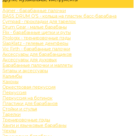
Задать вопрос
Agner - барабанные палочки
BASS DRUM O’S - кольца на пластик басс-барабана
Cympad - прокладки для тарелок
Drum Gear - малые барабаны
Flix - барабанные щетки и руты
Prologix - тренировочные пэды
SlapKlatz - гелевые демпферы
Vic Firth - барабанные палочки
Аксессуары для барабанщиков
Аксессуары для духовых
Барабанные палочки и маллеты
Гитары и аксессуары
Калимбы
Кахоны
Оркестровая перкуссия
Перкуссия
Перкуссия на ботинок
Пластики для барабанов
Стойки и стулья
Тарелки
Тренировочные пэды
Ханги и язычковые барабаны
Чехлы