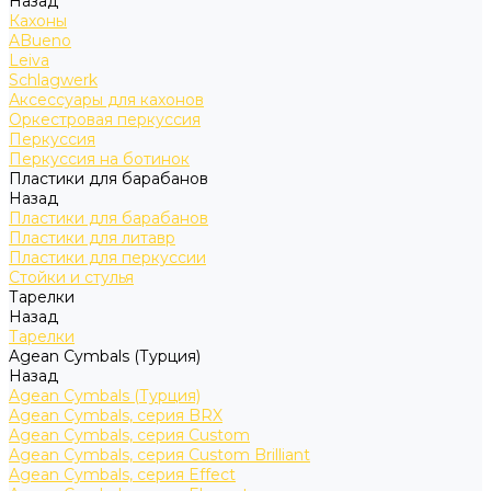
Назад
Кахоны
ABueno
Leiva
Schlagwerk
Аксессуары для кахонов
Оркестровая перкуссия
Перкуссия
Перкуссия на ботинок
Пластики для барабанов
Назад
Пластики для барабанов
Пластики для литавр
Пластики для перкуссии
Стойки и стулья
Тарелки
Назад
Тарелки
Agean Cymbals (Турция)
Назад
Agean Cymbals (Турция)
Agean Cymbals, серия BRX
Agean Cymbals, серия Custom
Agean Cymbals, серия Custom Brilliant
Agean Cymbals, серия Effect