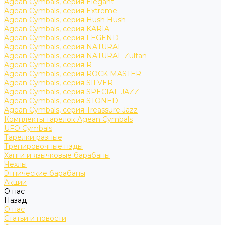
Agean Cymbals, серия Elegant
Agean Cymbals, серия Extreme
Agean Cymbals, серия Hush Hush
Agean Cymbals, серия KARIA
Agean Cymbals, серия LEGEND
Agean Cymbals, серия NATURAL
Agean Cymbals, серия NATURAL Zultan
Agean Cymbals, серия R
Agean Cymbals, серия ROCK MASTER
Agean Cymbals, серия SILVER
Agean Cymbals, серия SPECIAL JAZZ
Agean Cymbals, серия STONED
Agean Cymbals, серия Treassure Jazz
Комплекты тарелок Agean Cymbals
UFO Cymbals
Тарелки разные
Тренировочные пэды
Ханги и язычковые барабаны
Чехлы
Этнические барабаны
Акции
О нас
Назад
О нас
Статьи и новости