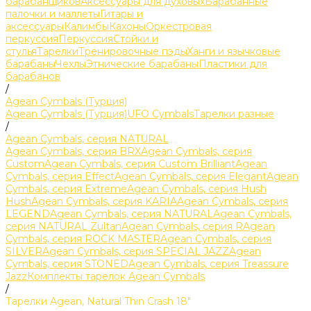
барабанщиков
Аксессуары для духовых
Барабанные
палочки и маллеты
Гитары и
аксессуары
Калимбы
Кахоны
Оркестровая
перкуссия
Перкуссия
Стойки и
стулья
Тарелки
Тренировочные пэды
Ханги и язычковые
барабаны
Чехлы
Этнические барабаны
Пластики для
барабанов
/
Agean Cymbals (Турция)
Agean Cymbals (Турция)
UFO Cymbals
Тарелки разные
/
Agean Cymbals, серия NATURAL
Agean Cymbals, серия BRX
Agean Cymbals, серия
Custom
Agean Cymbals, серия Custom Brilliant
Agean
Cymbals, серия Effect
Agean Cymbals, серия Elegant
Agean
Cymbals, серия Extreme
Agean Cymbals, серия Hush
Hush
Agean Cymbals, серия KARIA
Agean Cymbals, серия
LEGEND
Agean Cymbals, серия NATURAL
Agean Cymbals,
серия NATURAL Zultan
Agean Cymbals, серия R
Agean
Cymbals, серия ROCK MASTER
Agean Cymbals, серия
SILVER
Agean Cymbals, серия SPECIAL JAZZ
Agean
Cymbals, серия STONED
Agean Cymbals, серия Treassure
Jazz
Комплекты тарелок Agean Cymbals
/
Тарелки Agean, Natural Thin Crash 18"