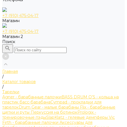
+7 (910) 475-04-17
Магазин
+7 (910) 475-04-17
Магазин 2
Поиск
Главная
/
Каталог товаров
/
Тарелки
Agner - барабанные палочки
BASS DRUM O’S - кольца на
пластик басс-барабана
Cympad - прокладки для
тарелок
Drum Gear - малые барабаны
Flix - барабанные
щетки и руты
Перкуссия на ботинок
Prologix -
тренировочные пэды
SlapKlatz - гелевые демпферы
Vic
Firth - барабанные палочки
Аксессуары для