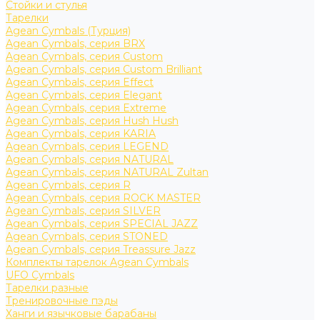
Стойки и стулья
Тарелки
Agean Cymbals (Турция)
Agean Cymbals, серия BRX
Agean Cymbals, серия Custom
Agean Cymbals, серия Custom Brilliant
Agean Cymbals, серия Effect
Agean Cymbals, серия Elegant
Agean Cymbals, серия Extreme
Agean Cymbals, серия Hush Hush
Agean Cymbals, серия KARIA
Agean Cymbals, серия LEGEND
Agean Cymbals, серия NATURAL
Agean Cymbals, серия NATURAL Zultan
Agean Cymbals, серия R
Agean Cymbals, серия ROCK MASTER
Agean Cymbals, серия SILVER
Agean Cymbals, серия SPECIAL JAZZ
Agean Cymbals, серия STONED
Agean Cymbals, серия Treassure Jazz
Комплекты тарелок Agean Cymbals
UFO Cymbals
Тарелки разные
Тренировочные пэды
Ханги и язычковые барабаны