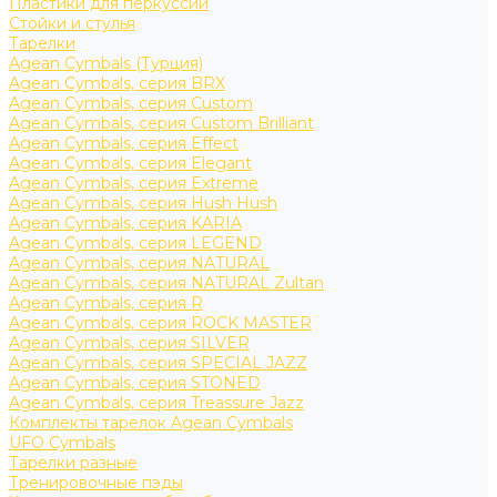
Пластики для перкуссии
Стойки и стулья
Тарелки
Agean Cymbals (Турция)
Agean Cymbals, серия BRX
Agean Cymbals, серия Custom
Agean Cymbals, серия Custom Brilliant
Agean Cymbals, серия Effect
Agean Cymbals, серия Elegant
Agean Cymbals, серия Extreme
Agean Cymbals, серия Hush Hush
Agean Cymbals, серия KARIA
Agean Cymbals, серия LEGEND
Agean Cymbals, серия NATURAL
Agean Cymbals, серия NATURAL Zultan
Agean Cymbals, серия R
Agean Cymbals, серия ROCK MASTER
Agean Cymbals, серия SILVER
Agean Cymbals, серия SPECIAL JAZZ
Agean Cymbals, серия STONED
Agean Cymbals, серия Treassure Jazz
Комплекты тарелок Agean Cymbals
UFO Cymbals
Тарелки разные
Тренировочные пэды