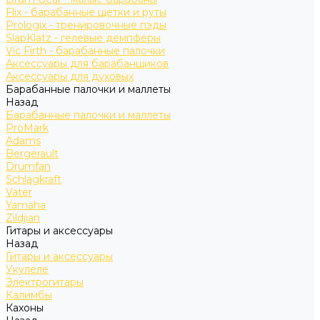
Flix - барабанные щетки и руты
Prologix - тренировочные пэды
SlapKlatz - гелевые демпферы
Vic Firth - барабанные палочки
Аксессуары для барабанщиков
Аксессуары для духовых
Барабанные палочки и маллеты
Назад
Барабанные палочки и маллеты
ProMark
Adams
Bergerault
Drumfan
Schlagkraft
Vater
Yamaha
Zildjian
Гитары и аксессуары
Назад
Гитары и аксессуары
Укулеле
Электрогитары
Калимбы
Кахоны