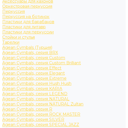
Аксессуары для кахонов
Оркестровая перкуссия
Перкуссия
Перкуссия на ботинок
Пластики для барабанов
Пластики для литавр
Пластики для перкуссии
Стойки и стулья
Тарелки
Agean Cymbals (Турция)
Agean Cymbals, серия BRX
Agean Cymbals, серия Custom
Agean Cymbals, серия Custom Brilliant
Agean Cymbals, серия Effect
Agean Cymbals, серия Elegant
Agean Cymbals, серия Extreme
Agean Cymbals, серия Hush Hush
Agean Cymbals, серия KARIA
Agean Cymbals, серия LEGEND
Agean Cymbals, серия NATURAL
Agean Cymbals, серия NATURAL Zultan
Agean Cymbals, серия R
Agean Cymbals, серия ROCK MASTER
Agean Cymbals, серия SILVER
Agean Cymbals, серия SPECIAL JAZZ