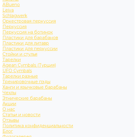
ABueno
Leiva
Schlagwerk
Оркестровая перкуссия
Перкуссия
Перкуссия на ботинок
Пластики для барабанов
Пластики для литавр
Пластики для перкуссии
Стойки и стулья
Тарелки
Agean Cymbals (Турция)
UFO Cymbals
Тарелки разные
Тренировочные пэды
Ханги и язычковые барабаны
Чехлы
Этнические барабаны
Акции
О нас
Статьи и новости
Отзывы
Политика конфиденциальности
Блог
Фотогалерея