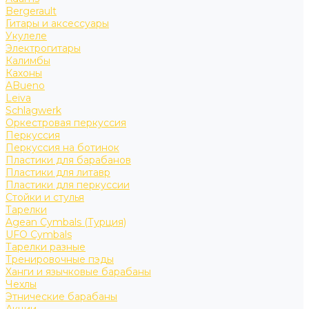
Bergerault
Гитары и аксессуары
Укулеле
Электрогитары
Калимбы
Кахоны
ABueno
Leiva
Schlagwerk
Оркестровая перкуссия
Перкуссия
Перкуссия на ботинок
Пластики для барабанов
Пластики для литавр
Пластики для перкуссии
Стойки и стулья
Тарелки
Agean Cymbals (Турция)
UFO Cymbals
Тарелки разные
Тренировочные пэды
Ханги и язычковые барабаны
Чехлы
Этнические барабаны