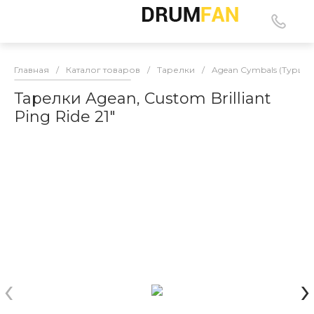
Главная
/
Каталог товаров
/
Тарелки
/
Agean Cymbals (Турция
Тарелки Agean, Custom Brilliant
Ping Ride 21"
‹
›