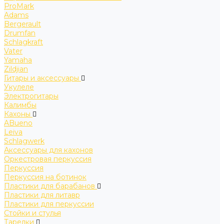
ProMark
Adams
Bergerault
Drumfan
Schlagkraft
Vater
Yamaha
Zildjian
Гитары и аксессуары
Укулеле
Электрогитары
Калимбы
Кахоны
ABueno
Leiva
Schlagwerk
Аксессуары для кахонов
Оркестровая перкуссия
Перкуссия
Перкуссия на ботинок
Пластики для барабанов
Пластики для литавр
Пластики для перкуссии
Стойки и стулья
Тарелки