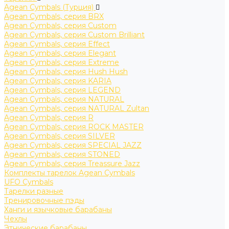
Agean Cymbals (Турция)
Agean Cymbals, серия BRX
Agean Cymbals, серия Custom
Agean Cymbals, серия Custom Brilliant
Agean Cymbals, серия Effect
Agean Cymbals, серия Elegant
Agean Cymbals, серия Extreme
Agean Cymbals, серия Hush Hush
Agean Cymbals, серия KARIA
Agean Cymbals, серия LEGEND
Agean Cymbals, серия NATURAL
Agean Cymbals, серия NATURAL Zultan
Agean Cymbals, серия R
Agean Cymbals, серия ROCK MASTER
Agean Cymbals, серия SILVER
Agean Cymbals, серия SPECIAL JAZZ
Agean Cymbals, серия STONED
Agean Cymbals, серия Treassure Jazz
Комплекты тарелок Agean Cymbals
UFO Cymbals
Тарелки разные
Тренировочные пэды
Ханги и язычковые барабаны
Чехлы
Этнические барабаны