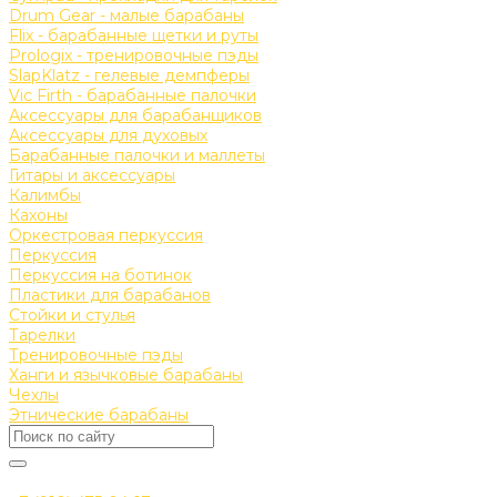
Drum Gear - малые барабаны
Flix - барабанные щетки и руты
Prologix - тренировочные пэды
SlapKlatz - гелевые демпферы
Vic Firth - барабанные палочки
Аксессуары для барабанщиков
Аксессуары для духовых
Барабанные палочки и маллеты
Гитары и аксессуары
Калимбы
Кахоны
Оркестровая перкуссия
Перкуссия
Перкуссия на ботинок
Пластики для барабанов
Стойки и стулья
Тарелки
Тренировочные пэды
Ханги и язычковые барабаны
Чехлы
Этнические барабаны