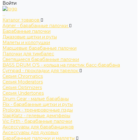
Войти
...
Каталог товаров
Agner - барабанные палочки
Барабанные палочки
Джазовые щетки и руты
Малеты и колотушки
Маршевые барабанные палочки
Палочки для тимбалес
Светящиеся барабанные палочки
BASS DRUM O’S - кольца на пластик басс-барабана
Cympad - прокладки для тарелок
Серия Chromatics
Серия Moderators
Серия Optimizers
Серия Undertones
Drum Gear - малые барабаны
Flix - барабанные щетки и руты
Prologix - тренировочные пэды
SlapKlatz - гелевые демпферы
Vic Firth - барабанные палочки
Аксессуары для барабанщиков
Аксессуары для духовых
Барабанные палочки и маллеты