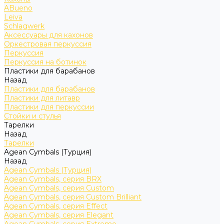
ABueno
Leiva
Schlagwerk
Аксессуары для кахонов
Оркестровая перкуссия
Перкуссия
Перкуссия на ботинок
Пластики для барабанов
Назад
Пластики для барабанов
Пластики для литавр
Пластики для перкуссии
Стойки и стулья
Тарелки
Назад
Тарелки
Agean Cymbals (Турция)
Назад
Agean Cymbals (Турция)
Agean Cymbals, серия BRX
Agean Cymbals, серия Custom
Agean Cymbals, серия Custom Brilliant
Agean Cymbals, серия Effect
Agean Cymbals, серия Elegant