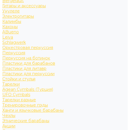
Bergerault
Гитары и аксессуары
Укулеле
Электрогитары
Калимбы
Кахоны
ABueno
Leiva
Schlagwerk
Оркестровая перкуссия
Перкуссия
Перкуссия на ботинок
Пластики для барабанов
Пластики для литавр
Пластики для перкуссии
Стойки и стулья
Тарелки
Agean Cymbals (Турция)
UFO Cymbals
Тарелки разные
Тренировочные пэды
Ханги и язычковые барабаны
Чехлы
Этнические барабаны
Акции