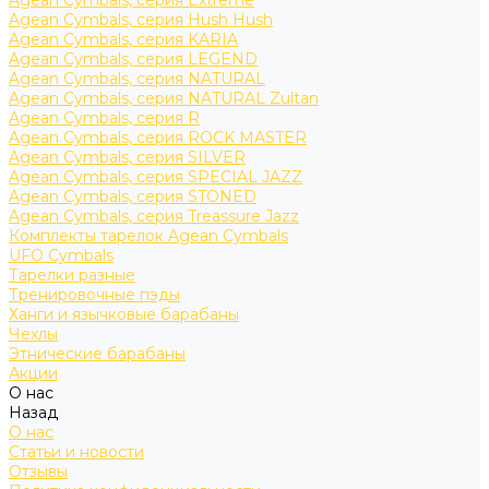
Agean Cymbals, серия Extreme
Agean Cymbals, серия Hush Hush
Agean Cymbals, серия KARIA
Agean Cymbals, серия LEGEND
Agean Cymbals, серия NATURAL
Agean Cymbals, серия NATURAL Zultan
Agean Cymbals, серия R
Agean Cymbals, серия ROCK MASTER
Agean Cymbals, серия SILVER
Agean Cymbals, серия SPECIAL JAZZ
Agean Cymbals, серия STONED
Agean Cymbals, серия Treassure Jazz
Комплекты тарелок Agean Cymbals
UFO Cymbals
Тарелки разные
Тренировочные пэды
Ханги и язычковые барабаны
Чехлы
Этнические барабаны
Акции
О нас
Назад
О нас
Статьи и новости
Отзывы