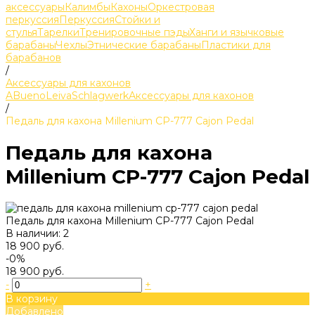
аксессуары
Калимбы
Кахоны
Оркестровая
перкуссия
Перкуссия
Стойки и
стулья
Тарелки
Тренировочные пэды
Ханги и язычковые
барабаны
Чехлы
Этнические барабаны
Пластики для
барабанов
/
Аксессуары для кахонов
ABueno
Leiva
Schlagwerk
Аксессуары для кахонов
/
Педаль для кахона Millenium CP-777 Cajon Pedal
Педаль для кахона
Millenium CP-777 Cajon Pedal
Педаль для кахона Millenium CP-777 Cajon Pedal
В наличии: 2
18 900 руб.
-0%
18 900 руб.
-
+
В корзину
Добавлено