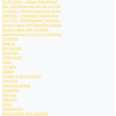
Drum Gear - малые барабаны
Flix - барабанные щетки и руты
Prologix - тренировочные пэды
SlapKlatz - гелевые демпферы
Vic Firth - барабанные палочки
Аксессуары для барабанщиков
Аксессуары для духовых
Барабанные палочки и маллеты
ProMark
Adams
Bergerault
Drumfan
Schlagkraft
Vater
Yamaha
Zildjian
Гитары и аксессуары
Укулеле
Электрогитары
Калимбы
Кахоны
ABueno
Leiva
Schlagwerk
Аксессуары для кахонов