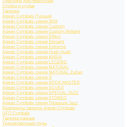
Пластики для перкуссии
Стойки и стулья
Тарелки
Agean Cymbals (Турция)
Agean Cymbals, серия BRX
Agean Cymbals, серия Custom
Agean Cymbals, серия Custom Brilliant
Agean Cymbals, серия Effect
Agean Cymbals, серия Elegant
Agean Cymbals, серия Extreme
Agean Cymbals, серия Hush Hush
Agean Cymbals, серия KARIA
Agean Cymbals, серия LEGEND
Agean Cymbals, серия NATURAL
Agean Cymbals, серия NATURAL Zultan
Agean Cymbals, серия R
Agean Cymbals, серия ROCK MASTER
Agean Cymbals, серия SILVER
Agean Cymbals, серия SPECIAL JAZZ
Agean Cymbals, серия STONED
Agean Cymbals, серия Treassure Jazz
Комплекты тарелок Agean Cymbals
UFO Cymbals
Тарелки разные
Тренировочные пэды