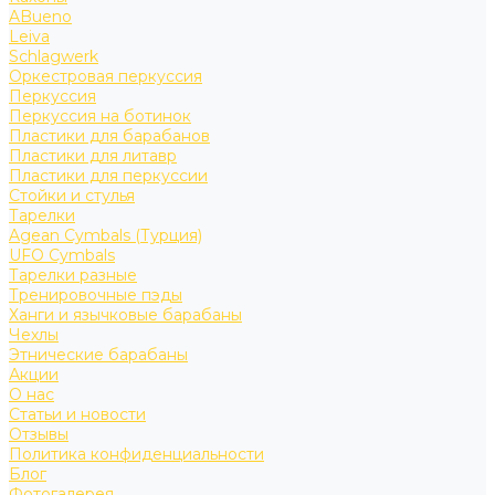
ABueno
Leiva
Schlagwerk
Оркестровая перкуссия
Перкуссия
Перкуссия на ботинок
Пластики для барабанов
Пластики для литавр
Пластики для перкуссии
Стойки и стулья
Тарелки
Agean Cymbals (Турция)
UFO Cymbals
Тарелки разные
Тренировочные пэды
Ханги и язычковые барабаны
Чехлы
Этнические барабаны
Акции
О нас
Статьи и новости
Отзывы
Политика конфиденциальности
Блог
Фотогалерея