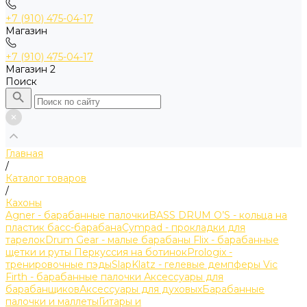
+7 (910) 475-04-17
Магазин
+7 (910) 475-04-17
Магазин 2
Поиск
Главная
/
Каталог товаров
/
Кахоны
Agner - барабанные палочки
BASS DRUM O’S - кольца на
пластик басс-барабана
Cympad - прокладки для
тарелок
Drum Gear - малые барабаны
Flix - барабанные
щетки и руты
Перкуссия на ботинок
Prologix -
тренировочные пэды
SlapKlatz - гелевые демпферы
Vic
Firth - барабанные палочки
Аксессуары для
барабанщиков
Аксессуары для духовых
Барабанные
палочки и маллеты
Гитары и