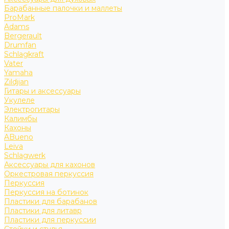
Барабанные палочки и маллеты
ProMark
Adams
Bergerault
Drumfan
Schlagkraft
Vater
Yamaha
Zildjian
Гитары и аксессуары
Укулеле
Электрогитары
Калимбы
Кахоны
ABueno
Leiva
Schlagwerk
Аксессуары для кахонов
Оркестровая перкуссия
Перкуссия
Перкуссия на ботинок
Пластики для барабанов
Пластики для литавр
Пластики для перкуссии