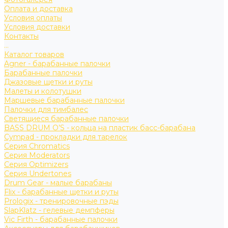
Оплата и доставка
Условия оплаты
Условия доставки
Контакты
...
Каталог товаров
Agner - барабанные палочки
Барабанные палочки
Джазовые щетки и руты
Малеты и колотушки
Маршевые барабанные палочки
Палочки для тимбалес
Светящиеся барабанные палочки
BASS DRUM O’S - кольца на пластик басс-барабана
Cympad - прокладки для тарелок
Серия Chromatics
Серия Moderators
Серия Optimizers
Серия Undertones
Drum Gear - малые барабаны
Flix - барабанные щетки и руты
Prologix - тренировочные пэды
SlapKlatz - гелевые демпферы
Vic Firth - барабанные палочки