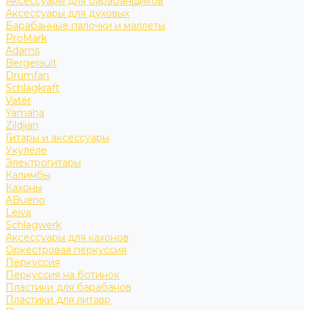
Аксессуары для барабанщиков
Аксессуары для духовых
Барабанные палочки и маллеты
ProMark
Adams
Bergerault
Drumfan
Schlagkraft
Vater
Yamaha
Zildjian
Гитары и аксессуары
Укулеле
Электрогитары
Калимбы
Кахоны
ABueno
Leiva
Schlagwerk
Аксессуары для кахонов
Оркестровая перкуссия
Перкуссия
Перкуссия на ботинок
Пластики для барабанов
Пластики для литавр