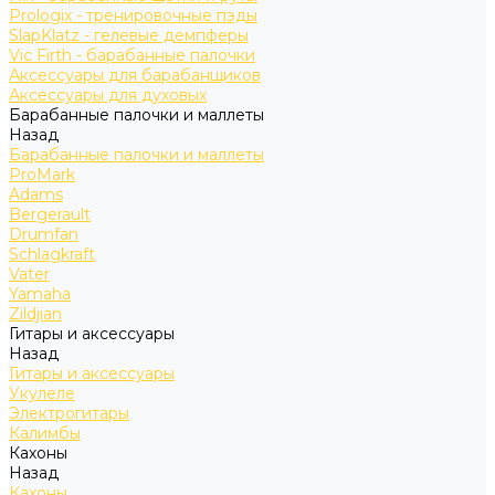
Prologix - тренировочные пэды
SlapKlatz - гелевые демпферы
Vic Firth - барабанные палочки
Аксессуары для барабанщиков
Аксессуары для духовых
Барабанные палочки и маллеты
Назад
Барабанные палочки и маллеты
ProMark
Adams
Bergerault
Drumfan
Schlagkraft
Vater
Yamaha
Zildjian
Гитары и аксессуары
Назад
Гитары и аксессуары
Укулеле
Электрогитары
Калимбы
Кахоны
Назад
Кахоны