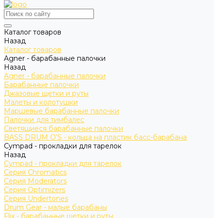
Каталог товаров
Назад
Каталог товаров
Agner - барабанные палочки
Назад
Agner - барабанные палочки
Барабанные палочки
Джазовые щетки и руты
Малеты и колотушки
Маршевые барабанные палочки
Палочки для тимбалес
Светящиеся барабанные палочки
BASS DRUM O’S - кольца на пластик басс-барабана
Cympad - прокладки для тарелок
Назад
Cympad - прокладки для тарелок
Серия Chromatics
Серия Moderators
Серия Optimizers
Серия Undertones
Drum Gear - малые барабаны
Flix - барабанные щетки и руты