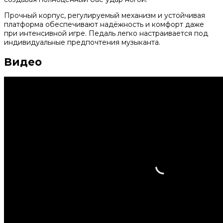
Прочный корпус, регулируемый механизм и устойчивая
платформа обеспечивают надёжность и комфорт даже
при интенсивной игре. Педаль легко настраивается под
индивидуальные предпочтения музыканта.
Видео
Нужна консультация?