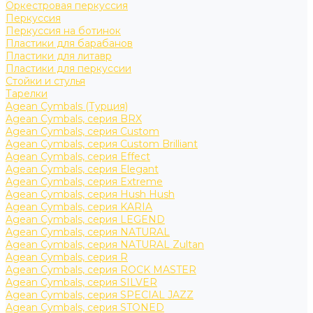
Оркестровая перкуссия
Перкуссия
Перкуссия на ботинок
Пластики для барабанов
Пластики для литавр
Пластики для перкуссии
Стойки и стулья
Тарелки
Agean Cymbals (Турция)
Agean Cymbals, серия BRX
Agean Cymbals, серия Custom
Agean Cymbals, серия Custom Brilliant
Agean Cymbals, серия Effect
Agean Cymbals, серия Elegant
Agean Cymbals, серия Extreme
Agean Cymbals, серия Hush Hush
Agean Cymbals, серия KARIA
Agean Cymbals, серия LEGEND
Agean Cymbals, серия NATURAL
Agean Cymbals, серия NATURAL Zultan
Agean Cymbals, серия R
Agean Cymbals, серия ROCK MASTER
Agean Cymbals, серия SILVER
Agean Cymbals, серия SPECIAL JAZZ
Agean Cymbals, серия STONED