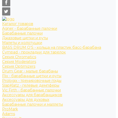
Каталог товаров
Agner - барабанные палочки
Барабанные палочки
Джазовые щетки и руты
Малеты и колотушки
BASS DRUM O’S - кольца на пластик басс-барабана
Cympad - прокладки для тарелок
Серия Chromatics
Серия Moderators
Серия Optimizers
Drum Gear - малые барабаны
Flix - барабанные щетки и руты
Prologix - тренировочные пэды
SlapKlatz - гелевые демпферы
Vic Firth - барабанные палочки
Аксессуары для барабанщиков
Аксессуары для духовых
Барабанные палочки и маллеты
ProMark
Adams