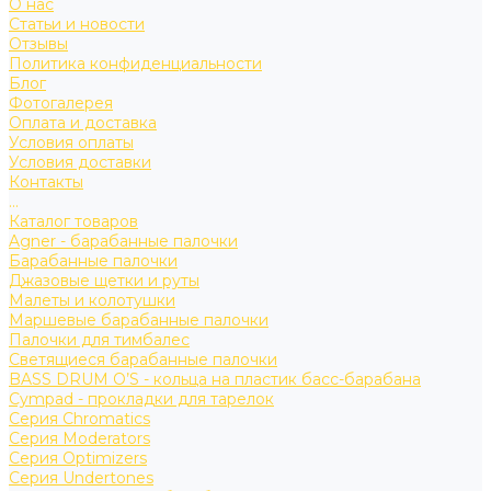
О нас
Статьи и новости
Отзывы
Политика конфиденциальности
Блог
Фотогалерея
Оплата и доставка
Условия оплаты
Условия доставки
Контакты
...
Каталог товаров
Agner - барабанные палочки
Барабанные палочки
Джазовые щетки и руты
Малеты и колотушки
Маршевые барабанные палочки
Палочки для тимбалес
Светящиеся барабанные палочки
BASS DRUM O’S - кольца на пластик басс-барабана
Cympad - прокладки для тарелок
Серия Chromatics
Серия Moderators
Серия Optimizers
Серия Undertones