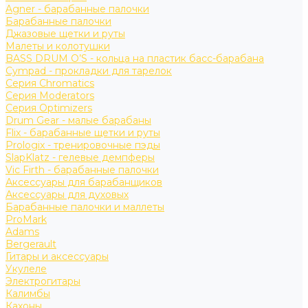
Agner - барабанные палочки
Барабанные палочки
Джазовые щетки и руты
Малеты и колотушки
BASS DRUM O’S - кольца на пластик басс-барабана
Cympad - прокладки для тарелок
Серия Chromatics
Серия Moderators
Серия Optimizers
Drum Gear - малые барабаны
Flix - барабанные щетки и руты
Prologix - тренировочные пэды
SlapKlatz - гелевые демпферы
Vic Firth - барабанные палочки
Аксессуары для барабанщиков
Аксессуары для духовых
Барабанные палочки и маллеты
ProMark
Adams
Bergerault
Гитары и аксессуары
Укулеле
Электрогитары
Калимбы
Кахоны