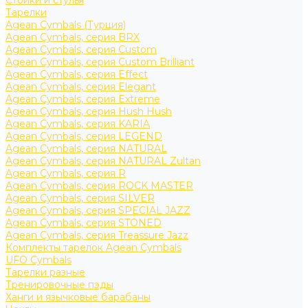
Стойки и стулья
Тарелки
Agean Cymbals (Турция)
Agean Cymbals, серия BRX
Agean Cymbals, серия Custom
Agean Cymbals, серия Custom Brilliant
Agean Cymbals, серия Effect
Agean Cymbals, серия Elegant
Agean Cymbals, серия Extreme
Agean Cymbals, серия Hush Hush
Agean Cymbals, серия KARIA
Agean Cymbals, серия LEGEND
Agean Cymbals, серия NATURAL
Agean Cymbals, серия NATURAL Zultan
Agean Cymbals, серия R
Agean Cymbals, серия ROCK MASTER
Agean Cymbals, серия SILVER
Agean Cymbals, серия SPECIAL JAZZ
Agean Cymbals, серия STONED
Agean Cymbals, серия Treassure Jazz
Комплекты тарелок Agean Cymbals
UFO Cymbals
Тарелки разные
Тренировочные пэды
Ханги и язычковые барабаны