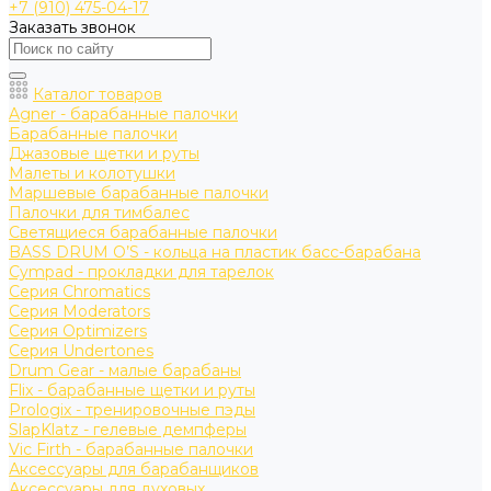
+7 (910) 475-04-17
Заказать звонок
Каталог товаров
Agner - барабанные палочки
Барабанные палочки
Джазовые щетки и руты
Малеты и колотушки
Маршевые барабанные палочки
Палочки для тимбалес
Светящиеся барабанные палочки
BASS DRUM O’S - кольца на пластик басс-барабана
Cympad - прокладки для тарелок
Серия Chromatics
Серия Moderators
Серия Optimizers
Серия Undertones
Drum Gear - малые барабаны
Flix - барабанные щетки и руты
Prologix - тренировочные пэды
SlapKlatz - гелевые демпферы
Vic Firth - барабанные палочки
Аксессуары для барабанщиков
Аксессуары для духовых