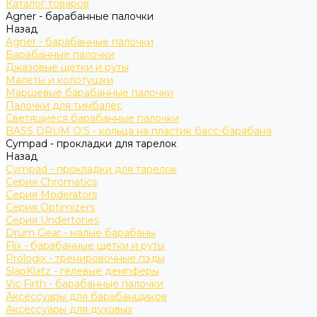
Каталог товаров
Agner - барабанные палочки
Назад
Agner - барабанные палочки
Барабанные палочки
Джазовые щетки и руты
Малеты и колотушки
Маршевые барабанные палочки
Палочки для тимбалес
Светящиеся барабанные палочки
BASS DRUM O’S - кольца на пластик басс-барабана
Cympad - прокладки для тарелок
Назад
Cympad - прокладки для тарелок
Серия Chromatics
Серия Moderators
Серия Optimizers
Серия Undertones
Drum Gear - малые барабаны
Flix - барабанные щетки и руты
Prologix - тренировочные пэды
SlapKlatz - гелевые демпферы
Vic Firth - барабанные палочки
Аксессуары для барабанщиков
Аксессуары для духовых