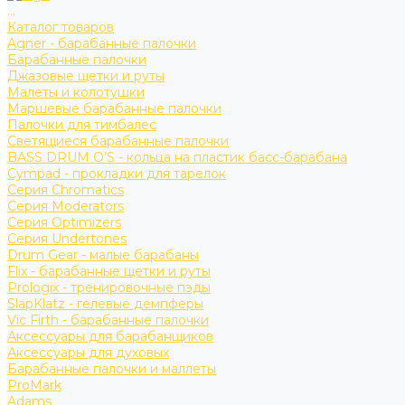
...
Каталог товаров
Agner - барабанные палочки
Барабанные палочки
Джазовые щетки и руты
Малеты и колотушки
Маршевые барабанные палочки
Палочки для тимбалес
Светящиеся барабанные палочки
BASS DRUM O’S - кольца на пластик басс-барабана
Cympad - прокладки для тарелок
Серия Chromatics
Серия Moderators
Серия Optimizers
Серия Undertones
Drum Gear - малые барабаны
Flix - барабанные щетки и руты
Prologix - тренировочные пэды
SlapKlatz - гелевые демпферы
Vic Firth - барабанные палочки
Аксессуары для барабанщиков
Аксессуары для духовых
Барабанные палочки и маллеты
ProMark
Adams