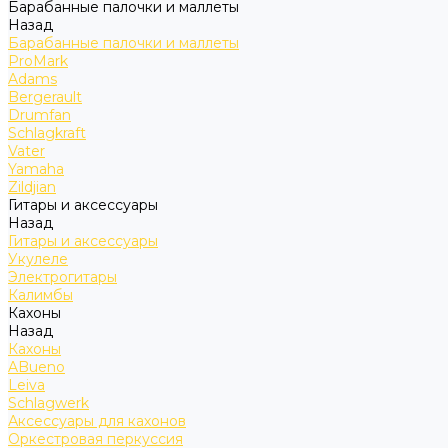
Барабанные палочки и маллеты
Назад
Барабанные палочки и маллеты
ProMark
Adams
Bergerault
Drumfan
Schlagkraft
Vater
Yamaha
Zildjian
Гитары и аксессуары
Назад
Гитары и аксессуары
Укулеле
Электрогитары
Калимбы
Кахоны
Назад
Кахоны
ABueno
Leiva
Schlagwerk
Аксессуары для кахонов
Оркестровая перкуссия