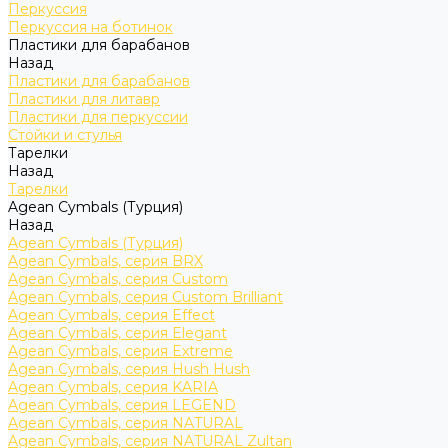
Перкуссия
Перкуссия на ботинок
Пластики для барабанов
Назад
Пластики для барабанов
Пластики для литавр
Пластики для перкуссии
Стойки и стулья
Тарелки
Назад
Тарелки
Agean Cymbals (Турция)
Назад
Agean Cymbals (Турция)
Agean Cymbals, серия BRX
Agean Cymbals, серия Custom
Agean Cymbals, серия Custom Brilliant
Agean Cymbals, серия Effect
Agean Cymbals, серия Elegant
Agean Cymbals, серия Extreme
Agean Cymbals, серия Hush Hush
Agean Cymbals, серия KARIA
Agean Cymbals, серия LEGEND
Agean Cymbals, серия NATURAL
Agean Cymbals, серия NATURAL Zultan