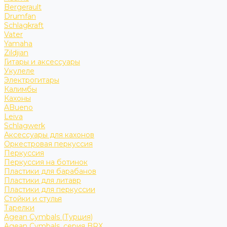
Bergerault
Drumfan
Schlagkraft
Vater
Yamaha
Zildjian
Гитары и аксессуары
Укулеле
Электрогитары
Калимбы
Кахоны
ABueno
Leiva
Schlagwerk
Аксессуары для кахонов
Оркестровая перкуссия
Перкуссия
Перкуссия на ботинок
Пластики для барабанов
Пластики для литавр
Пластики для перкуссии
Стойки и стулья
Тарелки
Agean Cymbals (Турция)
Agean Cymbals, серия BRX