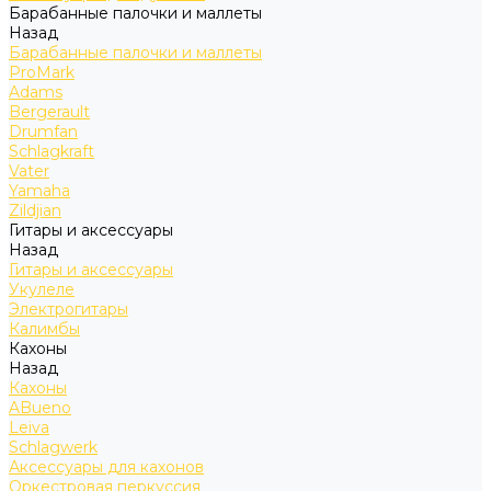
Барабанные палочки и маллеты
Назад
Барабанные палочки и маллеты
ProMark
Adams
Bergerault
Drumfan
Schlagkraft
Vater
Yamaha
Zildjian
Гитары и аксессуары
Назад
Гитары и аксессуары
Укулеле
Электрогитары
Калимбы
Кахоны
Назад
Кахоны
ABueno
Leiva
Schlagwerk
Аксессуары для кахонов
Оркестровая перкуссия