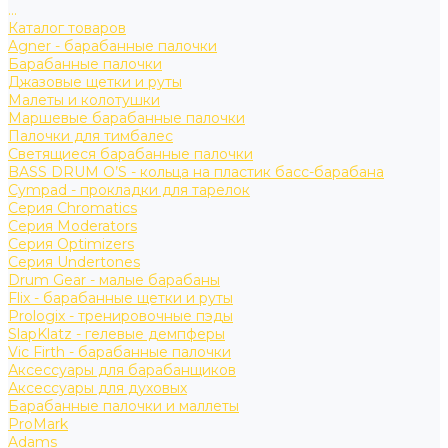
...
Каталог товаров
Agner - барабанные палочки
Барабанные палочки
Джазовые щетки и руты
Малеты и колотушки
Маршевые барабанные палочки
Палочки для тимбалес
Светящиеся барабанные палочки
BASS DRUM O’S - кольца на пластик басс-барабана
Cympad - прокладки для тарелок
Серия Chromatics
Серия Moderators
Серия Optimizers
Серия Undertones
Drum Gear - малые барабаны
Flix - барабанные щетки и руты
Prologix - тренировочные пэды
SlapKlatz - гелевые демпферы
Vic Firth - барабанные палочки
Аксессуары для барабанщиков
Аксессуары для духовых
Барабанные палочки и маллеты
ProMark
Adams