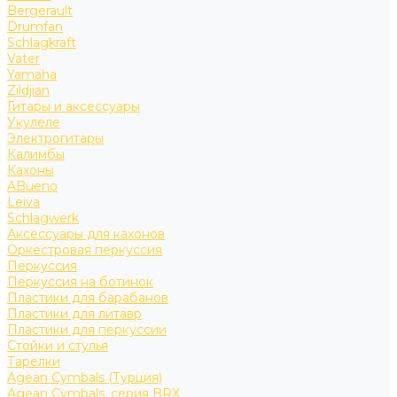
Bergerault
Drumfan
Schlagkraft
Vater
Yamaha
Zildjian
Гитары и аксессуары
Укулеле
Электрогитары
Калимбы
Кахоны
ABueno
Leiva
Schlagwerk
Аксессуары для кахонов
Оркестровая перкуссия
Перкуссия
Перкуссия на ботинок
Пластики для барабанов
Пластики для литавр
Пластики для перкуссии
Стойки и стулья
Тарелки
Agean Cymbals (Турция)
Agean Cymbals, серия BRX