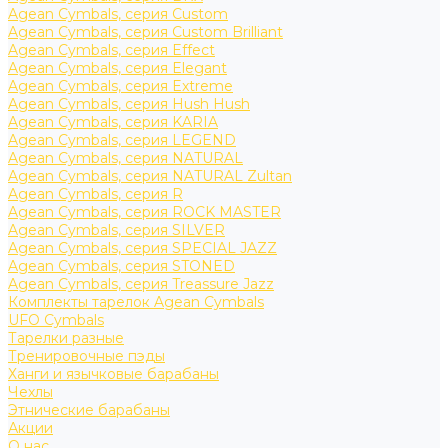
Agean Cymbals, серия Custom
Agean Cymbals, серия Custom Brilliant
Agean Cymbals, серия Effect
Agean Cymbals, серия Elegant
Agean Cymbals, серия Extreme
Agean Cymbals, серия Hush Hush
Agean Cymbals, серия KARIA
Agean Cymbals, серия LEGEND
Agean Cymbals, серия NATURAL
Agean Cymbals, серия NATURAL Zultan
Agean Cymbals, серия R
Agean Cymbals, серия ROCK MASTER
Agean Cymbals, серия SILVER
Agean Cymbals, серия SPECIAL JAZZ
Agean Cymbals, серия STONED
Agean Cymbals, серия Treassure Jazz
Комплекты тарелок Agean Cymbals
UFO Cymbals
Тарелки разные
Тренировочные пэды
Ханги и язычковые барабаны
Чехлы
Этнические барабаны
Акции
О нас