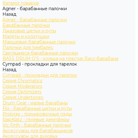
Каталог товаров
Agner - барабанные палочки
Назад
Agner - барабанные палочки
Барабанные палочки
Джазовые щетки и руты
Малеты и колотушки
Маршевые барабанные палочки
Палочки для тимбалес
Светящиеся барабанные палочки
BASS DRUM O’S - кольца на пластик басс-барабана
Cympad - прокладки для тарелок
Назад
Cympad - прокладки для тарелок
Серия Chromatics
Серия Moderators
Серия Optimizers
Серия Undertones
Drum Gear - малые барабаны
Flix - барабанные щетки и руты
Prologix - тренировочные пэды
SlapKlatz - гелевые демпферы
Vic Firth - барабанные палочки
Аксессуары для барабанщиков
Аксессуары для духовых