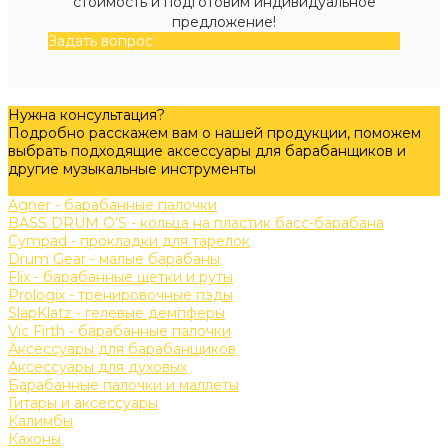
стоимость и подготовим индивидуальное
предложение!
Задать вопрос
Нужна консультация?
Подробно расскажем вам о нашей продукции, поможем
выбрать подходящие аксессуары для барабанщиков и
другие музыкальные инструменты
Задать вопрос
Agner - барабанные палочки
BASS DRUM O’S - кольца на пластик басс-барабана
Cympad - прокладки для тарелок
Drum Gear - малые барабаны
Flix - барабанные щетки и руты
Prologix - тренировочные пэды
SlapKlatz - гелевые демпферы
Vic Firth - барабанные палочки
Аксессуары для барабанщиков
Аксессуары для духовых
Барабанные палочки и маллеты
Гитары и аксессуары
Калимбы
Кахоны