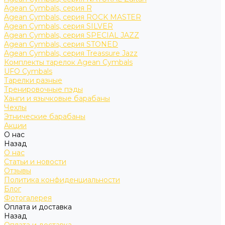
Agean Cymbals, серия R
Agean Cymbals, серия ROCK MASTER
Agean Cymbals, серия SILVER
Agean Cymbals, серия SPECIAL JAZZ
Agean Cymbals, серия STONED
Agean Cymbals, серия Treassure Jazz
Комплекты тарелок Agean Cymbals
UFO Cymbals
Тарелки разные
Тренировочные пэды
Ханги и язычковые барабаны
Чехлы
Этнические барабаны
Акции
О нас
Назад
О нас
Статьи и новости
Отзывы
Политика конфиденциальности
Блог
Фотогалерея
Оплата и доставка
Назад