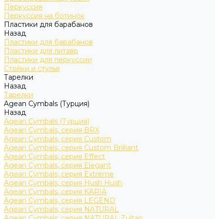
Перкуссия
Перкуссия на ботинок
Пластики для барабанов
Назад
Пластики для барабанов
Пластики для литавр
Пластики для перкуссии
Стойки и стулья
Тарелки
Назад
Тарелки
Agean Cymbals (Турция)
Назад
Agean Cymbals (Турция)
Agean Cymbals, серия BRX
Agean Cymbals, серия Custom
Agean Cymbals, серия Custom Brilliant
Agean Cymbals, серия Effect
Agean Cymbals, серия Elegant
Agean Cymbals, серия Extreme
Agean Cymbals, серия Hush Hush
Agean Cymbals, серия KARIA
Agean Cymbals, серия LEGEND
Agean Cymbals, серия NATURAL
Agean Cymbals, серия NATURAL Zultan