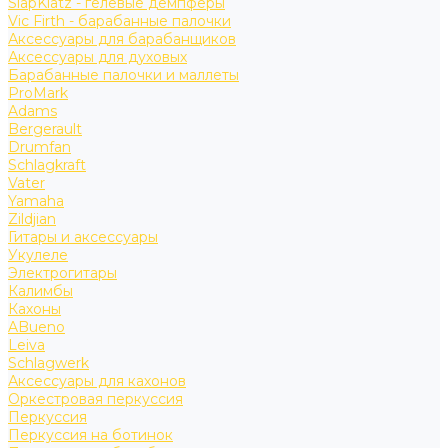
SlapKlatz - гелевые демпферы
Vic Firth - барабанные палочки
Аксессуары для барабанщиков
Аксессуары для духовых
Барабанные палочки и маллеты
ProMark
Adams
Bergerault
Drumfan
Schlagkraft
Vater
Yamaha
Zildjian
Гитары и аксессуары
Укулеле
Электрогитары
Калимбы
Кахоны
ABueno
Leiva
Schlagwerk
Аксессуары для кахонов
Оркестровая перкуссия
Перкуссия
Перкуссия на ботинок