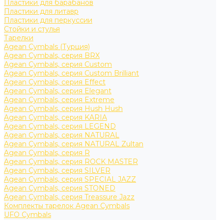
Пластики для барабанов
Пластики для литавр
Пластики для перкуссии
Стойки и стулья
Тарелки
Agean Cymbals (Турция)
Agean Cymbals, серия BRX
Agean Cymbals, серия Custom
Agean Cymbals, серия Custom Brilliant
Agean Cymbals, серия Effect
Agean Cymbals, серия Elegant
Agean Cymbals, серия Extreme
Agean Cymbals, серия Hush Hush
Agean Cymbals, серия KARIA
Agean Cymbals, серия LEGEND
Agean Cymbals, серия NATURAL
Agean Cymbals, серия NATURAL Zultan
Agean Cymbals, серия R
Agean Cymbals, серия ROCK MASTER
Agean Cymbals, серия SILVER
Agean Cymbals, серия SPECIAL JAZZ
Agean Cymbals, серия STONED
Agean Cymbals, серия Treassure Jazz
Комплекты тарелок Agean Cymbals
UFO Cymbals