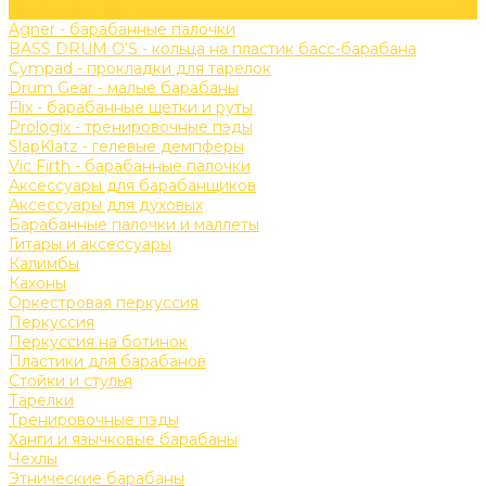
Задать вопрос
Agner - барабанные палочки
BASS DRUM O’S - кольца на пластик басс-барабана
Cympad - прокладки для тарелок
Drum Gear - малые барабаны
Flix - барабанные щетки и руты
Prologix - тренировочные пэды
SlapKlatz - гелевые демпферы
Vic Firth - барабанные палочки
Аксессуары для барабанщиков
Аксессуары для духовых
Барабанные палочки и маллеты
Гитары и аксессуары
Калимбы
Кахоны
Оркестровая перкуссия
Перкуссия
Перкуссия на ботинок
Пластики для барабанов
Стойки и стулья
Тарелки
Тренировочные пэды
Ханги и язычковые барабаны
Чехлы
Этнические барабаны