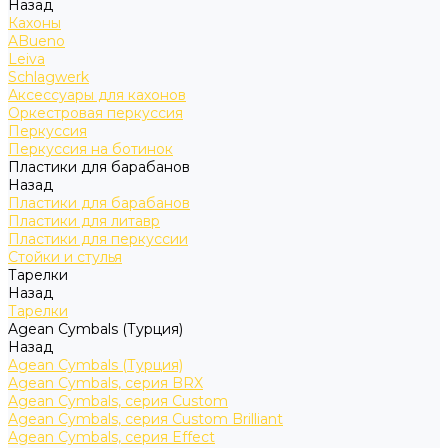
Назад
Кахоны
ABueno
Leiva
Schlagwerk
Аксессуары для кахонов
Оркестровая перкуссия
Перкуссия
Перкуссия на ботинок
Пластики для барабанов
Назад
Пластики для барабанов
Пластики для литавр
Пластики для перкуссии
Стойки и стулья
Тарелки
Назад
Тарелки
Agean Cymbals (Турция)
Назад
Agean Cymbals (Турция)
Agean Cymbals, серия BRX
Agean Cymbals, серия Custom
Agean Cymbals, серия Custom Brilliant
Agean Cymbals, серия Effect