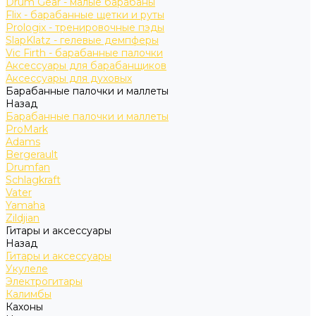
Drum Gear - малые барабаны
Flix - барабанные щетки и руты
Prologix - тренировочные пэды
SlapKlatz - гелевые демпферы
Vic Firth - барабанные палочки
Аксессуары для барабанщиков
Аксессуары для духовых
Барабанные палочки и маллеты
Назад
Барабанные палочки и маллеты
ProMark
Adams
Bergerault
Drumfan
Schlagkraft
Vater
Yamaha
Zildjian
Гитары и аксессуары
Назад
Гитары и аксессуары
Укулеле
Электрогитары
Калимбы
Кахоны