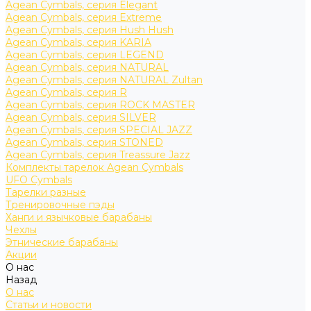
Agean Cymbals, серия Elegant
Agean Cymbals, серия Extreme
Agean Cymbals, серия Hush Hush
Agean Cymbals, серия KARIA
Agean Cymbals, серия LEGEND
Agean Cymbals, серия NATURAL
Agean Cymbals, серия NATURAL Zultan
Agean Cymbals, серия R
Agean Cymbals, серия ROCK MASTER
Agean Cymbals, серия SILVER
Agean Cymbals, серия SPECIAL JAZZ
Agean Cymbals, серия STONED
Agean Cymbals, серия Treassure Jazz
Комплекты тарелок Agean Cymbals
UFO Cymbals
Тарелки разные
Тренировочные пэды
Ханги и язычковые барабаны
Чехлы
Этнические барабаны
Акции
О нас
Назад
О нас
Статьи и новости