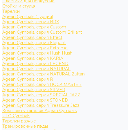
Пластики для перкуссии
Стойки и стулья
Тарелки
Agean Cymbals (Турция)
Agean Cymbals, серия BRX
Agean Cymbals, серия Custom
Agean Cymbals, серия Custom Brilliant
Agean Cymbals, серия Effect
Agean Cymbals, серия Elegant
Agean Cymbals, серия Extreme
Agean Cymbals, серия Hush Hush
Agean Cymbals, серия KARIA
Agean Cymbals, серия LEGEND
Agean Cymbals, серия NATURAL
Agean Cymbals, серия NATURAL Zultan
Agean Cymbals, серия R
Agean Cymbals, серия ROCK MASTER
Agean Cymbals, серия SILVER
Agean Cymbals, серия SPECIAL JAZZ
Agean Cymbals, серия STONED
Agean Cymbals, серия Treassure Jazz
Комплекты тарелок Agean Cymbals
UFO Cymbals
Тарелки разные
Тренировочные пэды