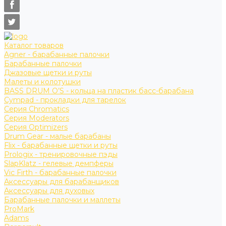
Каталог товаров
Agner - барабанные палочки
Барабанные палочки
Джазовые щетки и руты
Малеты и колотушки
BASS DRUM O’S - кольца на пластик басс-барабана
Cympad - прокладки для тарелок
Серия Chromatics
Серия Moderators
Серия Optimizers
Drum Gear - малые барабаны
Flix - барабанные щетки и руты
Prologix - тренировочные пэды
SlapKlatz - гелевые демпферы
Vic Firth - барабанные палочки
Аксессуары для барабанщиков
Аксессуары для духовых
Барабанные палочки и маллеты
ProMark
Adams