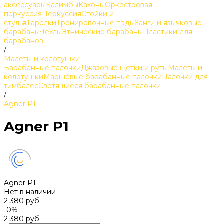
аксессуары
Калимбы
Кахоны
Оркестровая
перкуссия
Перкуссия
Стойки и
стулья
Тарелки
Тренировочные пэды
Ханги и язычковые
барабаны
Чехлы
Этнические барабаны
Пластики для
барабанов
/
Малеты и колотушки
Барабанные палочки
Джазовые щетки и руты
Малеты и
колотушки
Маршевые барабанные палочки
Палочки для
тимбалес
Светящиеся барабанные палочки
/
Agner P1
Agner P1
Agner P1
Нет в наличии
2 380 руб.
-0%
2 380 руб.