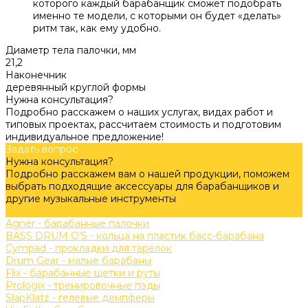
которого каждый барабанщик сможет подобрать
именно те модели, с которыми он будет «делать»
ритм так, как ему удобно.
Диаметр тела палочки, мм
21,2
Наконечник
деревянный круглой формы
Нужна консультация?
Подробно расскажем о наших услугах, видах работ и
типовых проектах, рассчитаем стоимость и подготовим
индивидуальное предложение!
Задать вопрос
Нужна консультация?
Подробно расскажем вам о нашей продукции, поможем
выбрать подходящие аксессуары для барабанщиков и
другие музыкальные инструменты
Задать вопрос
Agner - барабанные палочки
BASS DRUM O’S - кольца на пластик басс-барабана
Cympad - прокладки для тарелок
Drum Gear - малые барабаны
Flix - барабанные щетки и руты
Prologix - тренировочные пэды
SlapKlatz - гелевые демпферы