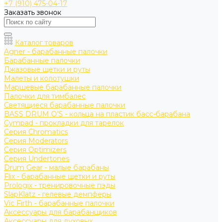
+7 (910) 475-04-17
Заказать звонок
Каталог товаров
Agner - барабанные палочки
Барабанные палочки
Джазовые щетки и руты
Малеты и колотушки
Маршевые барабанные палочки
Палочки для тимбалес
Светящиеся барабанные палочки
BASS DRUM O’S - кольца на пластик басс-барабана
Cympad - прокладки для тарелок
Серия Chromatics
Серия Moderators
Серия Optimizers
Серия Undertones
Drum Gear - малые барабаны
Flix - барабанные щетки и руты
Prologix - тренировочные пэды
SlapKlatz - гелевые демпферы
Vic Firth - барабанные палочки
Аксессуары для барабанщиков
Аксессуары для духовых