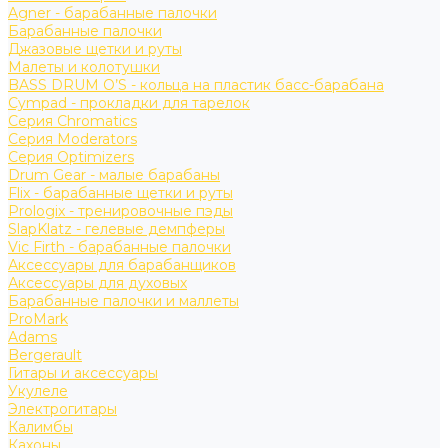
Agner - барабанные палочки
Барабанные палочки
Джазовые щетки и руты
Малеты и колотушки
BASS DRUM O’S - кольца на пластик басс-барабана
Cympad - прокладки для тарелок
Серия Chromatics
Серия Moderators
Серия Optimizers
Drum Gear - малые барабаны
Flix - барабанные щетки и руты
Prologix - тренировочные пэды
SlapKlatz - гелевые демпферы
Vic Firth - барабанные палочки
Аксессуары для барабанщиков
Аксессуары для духовых
Барабанные палочки и маллеты
ProMark
Adams
Bergerault
Гитары и аксессуары
Укулеле
Электрогитары
Калимбы
Кахоны