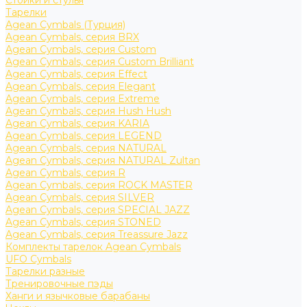
Стойки и стулья
Тарелки
Agean Cymbals (Турция)
Agean Cymbals, серия BRX
Agean Cymbals, серия Custom
Agean Cymbals, серия Custom Brilliant
Agean Cymbals, серия Effect
Agean Cymbals, серия Elegant
Agean Cymbals, серия Extreme
Agean Cymbals, серия Hush Hush
Agean Cymbals, серия KARIA
Agean Cymbals, серия LEGEND
Agean Cymbals, серия NATURAL
Agean Cymbals, серия NATURAL Zultan
Agean Cymbals, серия R
Agean Cymbals, серия ROCK MASTER
Agean Cymbals, серия SILVER
Agean Cymbals, серия SPECIAL JAZZ
Agean Cymbals, серия STONED
Agean Cymbals, серия Treassure Jazz
Комплекты тарелок Agean Cymbals
UFO Cymbals
Тарелки разные
Тренировочные пэды
Ханги и язычковые барабаны