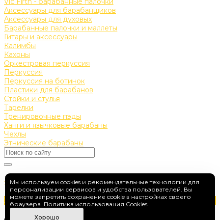
Vic Firth - барабанные палочки
Аксессуары для барабанщиков
Аксессуары для духовых
Барабанные палочки и маллеты
Гитары и аксессуары
Калимбы
Кахоны
Оркестровая перкуссия
Перкуссия
Перкуссия на ботинок
Пластики для барабанов
Стойки и стулья
Тарелки
Тренировочные пэды
Ханги и язычковые барабаны
Чехлы
Этнические барабаны
+7 (910) 475-04-17
Мы используем cookies и рекомендательные технологии для
персонализации сервисов и удобства пользователей. Вы
drumfan-s@yandex.ru
можете запретить сохранение cookie в настройках своего
Заказать звонок
браузера.
Политика использования Cookies
г. Москва, ул. Марксистская, 34 к10
Хорошо
© 2026 DrumFan, Все права защищены.