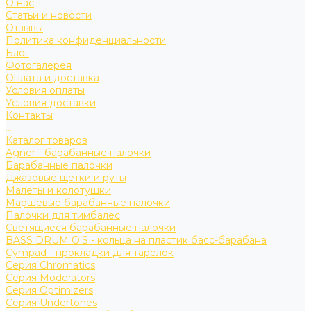
О нас
Статьи и новости
Отзывы
Политика конфиденциальности
Блог
Фотогалерея
Оплата и доставка
Условия оплаты
Условия доставки
Контакты
...
Каталог товаров
Agner - барабанные палочки
Барабанные палочки
Джазовые щетки и руты
Малеты и колотушки
Маршевые барабанные палочки
Палочки для тимбалес
Светящиеся барабанные палочки
BASS DRUM O’S - кольца на пластик басс-барабана
Cympad - прокладки для тарелок
Серия Chromatics
Серия Moderators
Серия Optimizers
Серия Undertones