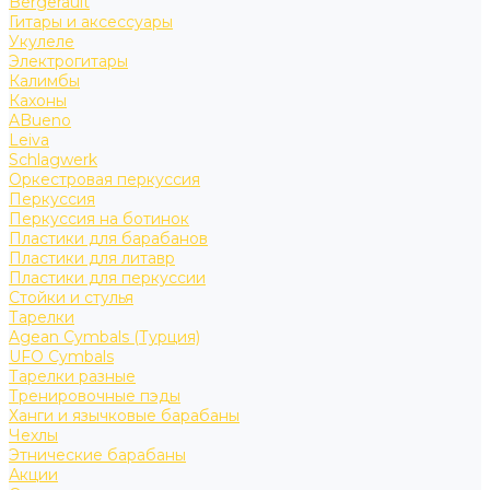
Bergerault
Гитары и аксессуары
Укулеле
Электрогитары
Калимбы
Кахоны
ABueno
Leiva
Schlagwerk
Оркестровая перкуссия
Перкуссия
Перкуссия на ботинок
Пластики для барабанов
Пластики для литавр
Пластики для перкуссии
Стойки и стулья
Тарелки
Agean Cymbals (Турция)
UFO Cymbals
Тарелки разные
Тренировочные пэды
Ханги и язычковые барабаны
Чехлы
Этнические барабаны
Акции