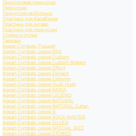
Оркестровая перкуссия
Перкуссия
Перкуссия на ботинок
Пластики для барабанов
Пластики для литавр
Пластики для перкуссии
Стойки и стулья
Тарелки
Agean Cymbals (Турция)
Agean Cymbals, серия BRX
Agean Cymbals, серия Custom
Agean Cymbals, серия Custom Brilliant
Agean Cymbals, серия Effect
Agean Cymbals, серия Elegant
Agean Cymbals, серия Extreme
Agean Cymbals, серия Hush Hush
Agean Cymbals, серия KARIA
Agean Cymbals, серия LEGEND
Agean Cymbals, серия NATURAL
Agean Cymbals, серия NATURAL Zultan
Agean Cymbals, серия R
Agean Cymbals, серия ROCK MASTER
Agean Cymbals, серия SILVER
Agean Cymbals, серия SPECIAL JAZZ
Agean Cymbals, серия STONED