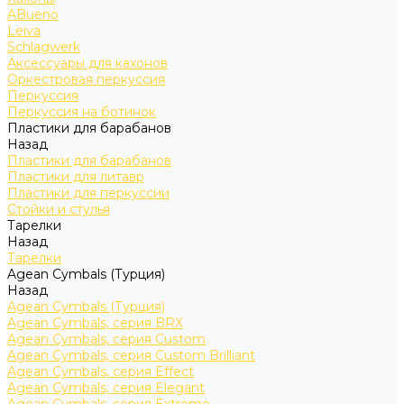
ABueno
Leiva
Schlagwerk
Аксессуары для кахонов
Оркестровая перкуссия
Перкуссия
Перкуссия на ботинок
Пластики для барабанов
Назад
Пластики для барабанов
Пластики для литавр
Пластики для перкуссии
Стойки и стулья
Тарелки
Назад
Тарелки
Agean Cymbals (Турция)
Назад
Agean Cymbals (Турция)
Agean Cymbals, серия BRX
Agean Cymbals, серия Custom
Agean Cymbals, серия Custom Brilliant
Agean Cymbals, серия Effect
Agean Cymbals, серия Elegant