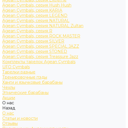
Agean Cymbals, серия Extreme
Agean Cymbals, серия Hush Hush
Agean Cymbals, серия KARIA
Agean Cymbals, серия LEGEND
Agean Cymbals, серия NATURAL
Agean Cymbals, серия NATURAL Zultan
Agean Cymbals, серия R
Agean Cymbals, серия ROCK MASTER
Agean Cymbals, серия SILVER
Agean Cymbals, серия SPECIAL JAZZ
Agean Cymbals, серия STONED
Agean Cymbals, серия Treassure Jazz
Комплекты тарелок Agean Cymbals
UFO Cymbals
Тарелки разные
Тренировочные пэды
Ханги и язычковые барабаны
Чехлы
Этнические барабаны
Акции
О нас
Назад
О нас
Статьи и новости
Отзывы