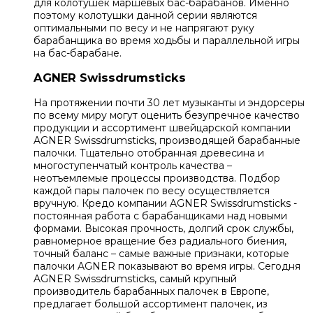
для колотушек маршевых бас-барабанов. Именно
поэтому колотушки данной серии являются
оптимальными по весу и не напрягают руку
барабанщика во время ходьбы и параллельной игры
на бас-барабане.
AGNER Swissdrumsticks
На протяжении почти 30 лет музыканты и эндорсеры
по всему миру могут оценить безупречное качество
продукции и ассортимент швейцарской компании
AGNER Swissdrumsticks, производящей барабанные
палочки. Тщательно отобранная древесина и
многоступенчатый контроль качества –
неотъемлемые процессы производства. Подбор
каждой пары палочек по весу осуществляется
вручную. Кредо компании AGNER Swissdrumsticks -
постоянная работа с барабанщиками над новыми
формами. Высокая прочность, долгий срок службы,
равномерное вращение без радиального биения,
точный баланс – самые важные признаки, которые
палочки AGNER показывают во время игры. Сегодня
AGNER Swissdrumsticks, самый крупный
производитель барабанных палочек в Европе,
предлагает большой ассортимент палочек, из