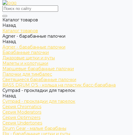
Каталог товаров
Назад
Каталог товаров
Agner - барабанные палочки
Назад
Agner - барабанные палочки
Барабанные палочки
Джазовые щетки и руты
Малеты и колотушки
Маршевые барабанные палочки
Палочки для тимбалес
Светящиеся барабанные палочки
BASS DRUM O’S - кольца на пластик басс-барабана
Cympad - прокладки для тарелок
Назад
Cympad - прокладки для тарелок
Серия Chromatics
Серия Moderators
Серия Optimizers
Серия Undertones
Drum Gear - малые барабаны
Flix - барабанные щетки и руты