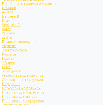
Барабанные палочки и маллеты
ProMark
Adams
Bergerault
Drumfan
Schlagkraft
Vater
Yamaha
Zildjian
Гитары и аксессуары
Укулеле
Электрогитары
Калимбы
Кахоны
ABueno
Leiva
Schlagwerk
Аксессуары для кахонов
Оркестровая перкуссия
Перкуссия
Перкуссия на ботинок
Пластики для барабанов
Пластики для литавр
Пластики для перкуссии