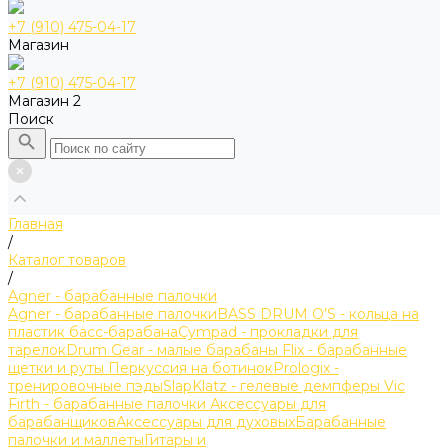
+7 (910) 475-04-17
Магазин
+7 (910) 475-04-17
Магазин 2
Поиск
Главная
/
Каталог товаров
/
Agner - барабанные палочки
Agner - барабанные палочки
BASS DRUM O’S - кольца на
пластик басс-барабана
Cympad - прокладки для
тарелок
Drum Gear - малые барабаны
Flix - барабанные
щетки и руты
Перкуссия на ботинок
Prologix -
тренировочные пэды
SlapKlatz - гелевые демпферы
Vic
Firth - барабанные палочки
Аксессуары для
барабанщиков
Аксессуары для духовых
Барабанные
палочки и маллеты
Гитары и