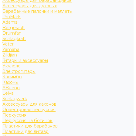
Аксессуары для барабанщиков
Аксессуары для духовых
Барабанные палочки и маллеты
ProMark
Adams
Bergerault
Drumfan
Schlagkraft
Vater
Yamaha
Zildjian
Гитары и аксессуары
Укулеле
Электрогитары
Калимбы
Кахоны
ABueno
Leiva
Schlagwerk
Аксессуары для кахонов
Оркестровая перкуссия
Перкуссия
Перкуссия на ботинок
Пластики для барабанов
Пластики для литавр