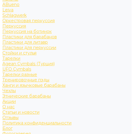
ABueno
Leiva
Schlagwerk
Оркестровая перкуссия
Перкуссия
Перкуссия на ботинок
Пластики для барабанов
Пластики для литавр
Пластики для перкуссии
Стойки и стулья
Тарелки
Agean Cymbals (Турция)
UFO Cymbals
Тарелки разные
Тренировочные пэды
Ханги и язычковые барабаны
Чехлы
Этнические барабаны
Акции
О нас
Статьи и новости
Отзывы
Политика конфиденциальности
Блог
Фотогалерея