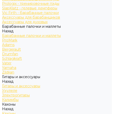
Prologix - тренировочные пэды
SlapKlatz - гелевые демпферы
Vic Firth - барабанные палочки
Аксессуары для барабанщиков
Аксессуары для духовых
Барабанные палочки и маллеты
Назад
Барабанные палочки и маллеты
ProMark
Adams
Bergerault
Drumfan
Schlagkraft
Vater
Yamaha
Zildjian
Гитары и аксессуары
Назад
Гитары и аксессуары
Укулеле
Электрогитары
Калимбы
Кахоны
Назад
Кахоны