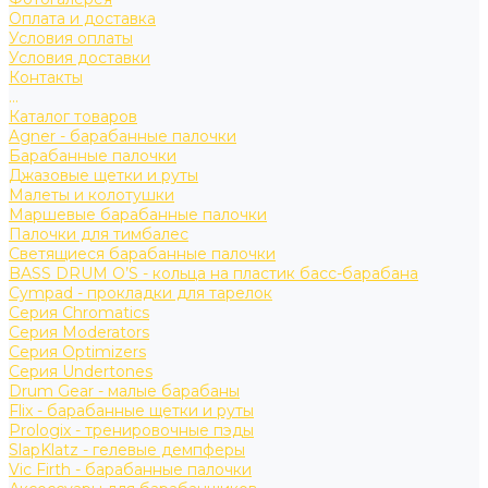
Оплата и доставка
Условия оплаты
Условия доставки
Контакты
...
Каталог товаров
Agner - барабанные палочки
Барабанные палочки
Джазовые щетки и руты
Малеты и колотушки
Маршевые барабанные палочки
Палочки для тимбалес
Светящиеся барабанные палочки
BASS DRUM O’S - кольца на пластик басс-барабана
Cympad - прокладки для тарелок
Серия Chromatics
Серия Moderators
Серия Optimizers
Серия Undertones
Drum Gear - малые барабаны
Flix - барабанные щетки и руты
Prologix - тренировочные пэды
SlapKlatz - гелевые демпферы
Vic Firth - барабанные палочки