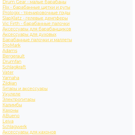
Drum Gear - малые барабаны
Flix - барабанные щетки и руты
Prologix - тренировочные пэды
SlapKlatz - гелевые демпферы
Vic Firth - барабанные палочки
Аксессуары для барабанщиков
Аксессуары для духовых
Барабанные палочки и маллеты
ProMark
Adams
Bergerault
Drumfan
Schlagkraft
Vater
Yamaha
Zildjian
Гитары и аксессуары
Укулеле
Электрогитары
Калимбы
Кахоны
ABueno
Leiva
Schlagwerk
Аксессуары для кахонов