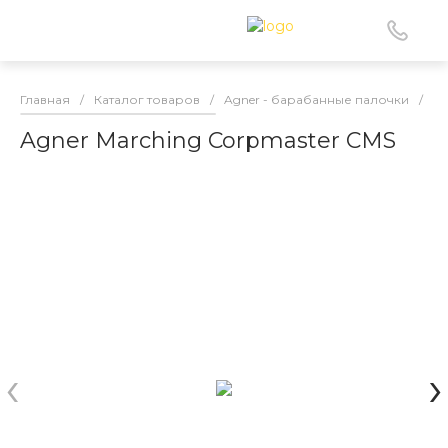
Главная
/
Каталог товаров
/
Agner - барабанные палочки
/
М
Agner Marching Corpmaster CMS
‹
›