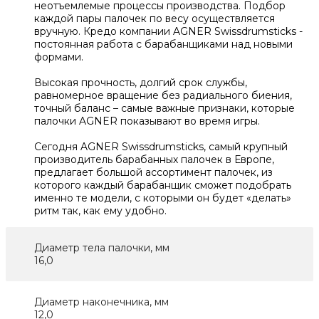
неотъемлемые процессы производства. Подбор
каждой пары палочек по весу осуществляется
вручную. Кредо компании AGNER Swissdrumsticks -
постоянная работа с барабанщиками над новыми
формами.
Высокая прочность, долгий срок службы,
равномерное вращение без радиального биения,
точный баланс – самые важные признаки, которые
палочки AGNER показывают во время игры.
Сегодня AGNER Swissdrumsticks, самый крупный
производитель барабанных палочек в Европе,
предлагает большой ассортимент палочек, из
которого каждый барабанщик сможет подобрать
именно те модели, с которыми он будет «делать»
ритм так, как ему удобно.
Диаметр тела палочки, мм
16,0
Диаметр наконечника, мм
12,0