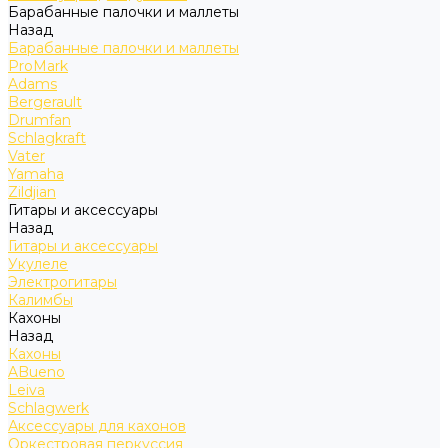
Барабанные палочки и маллеты
Назад
Барабанные палочки и маллеты
ProMark
Adams
Bergerault
Drumfan
Schlagkraft
Vater
Yamaha
Zildjian
Гитары и аксессуары
Назад
Гитары и аксессуары
Укулеле
Электрогитары
Калимбы
Кахоны
Назад
Кахоны
ABueno
Leiva
Schlagwerk
Аксессуары для кахонов
Оркестровая перкуссия