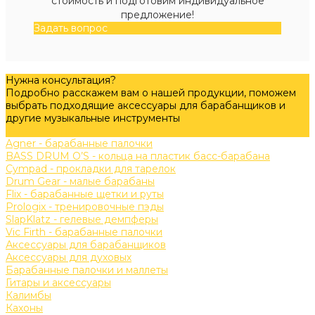
стоимость и подготовим индивидуальное
предложение!
Задать вопрос
Нужна консультация?
Подробно расскажем вам о нашей продукции, поможем
выбрать подходящие аксессуары для барабанщиков и
другие музыкальные инструменты
Задать вопрос
Agner - барабанные палочки
BASS DRUM O’S - кольца на пластик басс-барабана
Cympad - прокладки для тарелок
Drum Gear - малые барабаны
Flix - барабанные щетки и руты
Prologix - тренировочные пэды
SlapKlatz - гелевые демпферы
Vic Firth - барабанные палочки
Аксессуары для барабанщиков
Аксессуары для духовых
Барабанные палочки и маллеты
Гитары и аксессуары
Калимбы
Кахоны