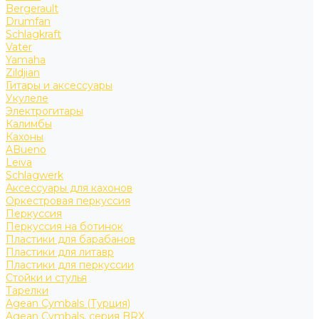
Bergerault
Drumfan
Schlagkraft
Vater
Yamaha
Zildjian
Гитары и аксессуары
Укулеле
Электрогитары
Калимбы
Кахоны
ABueno
Leiva
Schlagwerk
Аксессуары для кахонов
Оркестровая перкуссия
Перкуссия
Перкуссия на ботинок
Пластики для барабанов
Пластики для литавр
Пластики для перкуссии
Стойки и стулья
Тарелки
Agean Cymbals (Турция)
Agean Cymbals, серия BRX