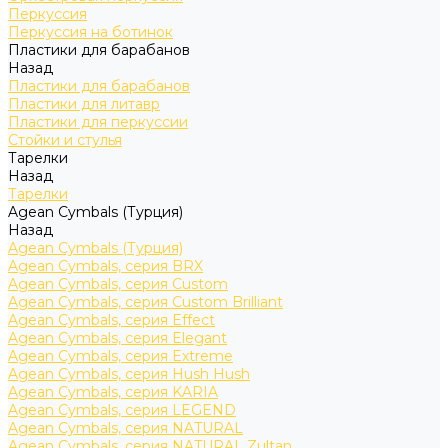
Перкуссия
Перкуссия на ботинок
Пластики для барабанов
Назад
Пластики для барабанов
Пластики для литавр
Пластики для перкуссии
Стойки и стулья
Тарелки
Назад
Тарелки
Agean Cymbals (Турция)
Назад
Agean Cymbals (Турция)
Agean Cymbals, серия BRX
Agean Cymbals, серия Custom
Agean Cymbals, серия Custom Brilliant
Agean Cymbals, серия Effect
Agean Cymbals, серия Elegant
Agean Cymbals, серия Extreme
Agean Cymbals, серия Hush Hush
Agean Cymbals, серия KARIA
Agean Cymbals, серия LEGEND
Agean Cymbals, серия NATURAL
Agean Cymbals, серия NATURAL Zultan