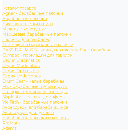
...
Каталог товаров
Agner - барабанные палочки
Барабанные палочки
Джазовые щетки и руты
Малеты и колотушки
Маршевые барабанные палочки
Палочки для тимбалес
Светящиеся барабанные палочки
BASS DRUM O’S - кольца на пластик басс-барабана
Cympad - прокладки для тарелок
Серия Chromatics
Серия Moderators
Серия Optimizers
Серия Undertones
Drum Gear - малые барабаны
Flix - барабанные щетки и руты
Prologix - тренировочные пэды
SlapKlatz - гелевые демпферы
Vic Firth - барабанные палочки
Аксессуары для барабанщиков
Аксессуары для духовых
Барабанные палочки и маллеты
ProMark
Adams