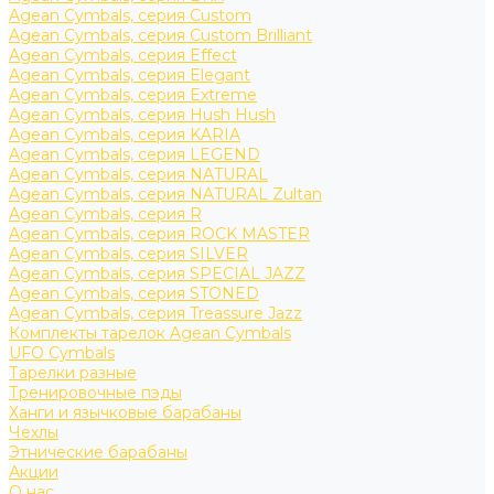
Agean Cymbals, серия Custom
Agean Cymbals, серия Custom Brilliant
Agean Cymbals, серия Effect
Agean Cymbals, серия Elegant
Agean Cymbals, серия Extreme
Agean Cymbals, серия Hush Hush
Agean Cymbals, серия KARIA
Agean Cymbals, серия LEGEND
Agean Cymbals, серия NATURAL
Agean Cymbals, серия NATURAL Zultan
Agean Cymbals, серия R
Agean Cymbals, серия ROCK MASTER
Agean Cymbals, серия SILVER
Agean Cymbals, серия SPECIAL JAZZ
Agean Cymbals, серия STONED
Agean Cymbals, серия Treassure Jazz
Комплекты тарелок Agean Cymbals
UFO Cymbals
Тарелки разные
Тренировочные пэды
Ханги и язычковые барабаны
Чехлы
Этнические барабаны
Акции
О нас