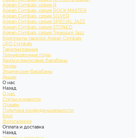
Agean Cymbals, серия R
Agean Cymbals, серия ROCK MASTER
Agean Cymbals, серия SILVER
Agean Cymbals, серия SPECIAL JAZZ
Agean Cymbals, серия STONED
Agean Cymbals, серия Treassure Jazz
Комплекты тарелок Agean Cymbals
UFO Cymbals
Тарелки разные
Тренировочные пэды
Ханги и язычковые барабаны
Чехлы
Этнические барабаны
Акции
О нас
Назад
О нас
Статьи и новости
Отзывы
Политика конфиденциальности
Блог
Фотогалерея
Оплата и доставка
Назад