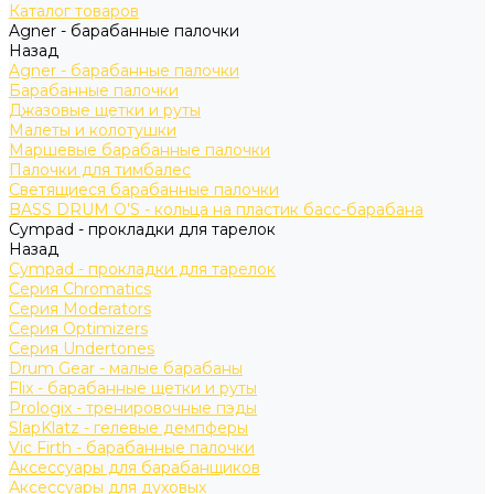
Каталог товаров
Agner - барабанные палочки
Назад
Agner - барабанные палочки
Барабанные палочки
Джазовые щетки и руты
Малеты и колотушки
Маршевые барабанные палочки
Палочки для тимбалес
Светящиеся барабанные палочки
BASS DRUM O’S - кольца на пластик басс-барабана
Cympad - прокладки для тарелок
Назад
Cympad - прокладки для тарелок
Серия Chromatics
Серия Moderators
Серия Optimizers
Серия Undertones
Drum Gear - малые барабаны
Flix - барабанные щетки и руты
Prologix - тренировочные пэды
SlapKlatz - гелевые демпферы
Vic Firth - барабанные палочки
Аксессуары для барабанщиков
Аксессуары для духовых