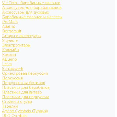
Vic Firth - барабанные палочки
Аксессуары для барабанщиков
Аксессуары для духовых
Барабанные палочки и маллеты
ProMark
Adams
Bergerault
Гитары и аксессуары
Укулеле
Электрогитары
Калимбы
Кахоны
ABueno
Leiva
Schlagwerk
Оркестровая перкуссия
Перкуссия
Перкуссия на ботинок
Пластики для барабанов
Пластики для литавр
Пластики для перкуссии
Стойки и стулья
Тарелки
Agean Cymbals (Турция)
UFO Cymbals