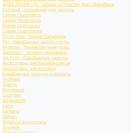
BASS DRUM O’S - кольца на пластик басс-барабана
Cympad - прокладки для тарелок
Серия Chromatics
Серия Moderators
Серия Optimizers
Серия Undertones
Drum Gear - малые барабаны
Flix - барабанные щетки и руты
Prologix - тренировочные пэды
SlapKlatz - гелевые демпферы
Vic Firth - барабанные палочки
Аксессуары для барабанщиков
Аксессуары для духовых
Барабанные палочки и маллеты
ProMark
Adams
Bergerault
Drumfan
Schlagkraft
Vater
Yamaha
Zildjian
Гитары и аксессуары
Укулеле
Электрогитары