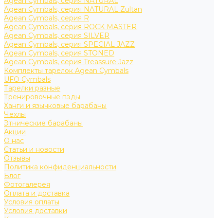
Agean Cymbals, серия NATURAL
Agean Cymbals, серия NATURAL Zultan
Agean Cymbals, серия R
Agean Cymbals, серия ROCK MASTER
Agean Cymbals, серия SILVER
Agean Cymbals, серия SPECIAL JAZZ
Agean Cymbals, серия STONED
Agean Cymbals, серия Treassure Jazz
Комплекты тарелок Agean Cymbals
UFO Cymbals
Тарелки разные
Тренировочные пэды
Ханги и язычковые барабаны
Чехлы
Этнические барабаны
Акции
О нас
Статьи и новости
Отзывы
Политика конфиденциальности
Блог
Фотогалерея
Оплата и доставка
Условия оплаты
Условия доставки