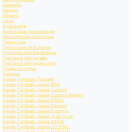
Калимбы
Кахоны
ABueno
Leiva
Schlagwerk
Аксессуары для кахонов
Оркестровая перкуссия
Перкуссия
Перкуссия на ботинок
Пластики для барабанов
Пластики для литавр
Пластики для перкуссии
Стойки и стулья
Тарелки
Agean Cymbals (Турция)
Agean Cymbals, серия BRX
Agean Cymbals, серия Custom
Agean Cymbals, серия Custom Brilliant
Agean Cymbals, серия Effect
Agean Cymbals, серия Elegant
Agean Cymbals, серия Extreme
Agean Cymbals, серия Hush Hush
Agean Cymbals, серия KARIA
Agean Cymbals, серия LEGEND