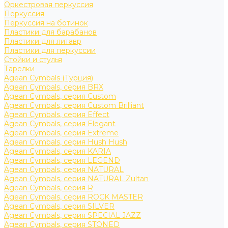
Оркестровая перкуссия
Перкуссия
Перкуссия на ботинок
Пластики для барабанов
Пластики для литавр
Пластики для перкуссии
Стойки и стулья
Тарелки
Agean Cymbals (Турция)
Agean Cymbals, серия BRX
Agean Cymbals, серия Custom
Agean Cymbals, серия Custom Brilliant
Agean Cymbals, серия Effect
Agean Cymbals, серия Elegant
Agean Cymbals, серия Extreme
Agean Cymbals, серия Hush Hush
Agean Cymbals, серия KARIA
Agean Cymbals, серия LEGEND
Agean Cymbals, серия NATURAL
Agean Cymbals, серия NATURAL Zultan
Agean Cymbals, серия R
Agean Cymbals, серия ROCK MASTER
Agean Cymbals, серия SILVER
Agean Cymbals, серия SPECIAL JAZZ
Agean Cymbals, серия STONED