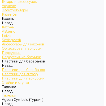
Гитары и аксессуары
Укулеле
Электрогитары
Калимбы
Кахоны
Назад
Кахоны
ABueno
Leiva
Schlagwerk
Аксессуары для кахонов
Оркестровая перкуссия
Перкуссия
Перкуссия на ботинок
Пластики для барабанов
Назад
Пластики для барабанов
Пластики для литавр
Пластики для перкуссии
Стойки и стулья
Тарелки
Назад
Тарелки
Agean Cymbals (Турция)
Назад