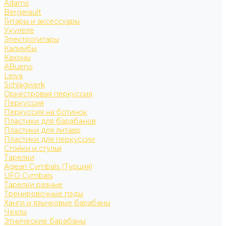
Adams
Bergerault
Гитары и аксессуары
Укулеле
Электрогитары
Калимбы
Кахоны
ABueno
Leiva
Schlagwerk
Оркестровая перкуссия
Перкуссия
Перкуссия на ботинок
Пластики для барабанов
Пластики для литавр
Пластики для перкуссии
Стойки и стулья
Тарелки
Agean Cymbals (Турция)
UFO Cymbals
Тарелки разные
Тренировочные пэды
Ханги и язычковые барабаны
Чехлы
Этнические барабаны