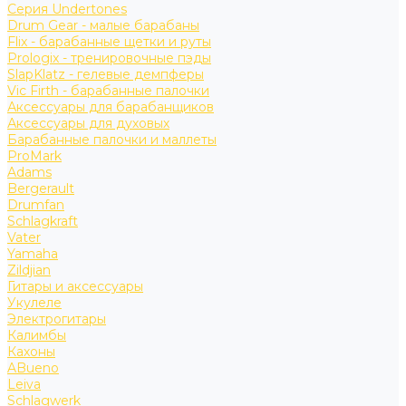
Серия Undertones
Drum Gear - малые барабаны
Flix - барабанные щетки и руты
Prologix - тренировочные пэды
SlapKlatz - гелевые демпферы
Vic Firth - барабанные палочки
Аксессуары для барабанщиков
Аксессуары для духовых
Барабанные палочки и маллеты
ProMark
Adams
Bergerault
Drumfan
Schlagkraft
Vater
Yamaha
Zildjian
Гитары и аксессуары
Укулеле
Электрогитары
Калимбы
Кахоны
ABueno
Leiva
Schlagwerk