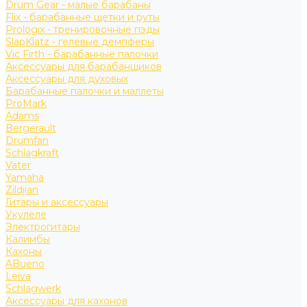
Drum Gear - малые барабаны
Flix - барабанные щетки и руты
Prologix - тренировочные пэды
SlapKlatz - гелевые демпферы
Vic Firth - барабанные палочки
Аксессуары для барабанщиков
Аксессуары для духовых
Барабанные палочки и маллеты
ProMark
Adams
Bergerault
Drumfan
Schlagkraft
Vater
Yamaha
Zildjian
Гитары и аксессуары
Укулеле
Электрогитары
Калимбы
Кахоны
ABueno
Leiva
Schlagwerk
Аксессуары для кахонов