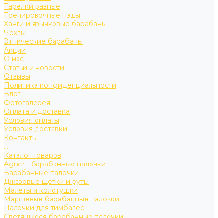
Тарелки разные
Тренировочные пэды
Ханги и язычковые барабаны
Чехлы
Этнические барабаны
Акции
О нас
Статьи и новости
Отзывы
Политика конфиденциальности
Блог
Фотогалерея
Оплата и доставка
Условия оплаты
Условия доставки
Контакты
...
Каталог товаров
Agner - барабанные палочки
Барабанные палочки
Джазовые щетки и руты
Малеты и колотушки
Маршевые барабанные палочки
Палочки для тимбалес
Светящиеся барабанные палочки