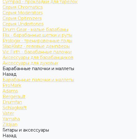
Cympad - прокладки для тарелок
Серия Chromatics
Серия Moderators
Серия Optimizers
Серия Undertones
Drum Gear - малые барабаны
Flix - барабанные щетки и руты
Prologix - тренировочные пэды
SlapKlatz - гелевые демпферы
Vic Firth - барабанные палочки
Аксессуары для барабанщиков
Аксессуары для духовых
Барабанные палочки и маллеты
Назад
Барабанные палочки и маллеты
ProMark
Adams
Bergerault
Drumfan
Schlagkraft
Vater
Yamaha
Zildjian
Гитары и аксессуары
Назад