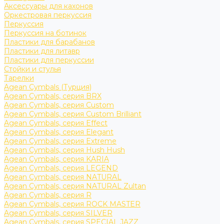
Аксессуары для кахонов
Оркестровая перкуссия
Перкуссия
Перкуссия на ботинок
Пластики для барабанов
Пластики для литавр
Пластики для перкуссии
Стойки и стулья
Тарелки
Agean Cymbals (Турция)
Agean Cymbals, серия BRX
Agean Cymbals, серия Custom
Agean Cymbals, серия Custom Brilliant
Agean Cymbals, серия Effect
Agean Cymbals, серия Elegant
Agean Cymbals, серия Extreme
Agean Cymbals, серия Hush Hush
Agean Cymbals, серия KARIA
Agean Cymbals, серия LEGEND
Agean Cymbals, серия NATURAL
Agean Cymbals, серия NATURAL Zultan
Agean Cymbals, серия R
Agean Cymbals, серия ROCK MASTER
Agean Cymbals, серия SILVER
Agean Cymbals, серия SPECIAL JAZZ