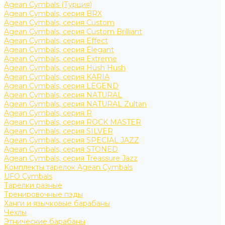
Agean Cymbals (Турция)
Agean Cymbals, серия BRX
Agean Cymbals, серия Custom
Agean Cymbals, серия Custom Brilliant
Agean Cymbals, серия Effect
Agean Cymbals, серия Elegant
Agean Cymbals, серия Extreme
Agean Cymbals, серия Hush Hush
Agean Cymbals, серия KARIA
Agean Cymbals, серия LEGEND
Agean Cymbals, серия NATURAL
Agean Cymbals, серия NATURAL Zultan
Agean Cymbals, серия R
Agean Cymbals, серия ROCK MASTER
Agean Cymbals, серия SILVER
Agean Cymbals, серия SPECIAL JAZZ
Agean Cymbals, серия STONED
Agean Cymbals, серия Treassure Jazz
Комплекты тарелок Agean Cymbals
UFO Cymbals
Тарелки разные
Тренировочные пэды
Ханги и язычковые барабаны
Чехлы
Этнические барабаны