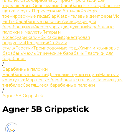
пластик басс-барабана
Cympad - прокладки для
тарелок
Drum Gear - малые барабаны
Flix - барабанные
щетки и руты
Перкуссия на ботинок
Prologix -
тренировочные пэды
SlapKlatz - гелевые демпферы
Vic
Firth - барабанные палочки
Аксессуары для
барабанщиков
Аксессуары для духовых
Барабанные
палочки и маллеты
Гитары и
аксессуары
Калимбы
Кахоны
Оркестровая
перкуссия
Перкуссия
Стойки и
стулья
Тарелки
Тренировочные пэды
Ханги и язычковые
барабаны
Чехлы
Этнические барабаны
Пластики для
барабанов
/
Барабанные палочки
Барабанные палочки
Джазовые щетки и руты
Малеты и
колотушки
Маршевые барабанные палочки
Палочки для
тимбалес
Светящиеся барабанные палочки
/
Agner 5B Grippstick
Agner 5B Grippstick