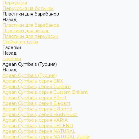
Перкуссия
Перкуссия на ботинок
Пластики для барабанов
Назад
Пластики для барабанов
Пластики для литавр
Пластики для перкуссии
Стойки и стулья
Тарелки
Назад
Тарелки
Agean Cymbals (Турция)
Назад
Agean Cymbals (Турция)
Agean Cymbals, серия BRX
Agean Cymbals, серия Custom
Agean Cymbals, серия Custom Brilliant
Agean Cymbals, серия Effect
Agean Cymbals, серия Elegant
Agean Cymbals, серия Extreme
Agean Cymbals, серия Hush Hush
Agean Cymbals, серия KARIA
Agean Cymbals, серия LEGEND
Agean Cymbals, серия NATURAL
Agean Cymbals, серия NATURAL Zultan