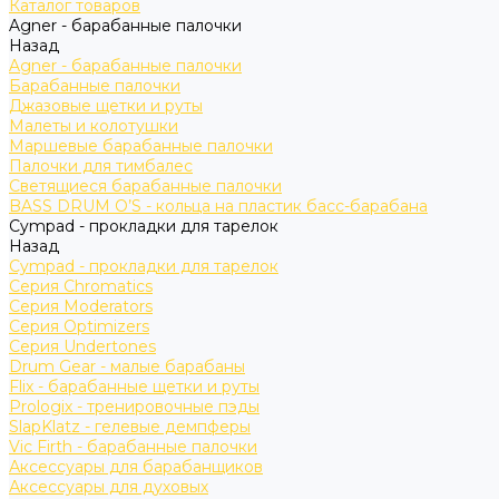
Каталог товаров
Agner - барабанные палочки
Назад
Agner - барабанные палочки
Барабанные палочки
Джазовые щетки и руты
Малеты и колотушки
Маршевые барабанные палочки
Палочки для тимбалес
Светящиеся барабанные палочки
BASS DRUM O’S - кольца на пластик басс-барабана
Cympad - прокладки для тарелок
Назад
Cympad - прокладки для тарелок
Серия Chromatics
Серия Moderators
Серия Optimizers
Серия Undertones
Drum Gear - малые барабаны
Flix - барабанные щетки и руты
Prologix - тренировочные пэды
SlapKlatz - гелевые демпферы
Vic Firth - барабанные палочки
Аксессуары для барабанщиков
Аксессуары для духовых