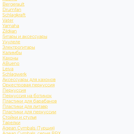
Bergerault
Drumfan
Schlagkraft
Vater
Yamaha
Zildjian
Гитары и аксессуары
Укулеле
Электрогитары
Калимбы
Кахоны
ABueno
Leiva
Schlagwerk
Аксессуары для кахонов
Оркестровая перкуссия
Перкуссия
Перкуссия на ботинок
Пластики для барабанов
Пластики для литавр
Пластики для перкуссии
Стойки и стулья
Тарелки
Agean Cymbals (Турция)
Agean Cymbals, серия BRX