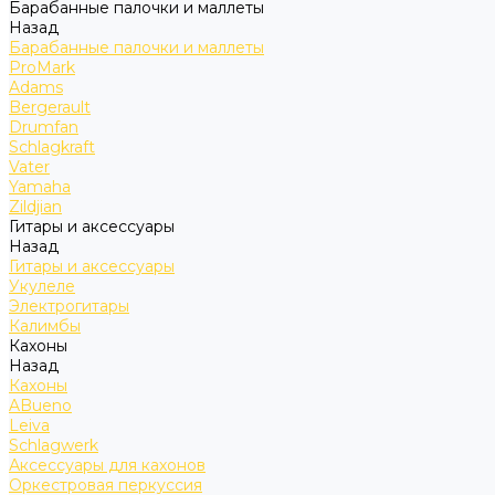
Барабанные палочки и маллеты
Назад
Барабанные палочки и маллеты
ProMark
Adams
Bergerault
Drumfan
Schlagkraft
Vater
Yamaha
Zildjian
Гитары и аксессуары
Назад
Гитары и аксессуары
Укулеле
Электрогитары
Калимбы
Кахоны
Назад
Кахоны
ABueno
Leiva
Schlagwerk
Аксессуары для кахонов
Оркестровая перкуссия