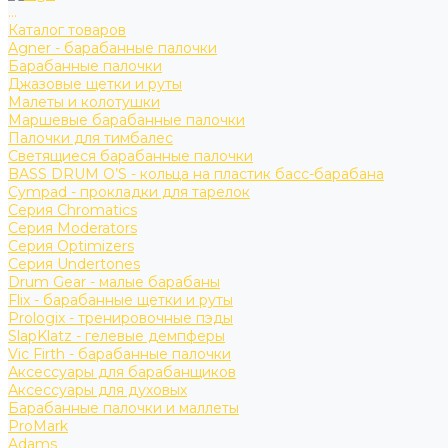
...
Каталог товаров
Agner - барабанные палочки
Барабанные палочки
Джазовые щетки и руты
Малеты и колотушки
Маршевые барабанные палочки
Палочки для тимбалес
Светящиеся барабанные палочки
BASS DRUM O’S - кольца на пластик басс-барабана
Cympad - прокладки для тарелок
Серия Chromatics
Серия Moderators
Серия Optimizers
Серия Undertones
Drum Gear - малые барабаны
Flix - барабанные щетки и руты
Prologix - тренировочные пэды
SlapKlatz - гелевые демпферы
Vic Firth - барабанные палочки
Аксессуары для барабанщиков
Аксессуары для духовых
Барабанные палочки и маллеты
ProMark
Adams