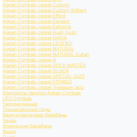
Agean Cymbals, серия Custom
Agean Cymbals, серия Custom Brilliant
Agean Cymbals, серия Effect
Agean Cymbals, серия Elegant
Agean Cymbals, серия Extreme
Agean Cymbals, серия Hush Hush
Agean Cymbals, серия KARIA
Agean Cymbals, серия LEGEND
Agean Cymbals, серия NATURAL
Agean Cymbals, серия NATURAL Zultan
Agean Cymbals, серия R
Agean Cymbals, серия ROCK MASTER
Agean Cymbals, серия SILVER
Agean Cymbals, серия SPECIAL JAZZ
Agean Cymbals, серия STONED
Agean Cymbals, серия Treassure Jazz
Комплекты тарелок Agean Cymbals
UFO Cymbals
Тарелки разные
Тренировочные пэды
Ханги и язычковые барабаны
Чехлы
Этнические барабаны
Акции