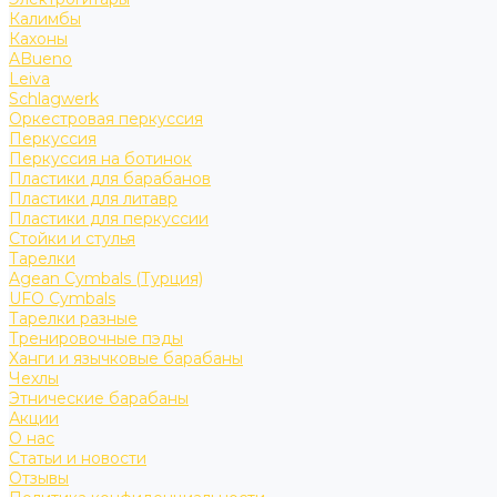
Калимбы
Кахоны
ABueno
Leiva
Schlagwerk
Оркестровая перкуссия
Перкуссия
Перкуссия на ботинок
Пластики для барабанов
Пластики для литавр
Пластики для перкуссии
Стойки и стулья
Тарелки
Agean Cymbals (Турция)
UFO Cymbals
Тарелки разные
Тренировочные пэды
Ханги и язычковые барабаны
Чехлы
Этнические барабаны
Акции
О нас
Статьи и новости
Отзывы