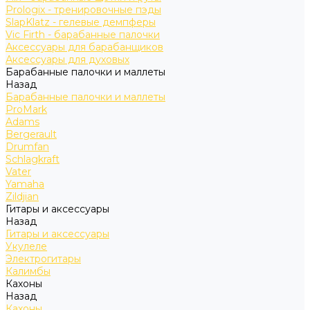
Prologix - тренировочные пэды
SlapKlatz - гелевые демпферы
Vic Firth - барабанные палочки
Аксессуары для барабанщиков
Аксессуары для духовых
Барабанные палочки и маллеты
Назад
Барабанные палочки и маллеты
ProMark
Adams
Bergerault
Drumfan
Schlagkraft
Vater
Yamaha
Zildjian
Гитары и аксессуары
Назад
Гитары и аксессуары
Укулеле
Электрогитары
Калимбы
Кахоны
Назад
Кахоны