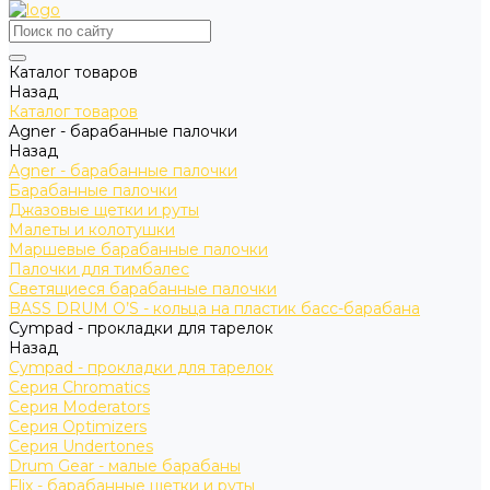
Каталог товаров
Назад
Каталог товаров
Agner - барабанные палочки
Назад
Agner - барабанные палочки
Барабанные палочки
Джазовые щетки и руты
Малеты и колотушки
Маршевые барабанные палочки
Палочки для тимбалес
Светящиеся барабанные палочки
BASS DRUM O’S - кольца на пластик басс-барабана
Cympad - прокладки для тарелок
Назад
Cympad - прокладки для тарелок
Серия Chromatics
Серия Moderators
Серия Optimizers
Серия Undertones
Drum Gear - малые барабаны
Flix - барабанные щетки и руты