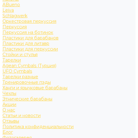
ABueno
Leiva
Schlagwerk
Оркестровая перкуссия
Перкуссия
Перкуссия на ботинок
Пластики для барабанов
Пластики для литавр
Пластики для перкуссии
Стойки и стулья
Тарелки
Agean Cymbals (Турция)
UFO Cymbals
Тарелки разные
Тренировочные пэды
Ханги и язычковые барабаны
Чехлы
Этнические барабаны
Акции
О нас
Статьи и новости
Отзывы
Политика конфиденциальности
Блог
Фотогалерея