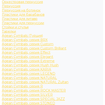
Оркестровая перкуссия
Перкуссия
Перкуссия на ботинок
Пластики для барабанов
Пластики для литавр
Пластики для перкуссии
Стойки и стулья
Тарелки
Agean Cymbals (Турция)
Agean Cymbals, серия BRX
Agean Cymbals, серия Custom
Agean Cymbals, серия Custom Brilliant
Agean Cymbals, серия Effect
Agean Cymbals, серия Elegant
Agean Cymbals, серия Extreme
Agean Cymbals, серия Hush Hush
Agean Cymbals, серия KARIA
Agean Cymbals, серия LEGEND
Agean Cymbals, серия NATURAL
Agean Cymbals, серия NATURAL Zultan
Agean Cymbals, серия R
Agean Cymbals, серия ROCK MASTER
Agean Cymbals, серия SILVER
Agean Cymbals, серия SPECIAL JAZZ
Agean Cymbals, серия STONED