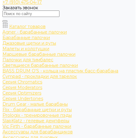
+7 (910) 475-04-17
Заказать звонок
Каталог товаров
Agner - барабанные палочки
Барабанные палочки
Джазовые щетки и руты
Малеты и колотушки
Маршевые барабанные палочки
Палочки для тимбалес
Светящиеся барабанные палочки
BASS DRUM O’S - кольца на пластик басс-барабана
Cympad - прокладки для тарелок
Серия Chromatics
Серия Moderators
Серия Optimizers
Серия Undertones
Drum Gear - малые барабаны
Flix - барабанные щетки и руты
Prologix - тренировочные пэды
SlapKlatz - гелевые демпферы
Vic Firth - барабанные палочки
Аксессуары для барабанщиков
Аксессуары для духовых