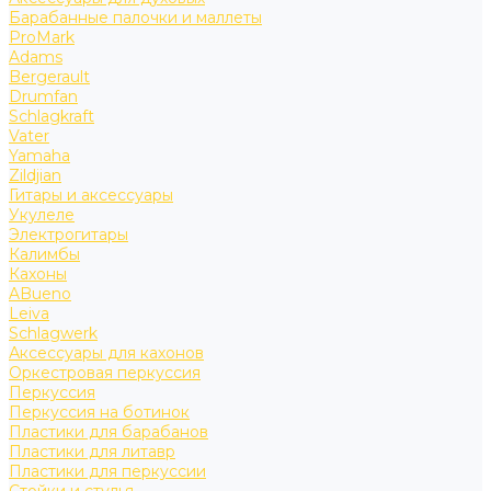
Барабанные палочки и маллеты
ProMark
Adams
Bergerault
Drumfan
Schlagkraft
Vater
Yamaha
Zildjian
Гитары и аксессуары
Укулеле
Электрогитары
Калимбы
Кахоны
ABueno
Leiva
Schlagwerk
Аксессуары для кахонов
Оркестровая перкуссия
Перкуссия
Перкуссия на ботинок
Пластики для барабанов
Пластики для литавр
Пластики для перкуссии