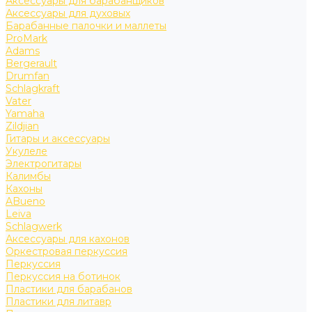
Аксессуары для барабанщиков
Аксессуары для духовых
Барабанные палочки и маллеты
ProMark
Adams
Bergerault
Drumfan
Schlagkraft
Vater
Yamaha
Zildjian
Гитары и аксессуары
Укулеле
Электрогитары
Калимбы
Кахоны
ABueno
Leiva
Schlagwerk
Аксессуары для кахонов
Оркестровая перкуссия
Перкуссия
Перкуссия на ботинок
Пластики для барабанов
Пластики для литавр