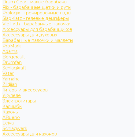
Drum Gear - малые барабаны
Flix - барабанные щетки и руты
Prologix - тренировочные пэды
SlapKlatz - гелевые демпферы
Vic Firth - барабанные палочки
Аксессуары для барабанщиков
Аксессуары для духовых
Барабанные палочки и маллеты
ProMark
Adams
Bergerault
Drumfan
Schlagkraft
Vater
Yamaha
Zildjian
Гитары и аксессуары
Укулеле
Электрогитары
Калимбы
Кахоны
ABueno
Leiva
Schlagwerk
Аксессуары для кахонов