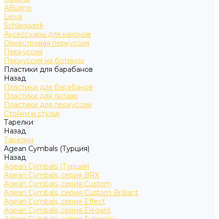
ABueno
Leiva
Schlagwerk
Аксессуары для кахонов
Оркестровая перкуссия
Перкуссия
Перкуссия на ботинок
Пластики для барабанов
Назад
Пластики для барабанов
Пластики для литавр
Пластики для перкуссии
Стойки и стулья
Тарелки
Назад
Тарелки
Agean Cymbals (Турция)
Назад
Agean Cymbals (Турция)
Agean Cymbals, серия BRX
Agean Cymbals, серия Custom
Agean Cymbals, серия Custom Brilliant
Agean Cymbals, серия Effect
Agean Cymbals, серия Elegant