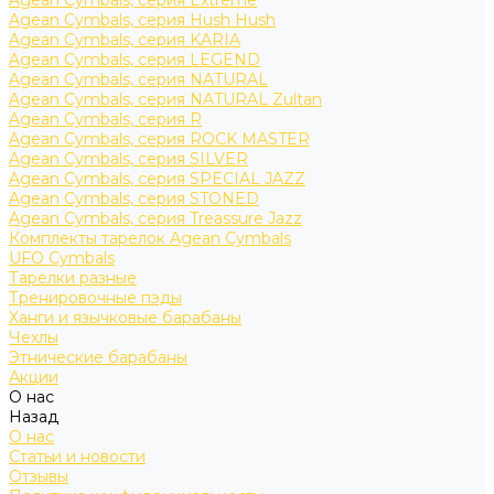
Agean Cymbals, серия Extreme
Agean Cymbals, серия Hush Hush
Agean Cymbals, серия KARIA
Agean Cymbals, серия LEGEND
Agean Cymbals, серия NATURAL
Agean Cymbals, серия NATURAL Zultan
Agean Cymbals, серия R
Agean Cymbals, серия ROCK MASTER
Agean Cymbals, серия SILVER
Agean Cymbals, серия SPECIAL JAZZ
Agean Cymbals, серия STONED
Agean Cymbals, серия Treassure Jazz
Комплекты тарелок Agean Cymbals
UFO Cymbals
Тарелки разные
Тренировочные пэды
Ханги и язычковые барабаны
Чехлы
Этнические барабаны
Акции
О нас
Назад
О нас
Статьи и новости
Отзывы