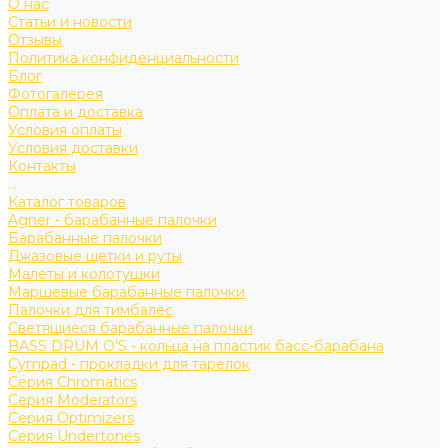
О нас
Статьи и новости
Отзывы
Политика конфиденциальности
Блог
Фотогалерея
Оплата и доставка
Условия оплаты
Условия доставки
Контакты
...
Каталог товаров
Agner - барабанные палочки
Барабанные палочки
Джазовые щетки и руты
Малеты и колотушки
Маршевые барабанные палочки
Палочки для тимбалес
Светящиеся барабанные палочки
BASS DRUM O’S - кольца на пластик басс-барабана
Cympad - прокладки для тарелок
Серия Chromatics
Серия Moderators
Серия Optimizers
Серия Undertones