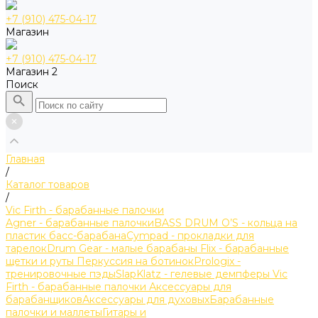
+7 (910) 475-04-17
Магазин
+7 (910) 475-04-17
Магазин 2
Поиск
Главная
/
Каталог товаров
/
Vic Firth - барабанные палочки
Agner - барабанные палочки
BASS DRUM O’S - кольца на
пластик басс-барабана
Cympad - прокладки для
тарелок
Drum Gear - малые барабаны
Flix - барабанные
щетки и руты
Перкуссия на ботинок
Prologix -
тренировочные пэды
SlapKlatz - гелевые демпферы
Vic
Firth - барабанные палочки
Аксессуары для
барабанщиков
Аксессуары для духовых
Барабанные
палочки и маллеты
Гитары и