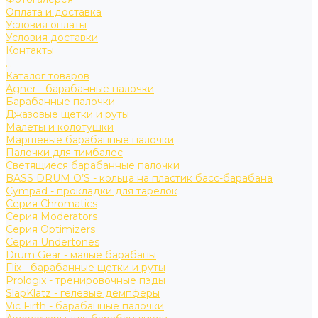
Оплата и доставка
Условия оплаты
Условия доставки
Контакты
...
Каталог товаров
Agner - барабанные палочки
Барабанные палочки
Джазовые щетки и руты
Малеты и колотушки
Маршевые барабанные палочки
Палочки для тимбалес
Светящиеся барабанные палочки
BASS DRUM O’S - кольца на пластик басс-барабана
Cympad - прокладки для тарелок
Серия Chromatics
Серия Moderators
Серия Optimizers
Серия Undertones
Drum Gear - малые барабаны
Flix - барабанные щетки и руты
Prologix - тренировочные пэды
SlapKlatz - гелевые демпферы
Vic Firth - барабанные палочки