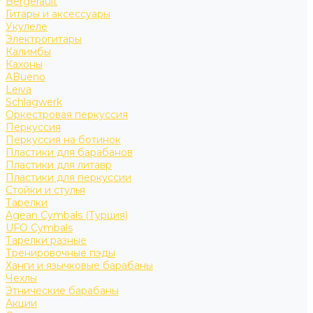
Bergerault
Гитары и аксессуары
Укулеле
Электрогитары
Калимбы
Кахоны
ABueno
Leiva
Schlagwerk
Оркестровая перкуссия
Перкуссия
Перкуссия на ботинок
Пластики для барабанов
Пластики для литавр
Пластики для перкуссии
Стойки и стулья
Тарелки
Agean Cymbals (Турция)
UFO Cymbals
Тарелки разные
Тренировочные пэды
Ханги и язычковые барабаны
Чехлы
Этнические барабаны
Акции