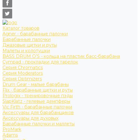
Каталог товаров
Agner - барабанные палочки
Барабанные палочки
Джазовые щетки и руты
Малеты и колотушки
BASS DRUM O’S - кольца на пластик басс-барабана
Cympad - прокладки для тарелок
Серия Chromatics
Серия Moderators
Серия Optimizers
Drum Gear - малые барабаны
Flix - барабанные щетки и руты
Prologix - тренировочные пэды
SlapKlatz - гелевые демпферы
Vic Firth - барабанные палочки
Аксессуары для барабанщиков
Аксессуары для духовых
Барабанные палочки и маллеты
ProMark
Adams