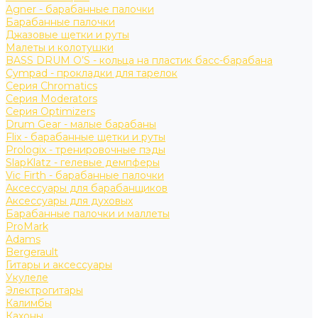
Agner - барабанные палочки
Барабанные палочки
Джазовые щетки и руты
Малеты и колотушки
BASS DRUM O’S - кольца на пластик басс-барабана
Cympad - прокладки для тарелок
Серия Chromatics
Серия Moderators
Серия Optimizers
Drum Gear - малые барабаны
Flix - барабанные щетки и руты
Prologix - тренировочные пэды
SlapKlatz - гелевые демпферы
Vic Firth - барабанные палочки
Аксессуары для барабанщиков
Аксессуары для духовых
Барабанные палочки и маллеты
ProMark
Adams
Bergerault
Гитары и аксессуары
Укулеле
Электрогитары
Калимбы
Кахоны