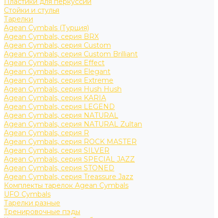
Пластики для перкуссии
Стойки и стулья
Тарелки
Agean Cymbals (Турция)
Agean Cymbals, серия BRX
Agean Cymbals, серия Custom
Agean Cymbals, серия Custom Brilliant
Agean Cymbals, серия Effect
Agean Cymbals, серия Elegant
Agean Cymbals, серия Extreme
Agean Cymbals, серия Hush Hush
Agean Cymbals, серия KARIA
Agean Cymbals, серия LEGEND
Agean Cymbals, серия NATURAL
Agean Cymbals, серия NATURAL Zultan
Agean Cymbals, серия R
Agean Cymbals, серия ROCK MASTER
Agean Cymbals, серия SILVER
Agean Cymbals, серия SPECIAL JAZZ
Agean Cymbals, серия STONED
Agean Cymbals, серия Treassure Jazz
Комплекты тарелок Agean Cymbals
UFO Cymbals
Тарелки разные
Тренировочные пэды