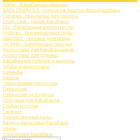
Agner - барабанные палочки
BASS DRUM O’S - кольца на пластик басс-барабана
Cympad - прокладки для тарелок
Drum Gear - малые барабаны
Flix - барабанные щетки и руты
Prologix - тренировочные пэды
SlapKlatz - гелевые демпферы
Vic Firth - барабанные палочки
Аксессуары для барабанщиков
Аксессуары для духовых
Барабанные палочки и маллеты
Гитары и аксессуары
Калимбы
Кахоны
Оркестровая перкуссия
Перкуссия
Перкуссия на ботинок
Пластики для барабанов
Стойки и стулья
Тарелки
Тренировочные пэды
Ханги и язычковые барабаны
Чехлы
Этнические барабаны