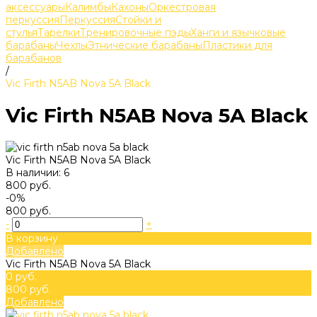
аксессуары
Калимбы
Кахоны
Оркестровая
перкуссия
Перкуссия
Стойки и
стулья
Тарелки
Тренировочные пэды
Ханги и язычковые
барабаны
Чехлы
Этнические барабаны
Пластики для
барабанов
/
Vic Firth N5AB Nova 5A Black
Vic Firth N5AB Nova 5A Black
Vic Firth N5AB Nova 5A Black
В наличии: 6
800 руб.
-0%
800 руб.
-
+
В корзину
Добавлено
Vic Firth N5AB Nova 5A Black
0 руб.
800 руб.
Добавлено