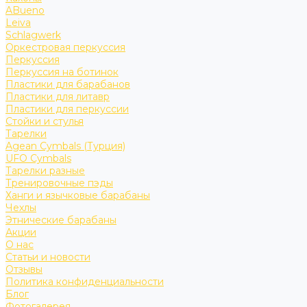
ABueno
Leiva
Schlagwerk
Оркестровая перкуссия
Перкуссия
Перкуссия на ботинок
Пластики для барабанов
Пластики для литавр
Пластики для перкуссии
Стойки и стулья
Тарелки
Agean Cymbals (Турция)
UFO Cymbals
Тарелки разные
Тренировочные пэды
Ханги и язычковые барабаны
Чехлы
Этнические барабаны
Акции
О нас
Статьи и новости
Отзывы
Политика конфиденциальности
Блог
Фотогалерея