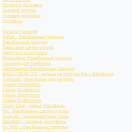
Оплата и доставка
Условия оплаты
Условия доставки
Контакты
...
Каталог товаров
Agner - барабанные палочки
Барабанные палочки
Джазовые щетки и руты
Малеты и колотушки
Маршевые барабанные палочки
Палочки для тимбалес
Светящиеся барабанные палочки
BASS DRUM O’S - кольца на пластик басс-барабана
Cympad - прокладки для тарелок
Серия Chromatics
Серия Moderators
Серия Optimizers
Серия Undertones
Drum Gear - малые барабаны
Flix - барабанные щетки и руты
Prologix - тренировочные пэды
SlapKlatz - гелевые демпферы
Vic Firth - барабанные палочки