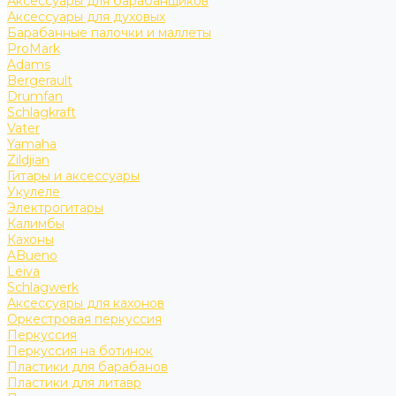
Аксессуары для барабанщиков
Аксессуары для духовых
Барабанные палочки и маллеты
ProMark
Adams
Bergerault
Drumfan
Schlagkraft
Vater
Yamaha
Zildjian
Гитары и аксессуары
Укулеле
Электрогитары
Калимбы
Кахоны
ABueno
Leiva
Schlagwerk
Аксессуары для кахонов
Оркестровая перкуссия
Перкуссия
Перкуссия на ботинок
Пластики для барабанов
Пластики для литавр