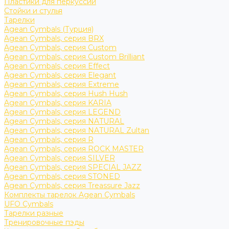
Пластики для перкуссии
Стойки и стулья
Тарелки
Agean Cymbals (Турция)
Agean Cymbals, серия BRX
Agean Cymbals, серия Custom
Agean Cymbals, серия Custom Brilliant
Agean Cymbals, серия Effect
Agean Cymbals, серия Elegant
Agean Cymbals, серия Extreme
Agean Cymbals, серия Hush Hush
Agean Cymbals, серия KARIA
Agean Cymbals, серия LEGEND
Agean Cymbals, серия NATURAL
Agean Cymbals, серия NATURAL Zultan
Agean Cymbals, серия R
Agean Cymbals, серия ROCK MASTER
Agean Cymbals, серия SILVER
Agean Cymbals, серия SPECIAL JAZZ
Agean Cymbals, серия STONED
Agean Cymbals, серия Treassure Jazz
Комплекты тарелок Agean Cymbals
UFO Cymbals
Тарелки разные
Тренировочные пэды