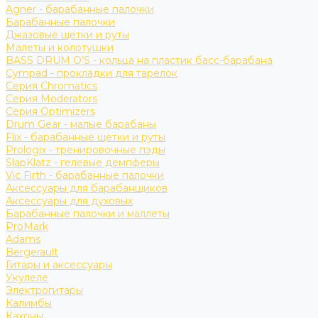
Agner - барабанные палочки
Барабанные палочки
Джазовые щетки и руты
Малеты и колотушки
BASS DRUM O’S - кольца на пластик басс-барабана
Cympad - прокладки для тарелок
Серия Chromatics
Серия Moderators
Серия Optimizers
Drum Gear - малые барабаны
Flix - барабанные щетки и руты
Prologix - тренировочные пэды
SlapKlatz - гелевые демпферы
Vic Firth - барабанные палочки
Аксессуары для барабанщиков
Аксессуары для духовых
Барабанные палочки и маллеты
ProMark
Adams
Bergerault
Гитары и аксессуары
Укулеле
Электрогитары
Калимбы
Кахоны