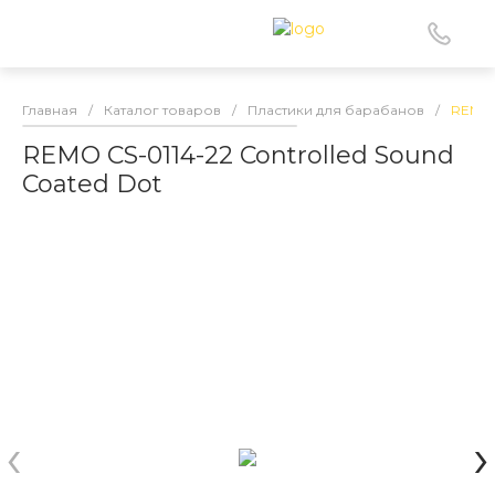
Главная
/
Каталог товаров
/
Пластики для барабанов
/
REMO C
REMO CS-0114-22 Controlled Sound
Coated Dot
‹
›