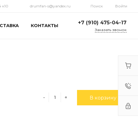
4 к10
drumfan-s@yandex.ru
Поиск
Войти
+7 (910) 475-04-17
СТАВКА
КОНТАКТЫ
Заказать звонок
+7 (910) 475-04-17
г. Москва, ул.
Марксистская, 34 к10
Пн-Пт: 10:00-17:30 Cб-Вс:
Выходной
drumfan-s@yandex.ru
+7 (910) 475-04-17
г. Москва, 2-й
Кожуховский пр-д, 23
-
+
В корзину
По предварительному
звонку 13.00 - 19.00
drumfan-s@yandex.ru