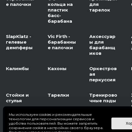
е палочки
кольца на
для
пластик
тарелок
басс-
барабана
SlapKlatz -
Vic Firth -
Аксессуар
гелевые
барабанны
ы для
демпферы
е палочки
барабанщ
иков
Калимбы
Кахоны
Оркестров
ая
перкуссия
Стойки и
Тарелки
Тренирово
стулья
чные пэды
Мы используем cookies и рекомендательные
технологии для персонализации сервисов и
Хо
удобства пользователей. Вы можете запретить
© 2026 DrumFan, Все права защищены.
сохранение cookie в настройках своего браузера.
Политика конфиденциальности