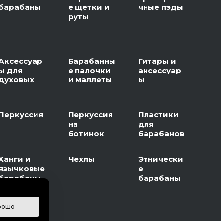
барабаны
е щетки и
чные пэды
руты
Аксессуар
Барабанны
Гитары и
ы для
е палочки
аксессуар
духовых
и маллеты
ы
Перкуссия
Перкуссия
Пластики
на
для
ботинок
барабанов
Ханги и
Чехлы
Этнически
язычковые
е
барабаны
барабаны
рошо