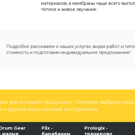
материалов, а мембраны чаще всего выпол
тёплое и живое звучание.
Подробно расскажем о наших услугах, видах работ и типо
стоимость и подготовим индивидуальное предложение!
ем вам о нашей продукции, поможем выбрать под
 и другие музыкальные инструменты
Drum Gear
Flix -
Prologix -
- малые
барабанны
тренирово