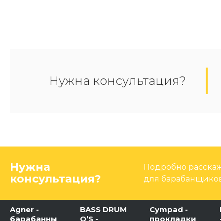
Нужна консультация?
Нужна
Подробно расскаж
консультация?
для барабанщиков
Agner -
BASS DRUM
Cympad -
барабанны
O’S -
прокладки