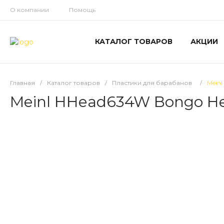
О компании
Помощь
КАТАЛОГ ТОВАРОВ
АКЦИИ
Главная
/
Каталог товаров
/
Пластики для барабанов
/
Meinl
Meinl HHead634W Bongo Hea