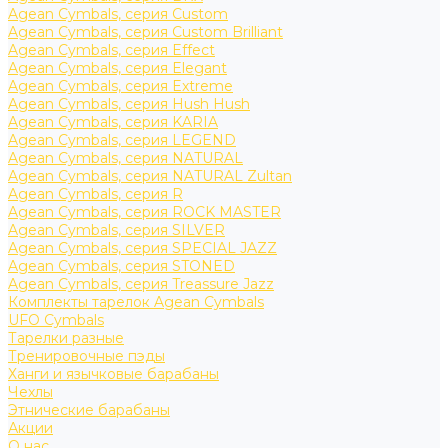
Agean Cymbals, серия Custom
Agean Cymbals, серия Custom Brilliant
Agean Cymbals, серия Effect
Agean Cymbals, серия Elegant
Agean Cymbals, серия Extreme
Agean Cymbals, серия Hush Hush
Agean Cymbals, серия KARIA
Agean Cymbals, серия LEGEND
Agean Cymbals, серия NATURAL
Agean Cymbals, серия NATURAL Zultan
Agean Cymbals, серия R
Agean Cymbals, серия ROCK MASTER
Agean Cymbals, серия SILVER
Agean Cymbals, серия SPECIAL JAZZ
Agean Cymbals, серия STONED
Agean Cymbals, серия Treassure Jazz
Комплекты тарелок Agean Cymbals
UFO Cymbals
Тарелки разные
Тренировочные пэды
Ханги и язычковые барабаны
Чехлы
Этнические барабаны
Акции
О нас