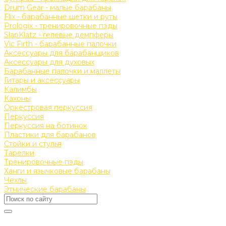
Drum Gear - малые барабаны
Flix - барабанные щетки и руты
Prologix - тренировочные пэды
SlapKlatz - гелевые демпферы
Vic Firth - барабанные палочки
Аксессуары для барабанщиков
Аксессуары для духовых
Барабанные палочки и маллеты
Гитары и аксессуары
Калимбы
Кахоны
Оркестровая перкуссия
Перкуссия
Перкуссия на ботинок
Пластики для барабанов
Стойки и стулья
Тарелки
Тренировочные пэды
Ханги и язычковые барабаны
Чехлы
Этнические барабаны