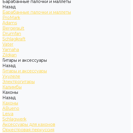
Барабанные палочки и маллеты
Назад
Барабанные палочки и маллеты
ProMark
Adams
Bergerault
Drumfan
Schlagkraft
Vater
Yamaha
Zildjian
Гитары и аксессуары
Назад
Гитары и аксессуары
Укулеле
Электрогитары
Калимбы
Кахоны
Назад
Кахоны
ABueno
Leiva
Schlagwerk
Аксессуары для кахонов
Оркестровая перкуссия