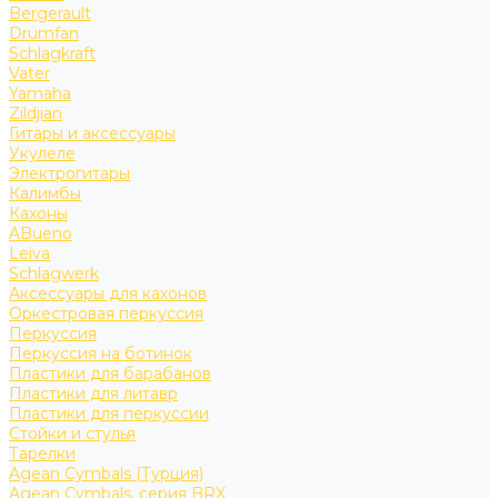
Bergerault
Drumfan
Schlagkraft
Vater
Yamaha
Zildjian
Гитары и аксессуары
Укулеле
Электрогитары
Калимбы
Кахоны
ABueno
Leiva
Schlagwerk
Аксессуары для кахонов
Оркестровая перкуссия
Перкуссия
Перкуссия на ботинок
Пластики для барабанов
Пластики для литавр
Пластики для перкуссии
Стойки и стулья
Тарелки
Agean Cymbals (Турция)
Agean Cymbals, серия BRX