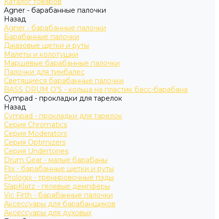
Каталог товаров
Agner - барабанные палочки
Назад
Agner - барабанные палочки
Барабанные палочки
Джазовые щетки и руты
Малеты и колотушки
Маршевые барабанные палочки
Палочки для тимбалес
Светящиеся барабанные палочки
BASS DRUM O’S - кольца на пластик басс-барабана
Cympad - прокладки для тарелок
Назад
Cympad - прокладки для тарелок
Серия Chromatics
Серия Moderators
Серия Optimizers
Серия Undertones
Drum Gear - малые барабаны
Flix - барабанные щетки и руты
Prologix - тренировочные пэды
SlapKlatz - гелевые демпферы
Vic Firth - барабанные палочки
Аксессуары для барабанщиков
Аксессуары для духовых