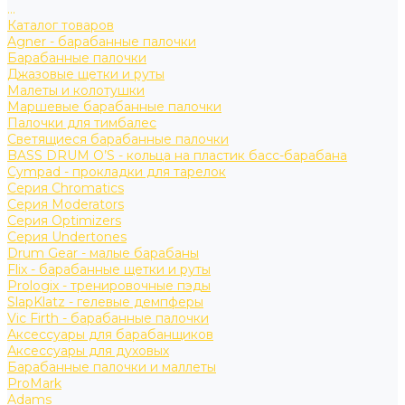
...
Каталог товаров
Agner - барабанные палочки
Барабанные палочки
Джазовые щетки и руты
Малеты и колотушки
Маршевые барабанные палочки
Палочки для тимбалес
Светящиеся барабанные палочки
BASS DRUM O’S - кольца на пластик басс-барабана
Cympad - прокладки для тарелок
Серия Chromatics
Серия Moderators
Серия Optimizers
Серия Undertones
Drum Gear - малые барабаны
Flix - барабанные щетки и руты
Prologix - тренировочные пэды
SlapKlatz - гелевые демпферы
Vic Firth - барабанные палочки
Аксессуары для барабанщиков
Аксессуары для духовых
Барабанные палочки и маллеты
ProMark
Adams