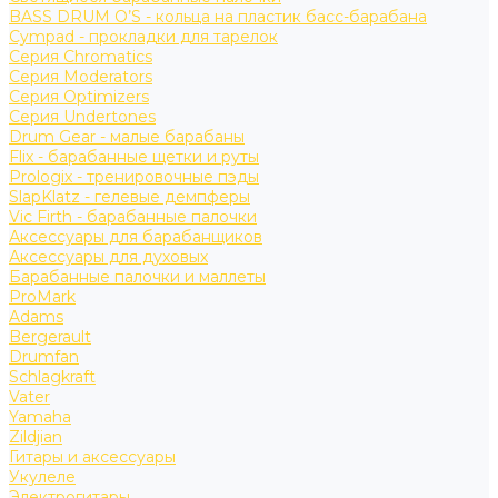
BASS DRUM O’S - кольца на пластик басс-барабана
Cympad - прокладки для тарелок
Серия Chromatics
Серия Moderators
Серия Optimizers
Серия Undertones
Drum Gear - малые барабаны
Flix - барабанные щетки и руты
Prologix - тренировочные пэды
SlapKlatz - гелевые демпферы
Vic Firth - барабанные палочки
Аксессуары для барабанщиков
Аксессуары для духовых
Барабанные палочки и маллеты
ProMark
Adams
Bergerault
Drumfan
Schlagkraft
Vater
Yamaha
Zildjian
Гитары и аксессуары
Укулеле
Электрогитары