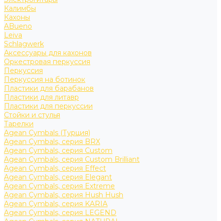
Калимбы
Кахоны
ABueno
Leiva
Schlagwerk
Аксессуары для кахонов
Оркестровая перкуссия
Перкуссия
Перкуссия на ботинок
Пластики для барабанов
Пластики для литавр
Пластики для перкуссии
Стойки и стулья
Тарелки
Agean Cymbals (Турция)
Agean Cymbals, серия BRX
Agean Cymbals, серия Custom
Agean Cymbals, серия Custom Brilliant
Agean Cymbals, серия Effect
Agean Cymbals, серия Elegant
Agean Cymbals, серия Extreme
Agean Cymbals, серия Hush Hush
Agean Cymbals, серия KARIA
Agean Cymbals, серия LEGEND