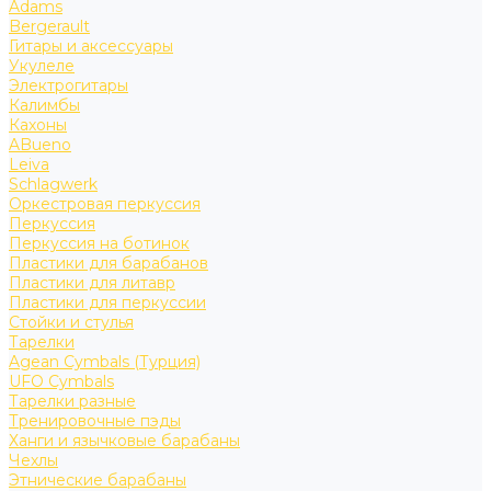
Adams
Bergerault
Гитары и аксессуары
Укулеле
Электрогитары
Калимбы
Кахоны
ABueno
Leiva
Schlagwerk
Оркестровая перкуссия
Перкуссия
Перкуссия на ботинок
Пластики для барабанов
Пластики для литавр
Пластики для перкуссии
Стойки и стулья
Тарелки
Agean Cymbals (Турция)
UFO Cymbals
Тарелки разные
Тренировочные пэды
Ханги и язычковые барабаны
Чехлы
Этнические барабаны