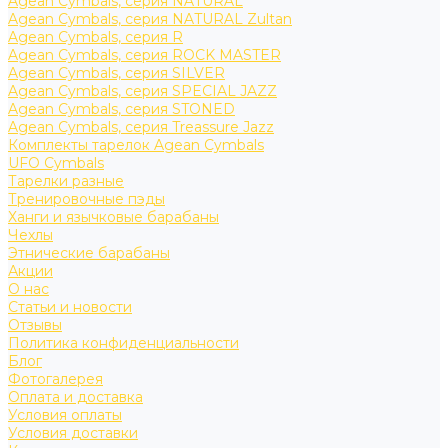
Agean Cymbals, серия NATURAL
Agean Cymbals, серия NATURAL Zultan
Agean Cymbals, серия R
Agean Cymbals, серия ROCK MASTER
Agean Cymbals, серия SILVER
Agean Cymbals, серия SPECIAL JAZZ
Agean Cymbals, серия STONED
Agean Cymbals, серия Treassure Jazz
Комплекты тарелок Agean Cymbals
UFO Cymbals
Тарелки разные
Тренировочные пэды
Ханги и язычковые барабаны
Чехлы
Этнические барабаны
Акции
О нас
Статьи и новости
Отзывы
Политика конфиденциальности
Блог
Фотогалерея
Оплата и доставка
Условия оплаты
Условия доставки