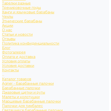
Тарелки разные
Тренировочные пэды
Ханги и язычковые барабаны
Чехлы
Этнические барабаны
Акции
О нас
Статьи и новости
Отзывы
Политика конфиденциальности
Блог
Фотогалерея
Оплата и доставка
Условия оплаты
Условия доставки
Контакты
...
Каталог товаров
Agner - барабанные палочки
Барабанные палочки
Джазовые щетки и руты
Малеты и колотушки
Маршевые барабанные палочки
Палочки для тимбалес
Светящиеся барабанные палочки