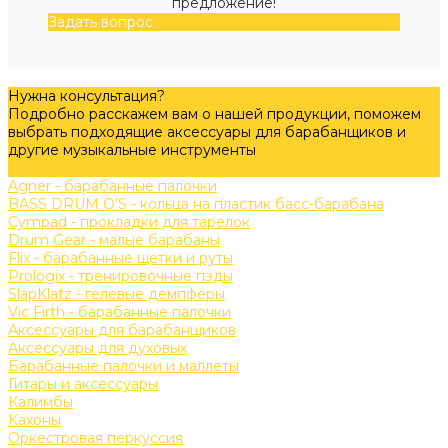
предложение!
Задать вопрос
Нужна консультация?
Подробно расскажем вам о нашей продукции, поможем
выбрать подходящие аксессуары для барабанщиков и
другие музыкальные инструменты
Задать вопрос
Agner - барабанные палочки
BASS DRUM O’S - кольца на пластик басс-барабана
Cympad - прокладки для тарелок
Drum Gear - малые барабаны
Flix - барабанные щетки и руты
Prologix - тренировочные пэды
SlapKlatz - гелевые демпферы
Vic Firth - барабанные палочки
Аксессуары для барабанщиков
Аксессуары для духовых
Барабанные палочки и маллеты
Гитары и аксессуары
Калимбы
Кахоны
Оркестровая перкуссия