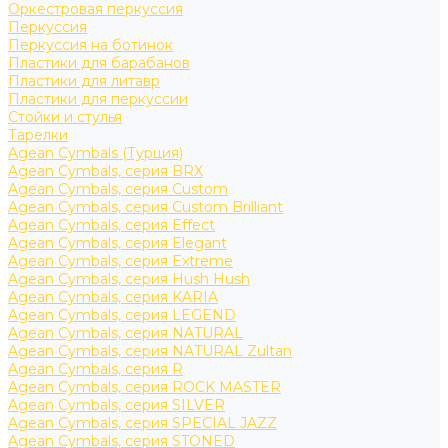
Оркестровая перкуссия
Перкуссия
Перкуссия на ботинок
Пластики для барабанов
Пластики для литавр
Пластики для перкуссии
Стойки и стулья
Тарелки
Agean Cymbals (Турция)
Agean Cymbals, серия BRX
Agean Cymbals, серия Custom
Agean Cymbals, серия Custom Brilliant
Agean Cymbals, серия Effect
Agean Cymbals, серия Elegant
Agean Cymbals, серия Extreme
Agean Cymbals, серия Hush Hush
Agean Cymbals, серия KARIA
Agean Cymbals, серия LEGEND
Agean Cymbals, серия NATURAL
Agean Cymbals, серия NATURAL Zultan
Agean Cymbals, серия R
Agean Cymbals, серия ROCK MASTER
Agean Cymbals, серия SILVER
Agean Cymbals, серия SPECIAL JAZZ
Agean Cymbals, серия STONED