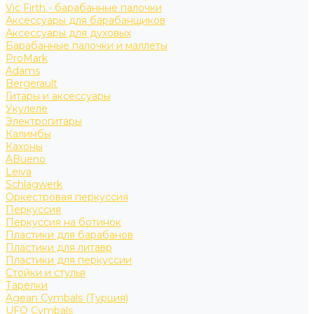
Vic Firth - барабанные палочки
Аксессуары для барабанщиков
Аксессуары для духовых
Барабанные палочки и маллеты
ProMark
Adams
Bergerault
Гитары и аксессуары
Укулеле
Электрогитары
Калимбы
Кахоны
ABueno
Leiva
Schlagwerk
Оркестровая перкуссия
Перкуссия
Перкуссия на ботинок
Пластики для барабанов
Пластики для литавр
Пластики для перкуссии
Стойки и стулья
Тарелки
Agean Cymbals (Турция)
UFO Cymbals