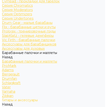
Cympad - прокладки для тарелок
Серия Chromatics
Серия Moderators
Серия Optimizers
Серия Undertones
Drum Gear - малые барабаны
Flix - барабанные щетки и руты
Prologix - тренировочные пэды
SlapKlatz - гелевые демпферы
Vic Firth - барабанные палочки
Аксессуары для барабанщиков
Аксессуары для духовых
Барабанные палочки и маллеты
Назад
Барабанные палочки и маллеты
ProMark
Adams
Bergerault
Drumfan
Schlagkraft
Vater
Yamaha
Zildjian
Гитары и аксессуары
Назад