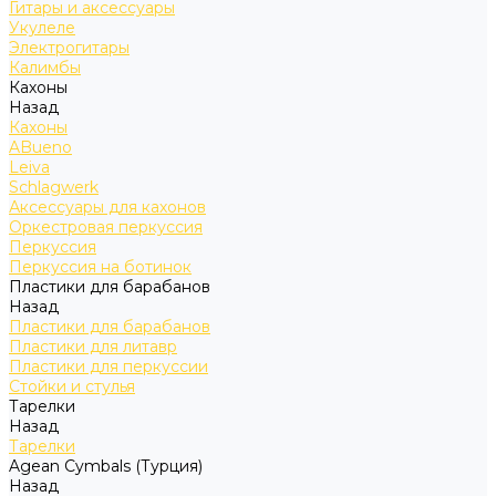
Гитары и аксессуары
Укулеле
Электрогитары
Калимбы
Кахоны
Назад
Кахоны
ABueno
Leiva
Schlagwerk
Аксессуары для кахонов
Оркестровая перкуссия
Перкуссия
Перкуссия на ботинок
Пластики для барабанов
Назад
Пластики для барабанов
Пластики для литавр
Пластики для перкуссии
Стойки и стулья
Тарелки
Назад
Тарелки
Agean Cymbals (Турция)
Назад