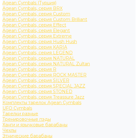
Agean Cymbals (Турция)
Agean Cymbals, серия BRX
Agean Cymbals, серия Custom
Agean Cymbals, серия Custom Brilliant
Agean Cymbals, серия Effect
Agean Cymbals, серия Elegant
Agean Cymbals, серия Extreme
Agean Cymbals, серия Hush Hush
Agean Cymbals, серия KARIA
Agean Cymbals, серия LEGEND
Agean Cymbals, серия NATURAL
Agean Cymbals, серия NATURAL Zultan
Agean Cymbals, серия R
Agean Cymbals, серия ROCK MASTER
Agean Cymbals, серия SILVER
Agean Cymbals, серия SPECIAL JAZZ
Agean Cymbals, серия STONED
Agean Cymbals, серия Treassure Jazz
Комплекты тарелок Agean Cymbals
UFO Cymbals
Тарелки разные
Тренировочные пэды
Ханги и язычковые барабаны
Чехлы
Этнические барабаны