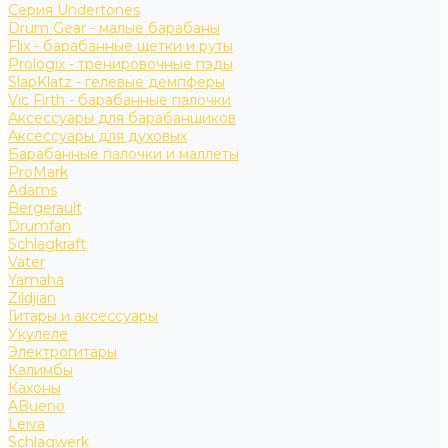
Серия Undertones
Drum Gear - малые барабаны
Flix - барабанные щетки и руты
Prologix - тренировочные пэды
SlapKlatz - гелевые демпферы
Vic Firth - барабанные палочки
Аксессуары для барабанщиков
Аксессуары для духовых
Барабанные палочки и маллеты
ProMark
Adams
Bergerault
Drumfan
Schlagkraft
Vater
Yamaha
Zildjian
Гитары и аксессуары
Укулеле
Электрогитары
Калимбы
Кахоны
ABueno
Leiva
Schlagwerk