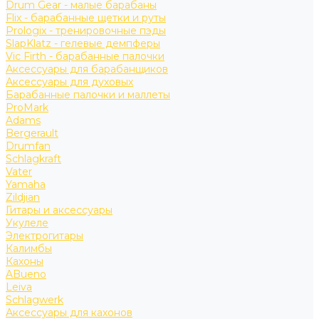
Drum Gear - малые барабаны
Flix - барабанные щетки и руты
Prologix - тренировочные пэды
SlapKlatz - гелевые демпферы
Vic Firth - барабанные палочки
Аксессуары для барабанщиков
Аксессуары для духовых
Барабанные палочки и маллеты
ProMark
Adams
Bergerault
Drumfan
Schlagkraft
Vater
Yamaha
Zildjian
Гитары и аксессуары
Укулеле
Электрогитары
Калимбы
Кахоны
ABueno
Leiva
Schlagwerk
Аксессуары для кахонов