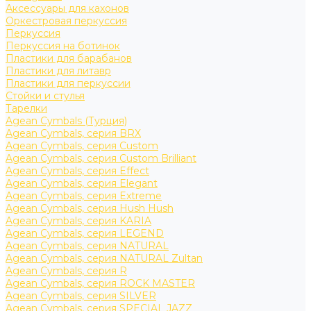
Аксессуары для кахонов
Оркестровая перкуссия
Перкуссия
Перкуссия на ботинок
Пластики для барабанов
Пластики для литавр
Пластики для перкуссии
Стойки и стулья
Тарелки
Agean Cymbals (Турция)
Agean Cymbals, серия BRX
Agean Cymbals, серия Custom
Agean Cymbals, серия Custom Brilliant
Agean Cymbals, серия Effect
Agean Cymbals, серия Elegant
Agean Cymbals, серия Extreme
Agean Cymbals, серия Hush Hush
Agean Cymbals, серия KARIA
Agean Cymbals, серия LEGEND
Agean Cymbals, серия NATURAL
Agean Cymbals, серия NATURAL Zultan
Agean Cymbals, серия R
Agean Cymbals, серия ROCK MASTER
Agean Cymbals, серия SILVER
Agean Cymbals, серия SPECIAL JAZZ