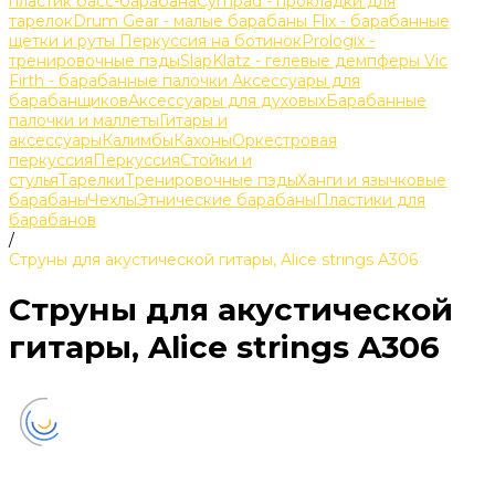
пластик басс-барабана
Cympad - прокладки для
тарелок
Drum Gear - малые барабаны
Flix - барабанные
щетки и руты
Перкуссия на ботинок
Prologix -
тренировочные пэды
SlapKlatz - гелевые демпферы
Vic
Firth - барабанные палочки
Аксессуары для
барабанщиков
Аксессуары для духовых
Барабанные
палочки и маллеты
Гитары и
аксессуары
Калимбы
Кахоны
Оркестровая
перкуссия
Перкуссия
Стойки и
стулья
Тарелки
Тренировочные пэды
Ханги и язычковые
барабаны
Чехлы
Этнические барабаны
Пластики для
барабанов
/
Струны для акустической гитары, Alice strings A306
Струны для акустической
гитары, Alice strings A306