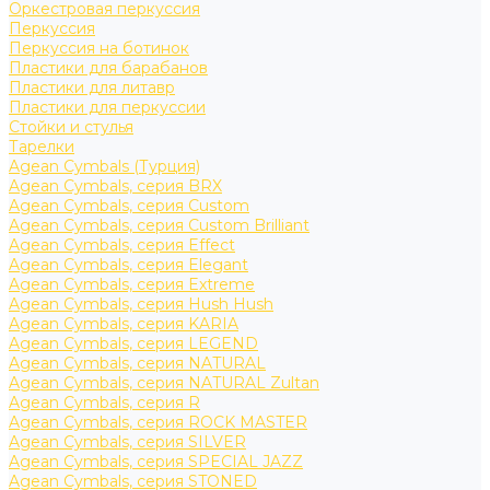
Оркестровая перкуссия
Перкуссия
Перкуссия на ботинок
Пластики для барабанов
Пластики для литавр
Пластики для перкуссии
Стойки и стулья
Тарелки
Agean Cymbals (Турция)
Agean Cymbals, серия BRX
Agean Cymbals, серия Custom
Agean Cymbals, серия Custom Brilliant
Agean Cymbals, серия Effect
Agean Cymbals, серия Elegant
Agean Cymbals, серия Extreme
Agean Cymbals, серия Hush Hush
Agean Cymbals, серия KARIA
Agean Cymbals, серия LEGEND
Agean Cymbals, серия NATURAL
Agean Cymbals, серия NATURAL Zultan
Agean Cymbals, серия R
Agean Cymbals, серия ROCK MASTER
Agean Cymbals, серия SILVER
Agean Cymbals, серия SPECIAL JAZZ
Agean Cymbals, серия STONED