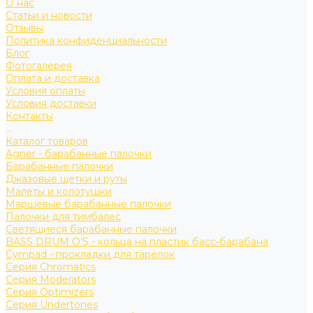
О нас
Статьи и новости
Отзывы
Политика конфиденциальности
Блог
Фотогалерея
Оплата и доставка
Условия оплаты
Условия доставки
Контакты
...
Каталог товаров
Agner - барабанные палочки
Барабанные палочки
Джазовые щетки и руты
Малеты и колотушки
Маршевые барабанные палочки
Палочки для тимбалес
Светящиеся барабанные палочки
BASS DRUM O’S - кольца на пластик басс-барабана
Cympad - прокладки для тарелок
Серия Chromatics
Серия Moderators
Серия Optimizers
Серия Undertones