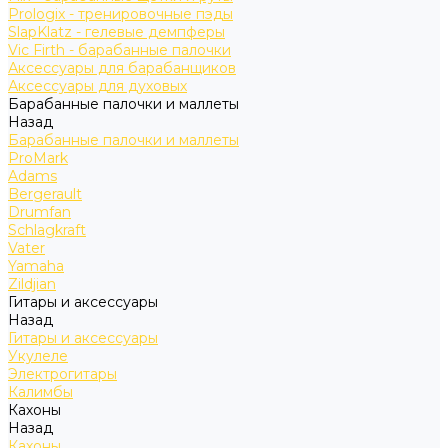
Prologix - тренировочные пэды
SlapKlatz - гелевые демпферы
Vic Firth - барабанные палочки
Аксессуары для барабанщиков
Аксессуары для духовых
Барабанные палочки и маллеты
Назад
Барабанные палочки и маллеты
ProMark
Adams
Bergerault
Drumfan
Schlagkraft
Vater
Yamaha
Zildjian
Гитары и аксессуары
Назад
Гитары и аксессуары
Укулеле
Электрогитары
Калимбы
Кахоны
Назад
Кахоны