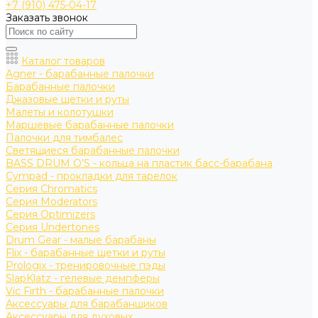
+7 (910) 475-04-17
Заказать звонок
Каталог товаров
Agner - барабанные палочки
Барабанные палочки
Джазовые щетки и руты
Малеты и колотушки
Маршевые барабанные палочки
Палочки для тимбалес
Светящиеся барабанные палочки
BASS DRUM O’S - кольца на пластик басс-барабана
Cympad - прокладки для тарелок
Серия Chromatics
Серия Moderators
Серия Optimizers
Серия Undertones
Drum Gear - малые барабаны
Flix - барабанные щетки и руты
Prologix - тренировочные пэды
SlapKlatz - гелевые демпферы
Vic Firth - барабанные палочки
Аксессуары для барабанщиков
Аксессуары для духовых