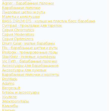
Agner - барабанные палочки
Барабанные палочки
Джазовые щетки и руты
Малеты и колотушки
BASS DRUM O’S - кольца на пластик басс-барабана
Cympad - прокладки для тарелок
Серия Chromatics
Серия Moderators
Серия Optimizers
Drum Gear - малые барабаны
Flix - барабанные щетки и руты
Prologix - тренировочные пэды
SlapKlatz - гелевые демпферы
Vic Firth - барабанные палочки
Аксессуары для барабанщиков
Аксессуары для духовых
Барабанные палочки и маллеты
ProMark
Adams
Bergerault
Гитары и аксессуары
Укулеле
Электрогитары
Калимбы
Кахоны