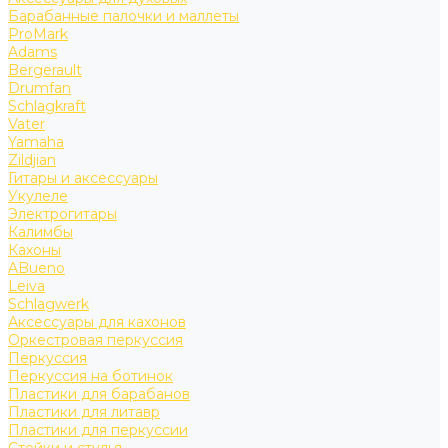
Барабанные палочки и маллеты
ProMark
Adams
Bergerault
Drumfan
Schlagkraft
Vater
Yamaha
Zildjian
Гитары и аксессуары
Укулеле
Электрогитары
Калимбы
Кахоны
ABueno
Leiva
Schlagwerk
Аксессуары для кахонов
Оркестровая перкуссия
Перкуссия
Перкуссия на ботинок
Пластики для барабанов
Пластики для литавр
Пластики для перкуссии