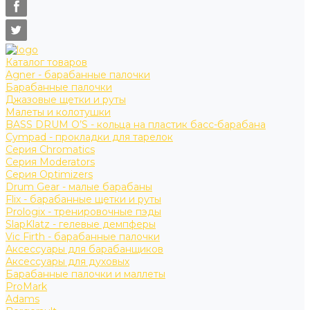
Каталог товаров
Agner - барабанные палочки
Барабанные палочки
Джазовые щетки и руты
Малеты и колотушки
BASS DRUM O’S - кольца на пластик басс-барабана
Cympad - прокладки для тарелок
Серия Chromatics
Серия Moderators
Серия Optimizers
Drum Gear - малые барабаны
Flix - барабанные щетки и руты
Prologix - тренировочные пэды
SlapKlatz - гелевые демпферы
Vic Firth - барабанные палочки
Аксессуары для барабанщиков
Аксессуары для духовых
Барабанные палочки и маллеты
ProMark
Adams