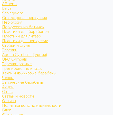
ABueno
Leiva
Schlagwerk
Оркестровая перкуссия
Перкуссия
Перкуссия на ботинок
Пластики для барабанов
Пластики для литавр
Пластики для перкуссии
Стойки и стулья
Тарелки
Agean Cymbals (Турция)
UFO Cymbals
Тарелки разные
Тренировочные пэды
Ханги и язычковые барабаны
Чехлы
Этнические барабаны
Акции
О нас
Статьи и новости
Отзывы
Политика конфиденциальности
Блог
Фотогалерея