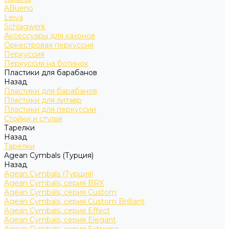
ABueno
Leiva
Schlagwerk
Аксессуары для кахонов
Оркестровая перкуссия
Перкуссия
Перкуссия на ботинок
Пластики для барабанов
Назад
Пластики для барабанов
Пластики для литавр
Пластики для перкуссии
Стойки и стулья
Тарелки
Назад
Тарелки
Agean Cymbals (Турция)
Назад
Agean Cymbals (Турция)
Agean Cymbals, серия BRX
Agean Cymbals, серия Custom
Agean Cymbals, серия Custom Brilliant
Agean Cymbals, серия Effect
Agean Cymbals, серия Elegant