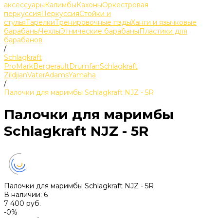
аксессуары
Калимбы
Кахоны
Оркестровая
перкуссия
Перкуссия
Стойки и
стулья
Тарелки
Тренировочные пэды
Ханги и язычковые
барабаны
Чехлы
Этнические барабаны
Пластики для
барабанов
/
Schlagkraft
ProMark
Bergerault
Drumfan
Schlagkraft
Zildjian
Vater
Adams
Yamaha
/
Палочки для маримбы Schlagkraft NJZ - 5R
Палочки для маримбы
Schlagkraft NJZ - 5R
Палочки для маримбы Schlagkraft NJZ - 5R
В наличии: 6
7 400 руб.
-0%