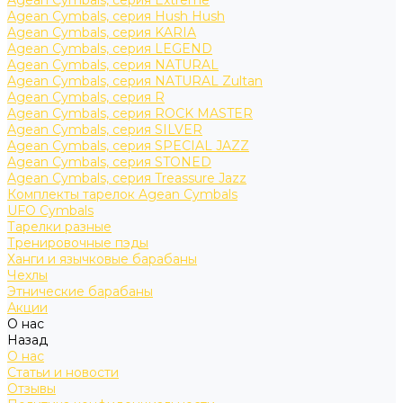
Agean Cymbals, серия Extreme
Agean Cymbals, серия Hush Hush
Agean Cymbals, серия KARIA
Agean Cymbals, серия LEGEND
Agean Cymbals, серия NATURAL
Agean Cymbals, серия NATURAL Zultan
Agean Cymbals, серия R
Agean Cymbals, серия ROCK MASTER
Agean Cymbals, серия SILVER
Agean Cymbals, серия SPECIAL JAZZ
Agean Cymbals, серия STONED
Agean Cymbals, серия Treassure Jazz
Комплекты тарелок Agean Cymbals
UFO Cymbals
Тарелки разные
Тренировочные пэды
Ханги и язычковые барабаны
Чехлы
Этнические барабаны
Акции
О нас
Назад
О нас
Статьи и новости
Отзывы