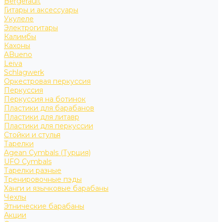
Bergerault
Гитары и аксессуары
Укулеле
Электрогитары
Калимбы
Кахоны
ABueno
Leiva
Schlagwerk
Оркестровая перкуссия
Перкуссия
Перкуссия на ботинок
Пластики для барабанов
Пластики для литавр
Пластики для перкуссии
Стойки и стулья
Тарелки
Agean Cymbals (Турция)
UFO Cymbals
Тарелки разные
Тренировочные пэды
Ханги и язычковые барабаны
Чехлы
Этнические барабаны
Акции