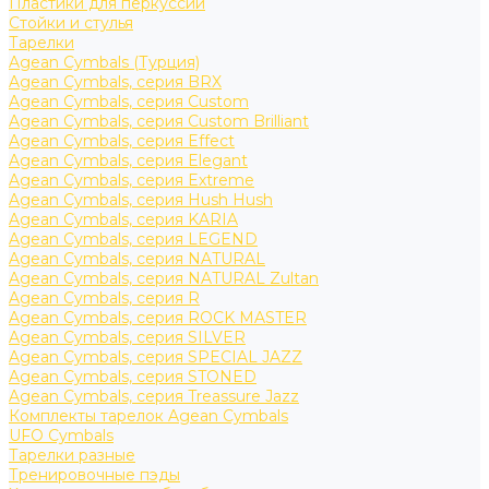
Пластики для перкуссии
Стойки и стулья
Тарелки
Agean Cymbals (Турция)
Agean Cymbals, серия BRX
Agean Cymbals, серия Custom
Agean Cymbals, серия Custom Brilliant
Agean Cymbals, серия Effect
Agean Cymbals, серия Elegant
Agean Cymbals, серия Extreme
Agean Cymbals, серия Hush Hush
Agean Cymbals, серия KARIA
Agean Cymbals, серия LEGEND
Agean Cymbals, серия NATURAL
Agean Cymbals, серия NATURAL Zultan
Agean Cymbals, серия R
Agean Cymbals, серия ROCK MASTER
Agean Cymbals, серия SILVER
Agean Cymbals, серия SPECIAL JAZZ
Agean Cymbals, серия STONED
Agean Cymbals, серия Treassure Jazz
Комплекты тарелок Agean Cymbals
UFO Cymbals
Тарелки разные
Тренировочные пэды