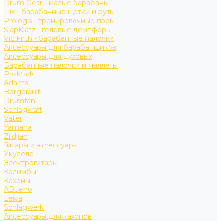
Drum Gear - малые барабаны
Flix - барабанные щетки и руты
Prologix - тренировочные пэды
SlapKlatz - гелевые демпферы
Vic Firth - барабанные палочки
Аксессуары для барабанщиков
Аксессуары для духовых
Барабанные палочки и маллеты
ProMark
Adams
Bergerault
Drumfan
Schlagkraft
Vater
Yamaha
Zildjian
Гитары и аксессуары
Укулеле
Электрогитары
Калимбы
Кахоны
ABueno
Leiva
Schlagwerk
Аксессуары для кахонов