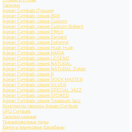
Стойки и стулья
Тарелки
Agean Cymbals (Турция)
Agean Cymbals, серия BRX
Agean Cymbals, серия Custom
Agean Cymbals, серия Custom Brilliant
Agean Cymbals, серия Effect
Agean Cymbals, серия Elegant
Agean Cymbals, серия Extreme
Agean Cymbals, серия Hush Hush
Agean Cymbals, серия KARIA
Agean Cymbals, серия LEGEND
Agean Cymbals, серия NATURAL
Agean Cymbals, серия NATURAL Zultan
Agean Cymbals, серия R
Agean Cymbals, серия ROCK MASTER
Agean Cymbals, серия SILVER
Agean Cymbals, серия SPECIAL JAZZ
Agean Cymbals, серия STONED
Agean Cymbals, серия Treassure Jazz
Комплекты тарелок Agean Cymbals
UFO Cymbals
Тарелки разные
Тренировочные пэды
Ханги и язычковые барабаны