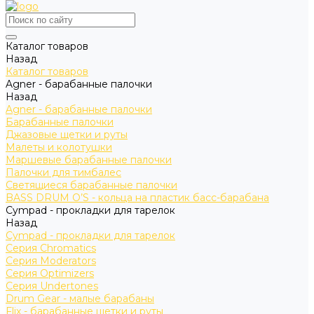
Каталог товаров
Назад
Каталог товаров
Agner - барабанные палочки
Назад
Agner - барабанные палочки
Барабанные палочки
Джазовые щетки и руты
Малеты и колотушки
Маршевые барабанные палочки
Палочки для тимбалес
Светящиеся барабанные палочки
BASS DRUM O’S - кольца на пластик басс-барабана
Cympad - прокладки для тарелок
Назад
Cympad - прокладки для тарелок
Серия Chromatics
Серия Moderators
Серия Optimizers
Серия Undertones
Drum Gear - малые барабаны
Flix - барабанные щетки и руты