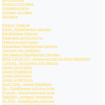
Оплата и доставка
Условия оплаты
Условия доставки
Контакты
...
Каталог товаров
Agner - барабанные палочки
Барабанные палочки
Джазовые щетки и руты
Малеты и колотушки
Маршевые барабанные палочки
Палочки для тимбалес
Светящиеся барабанные палочки
BASS DRUM O’S - кольца на пластик басс-барабана
Cympad - прокладки для тарелок
Серия Chromatics
Серия Moderators
Серия Optimizers
Серия Undertones
Drum Gear - малые барабаны
Flix - барабанные щетки и руты
Prologix - тренировочные пэды
SlapKlatz - гелевые демпферы
Vic Firth - барабанные палочки