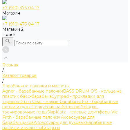
+7 (910) 475-04-17
Магазин
+7 (910) 475-04-17
Магазин 2
Поиск
Главная
/
Каталог товаров
/
Барабанные палочки и маллеты
Agner - барабанные палочки
BASS DRUM O’S - кольца на
пластик басс-барабана
Cympad - прокладки для
тарелок
Drum Gear - малые барабаны
Flix - барабанные
щетки и руты
Перкуссия на ботинок
Prologix -
тренировочные пэды
SlapKlatz - гелевые демпферы
Vic
Firth - барабанные палочки
Аксессуары для
барабанщиков
Аксессуары для духовых
Барабанные
палочки и маллеты
Гитары и