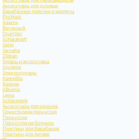
Аксессуары для барабанщиков
Аксессуары для духовых
Барабанные палочки и маллеты
ProMark
Adams
Bergerault
Drumfan
Schlagkraft
Vater
Yamaha
Zildjian
Гитары и аксессуары
Укулеле
Электрогитары
Калимбы
Кахоны
ABueno
Leiva
Schlagwerk
Аксессуары для кахонов
Оркестровая перкуссия
Перкуссия
Перкуссия на ботинок
Пластики для барабанов
Пластики для литавр