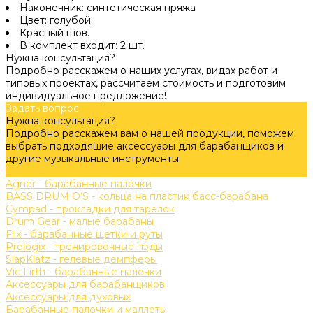
Наконечник: синтетическая пряжа
Цвет: голубой
Красный шов.
В комплект входит: 2 шт.
Нужна консультация?
Подробно расскажем о наших услугах, видах работ и
типовых проектах, рассчитаем стоимость и подготовим
индивидуальное предложение!
Задать вопрос
Нужна консультация?
Подробно расскажем вам о нашей продукции, поможем
выбрать подходящие аксессуары для барабанщиков и
другие музыкальные инструменты
Задать вопрос
Agner - барабанные палочки
BASS DRUM O’S - кольца на пластик басс-барабана
Cympad - прокладки для тарелок
Drum Gear - малые барабаны
Flix - барабанные щетки и руты
Prologix - тренировочные пэды
SlapKlatz - гелевые демпферы
Vic Firth - барабанные палочки
Аксессуары для барабанщиков
Аксессуары для духовых
Барабанные палочки и маллеты