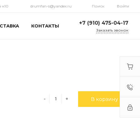
4 к10
drumfan-s@yandex.ru
Поиск
Войти
+7 (910) 475-04-17
СТАВКА
КОНТАКТЫ
Заказать звонок
+7 (910) 475-04-17
г. Москва, ул.
Марксистская, 34 к10
Пн-Пт: 10:00-17:30 Cб-Вс:
Выходной
drumfan-s@yandex.ru
+7 (910) 475-04-17
г. Москва, 2-й
Кожуховский пр-д, 23
-
+
В корзину
По предварительному
звонку 13.00 - 19.00
drumfan-s@yandex.ru