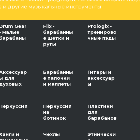
 и другие музыкальные инструменты
Drum Gear
Flix -
Prologix -
- малые
барабанны
тренирово
барабаны
е щетки и
чные пэды
руты
Аксессуар
Барабанны
Гитары и
ы для
е палочки
аксессуар
духовых
и маллеты
ы
Перкуссия
Перкуссия
Пластики
на
для
ботинок
барабанов
Ханги и
Чехлы
Этнически