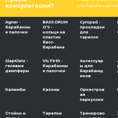
консультация?
для барабанщиков
Agner -
BASS DRUM
Cympad -
барабанны
O’S -
прокладки
е палочки
кольца на
для
пластик
тарелок
басс-
барабана
SlapKlatz -
Vic Firth -
Аксессуар
гелевые
барабанны
ы для
демпферы
е палочки
барабанщ
иков
Калимбы
Кахоны
Оркестров
ая
перкуссия
Стойки и
Тарелки
Тренирово