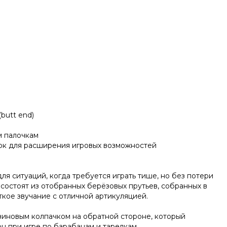
butt end)
м палочкам
ок для расширения игровых возможностей
я ситуаций, когда требуется играть тише, но без потери
 состоят из отобранных берёзовых прутьев, собранных в
ткое звучание с отличной артикуляцией.
иновым колпачком на обратной стороне, который
н при игре по барабанам и тарелкам.