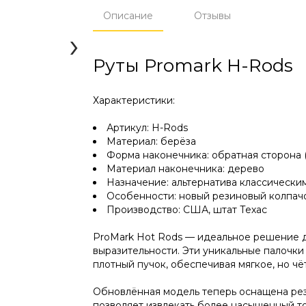
Описание
Отзывы
›
Руты Promark H-Rods
Характеристики:
Артикул: H-Rods
Материал: берёза
Форма наконечника: обратная сторона (
Материал наконечника: дерево
Назначение: альтернатива классически
Особенности: новый резиновый колпач
Производство: США, штат Техас
ProMark Hot Rods — идеальное решение дл
выразительности. Эти уникальные палочки
плотный пучок, обеспечивая мягкое, но чё
Обновлённая модель теперь оснащена рез
позволяет извлекать более насыщенный то