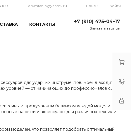
4 к10
drumfan-s@yandex.ru
Поиск
Войти
+7 (910) 475-04-17
СТАВКА
КОНТАКТЫ
Заказать звонок
+7 (910) 475-04-17
г. Москва, ул.
Марксистская, 34 к10
Пн-Пт: 10:00-17:30 Cб-Вс:
Выходной
drumfan-s@yandex.ru
+7 (910) 475-04-17
сессуаров для ударных инструментов. Бренд входит в
г. Москва, 2-й
сех уровней — от начинающих до профессионалов сцены и
Кожуховский пр-д, 23
По предварительному
звонку 13.00 - 19.00
drumfan-s@yandex.ru
древесины и продуманным балансом каждой модели. В
овочные палочки и аксессуары для различных техник и
ором моделей, что позволяет подобрать оптимальный