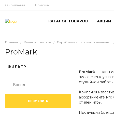
О компании
Помощь
КАТАЛОГ ТОВАРОВ
АКЦИИ
Главная
/
Каталог товаров
/
Барабанные палочки и маллеты
ProMark
ФИЛЬТР
ProMark
— один из
число самых узнав
студийной работы.
Бренд
Компания известна
ассортименте ProM
ПРИМЕНИТЬ
стилей игры.
Продукция бренда