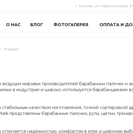
г. Москва, ул. Марксистская, 3
О НАС
БЛОГ
ФОТОГАЛЕРЕЯ
ОПЛАТА И ДО
/
ProMark
 ведущих мировых производителей барабанных палочек и ак
аемых в индустрии и широко используется барабанщиками в
 стабильным качеством изготовления, точной сортировкой 
ark представлены барабанные палочки, руты, щётки, тренир
 отличается надёжностью, комфортом в игре и широким выб