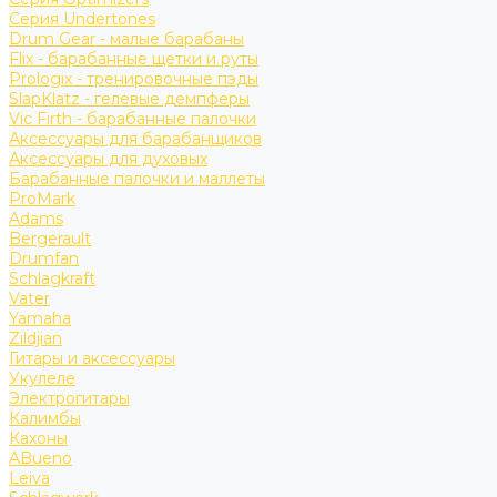
Серия Undertones
Drum Gear - малые барабаны
Flix - барабанные щетки и руты
Prologix - тренировочные пэды
SlapKlatz - гелевые демпферы
Vic Firth - барабанные палочки
Аксессуары для барабанщиков
Аксессуары для духовых
Барабанные палочки и маллеты
ProMark
Adams
Bergerault
Drumfan
Schlagkraft
Vater
Yamaha
Zildjian
Гитары и аксессуары
Укулеле
Электрогитары
Калимбы
Кахоны
ABueno
Leiva