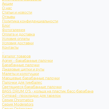
Акции
О нас
Статьи и новости
Отзывы
Политика конфиденциальности
Блог
Фотогалерея
Оплата и доставка
Условия оплаты
Условия доставки
Контакты
...
Каталог товаров
Agner - барабанные палочки
Барабанные палочки
Джазовые щетки и руты
Малеты и колотушки
Маршевые барабанные палочки
Палочки для тимбалес
Светящиеся барабанные палочки
BASS DRUM O’S - кольца на пластик басс-барабана
Cympad - прокладки для тарелок
Серия Chromatics
Серия Moderators
Серия Optimizers