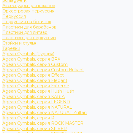
Schlagwerk
Аксессуары для кахонов
Оркестровая перкуссия
Перкуссия
Перкуссия на ботинок
Пластики для барабанов
Пластики для литавр
Пластики для перкуссии
Стойки и стулья
Тарелки
Agean Cymbals (Турция)
Agean Cymbals, серия BRX
Agean Cymbals, серия Custom
Agean Cymbals, серия Custom Brilliant
Agean Cymbals, серия Effect
Agean Cymbals, серия Elegant
Agean Cymbals, серия Extreme
Agean Cymbals, серия Hush Hush
Agean Cymbals, серия KARIA
Agean Cymbals, серия LEGEND
Agean Cymbals, серия NATURAL
Agean Cymbals, серия NATURAL Zultan
Agean Cymbals, серия R
Agean Cymbals, серия ROCK MASTER
Agean Cymbals, серия SILVER