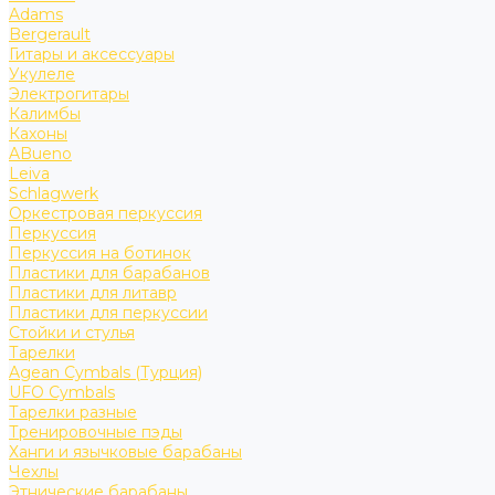
Adams
Bergerault
Гитары и аксессуары
Укулеле
Электрогитары
Калимбы
Кахоны
ABueno
Leiva
Schlagwerk
Оркестровая перкуссия
Перкуссия
Перкуссия на ботинок
Пластики для барабанов
Пластики для литавр
Пластики для перкуссии
Стойки и стулья
Тарелки
Agean Cymbals (Турция)
UFO Cymbals
Тарелки разные
Тренировочные пэды
Ханги и язычковые барабаны
Чехлы
Этнические барабаны