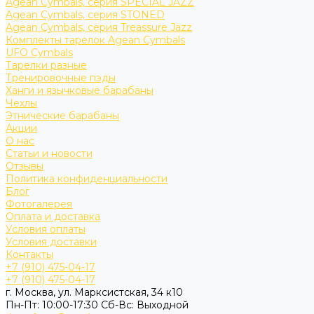
Agean Cymbals, серия SPECIAL JAZZ
Agean Cymbals, серия STONED
Agean Cymbals, серия Treassure Jazz
Комплекты тарелок Agean Cymbals
UFO Cymbals
Тарелки разные
Тренировочные пэды
Ханги и язычковые барабаны
Чехлы
Этнические барабаны
Акции
О нас
Статьи и новости
Отзывы
Политика конфиденциальности
Блог
Фотогалерея
Оплата и доставка
Условия оплаты
Условия доставки
Контакты
+7 (910) 475-04-17
+7 (910) 475-04-17
г. Москва, ул. Марксистская, 34 к10
Пн-Пт: 10:00-17:30 Cб-Вс: Выходной