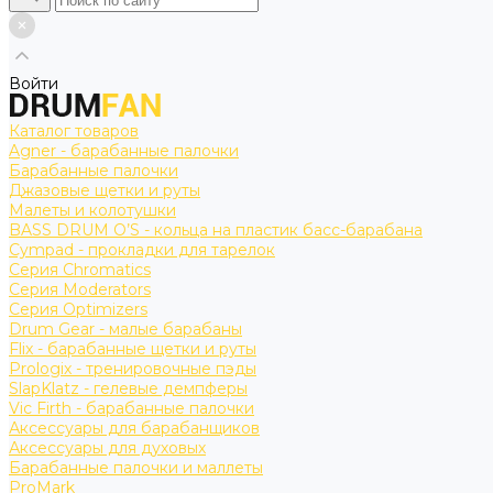
Войти
Каталог товаров
Agner - барабанные палочки
Барабанные палочки
Джазовые щетки и руты
Малеты и колотушки
BASS DRUM O’S - кольца на пластик басс-барабана
Cympad - прокладки для тарелок
Серия Chromatics
Серия Moderators
Серия Optimizers
Drum Gear - малые барабаны
Flix - барабанные щетки и руты
Prologix - тренировочные пэды
SlapKlatz - гелевые демпферы
Vic Firth - барабанные палочки
Аксессуары для барабанщиков
Аксессуары для духовых
Барабанные палочки и маллеты
ProMark